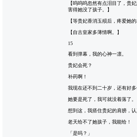
【呜呜呜忽然有点泪目了，贵妃
害得她没了孩子。】
【等贵妃香消玉殒后，疼爱她的
【自古皇家多薄情啊。】
15
看到弹幕，我的心神一凛。
贵妃会死？
补药啊！
我现在还不到二十岁，还有好多
她要是死了，我可就没着落了。
想到这，我搭住贵妃的肩膀，认
老天给不了她孩子，我能给！
「是吗？」