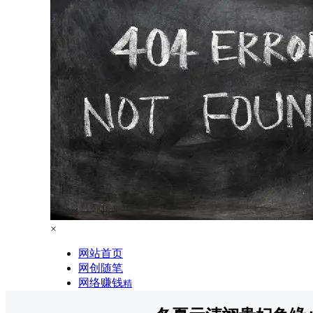
×
网站首页
网创随笔
网络赚钱
精