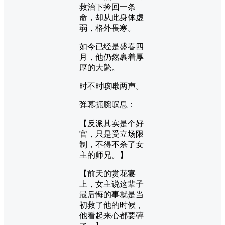
救治下捡回一条
命，却从此身体虚
弱，格外畏寒。
如今已经是盛春四
月，他仍然裹着厚
厚的大氅。
时不时咳嗽两声。
弹幕扼腕叹息：
【反派其实是个好
官，只是受立场限
制，不得不杀了女
主的师兄。】
【前天的赏花宴
上，女主说这辈子
最后悔的事就是当
初救了他的时候，
他看起来心都要碎