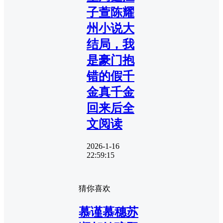
子萱陈耀
州小说大
结局，我
是豪门抱
错的假千
金真千金
回来后全
文阅读
2026-1-16
22:59:15
猜你喜欢
慕谨慕穗苏