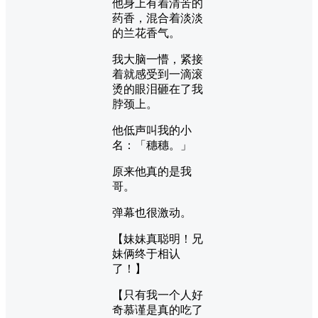
他身上有着清苦的
药香，混合着淡淡
的兰花香气。
我大脑一懵，紧接
着就感受到一滴滚
烫的眼泪砸在了我
脖颈上。
他低声叫我的小
名：「穗穗。」
原来他真的是我
哥。
弹幕也很激动。
【妹妹真聪明！兄
妹俩终于相认
了！】
【只有我一个人好
奇慕谨是真的吃了