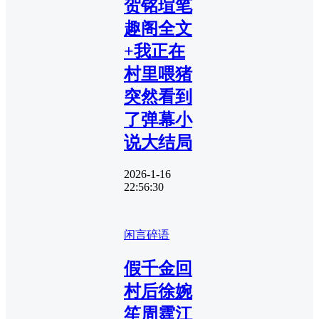
贺铭瑄笔
趣阁全文
+我正在
村里喂猪
突然看到
了弹幕小
说大结局
2026-1-16
22:56:30
闲言碎语
假千金回
村后徐婉
笙周霆江