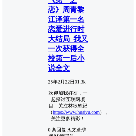
《第一之
恋》周青黎
江泽第一名
恋爱进行时
大结局_我又
一次获得全
校第一后小
说全文
25年2月22日
0
1.3k
欢迎加我好友，一
起探讨互联网项
目。关注林歌笔记
（
https://www.husiyu.com
），
关注更多精彩！
0 条回复
A
文章作