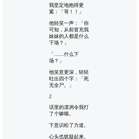
我坚定地抱得更
紧：「哥！！」
他轻笑一声：「你
可知，从前冒充我
妹妹的人都是什么
下场？」
「……什么下
场？」
他笑意更深，轻轻
吐出四个字：「死
无全尸。」
2
话里的凛冽令我打
了个哆嗦。
下意识松了力道。
心头也犹疑起来。