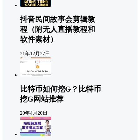
抖音民间故事会剪辑教
程（附无人直播教程和
软件素材）
21年12月27日
比特币如何挖G？比特币
挖G网站推荐
20年4月20日