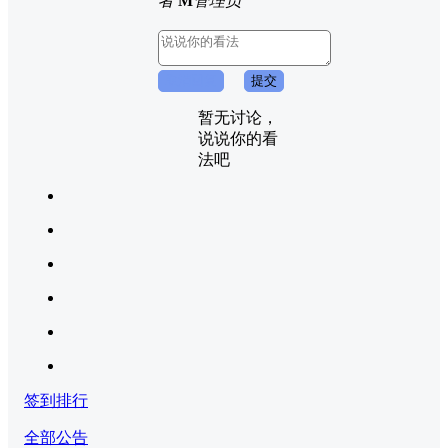
者
M
管理员
取消回复
提交
暂无讨论，
说说你的看
法吧
签到排行
全部公告