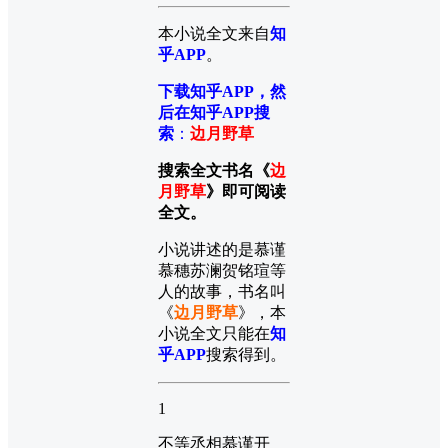
本小说全文来自
知
乎APP
。
下载知乎APP，然
后在知乎APP搜
索
：
边月野草
搜索全文书名《
边
月野草
》即可阅读
全文。
小说讲述的是慕谨
慕穗苏澜贺铭瑄等
人的故事，书名叫
《
边月野草
》，本
小说全文只能在
知
乎APP
搜索得到。
1
不等丞相慕谨开