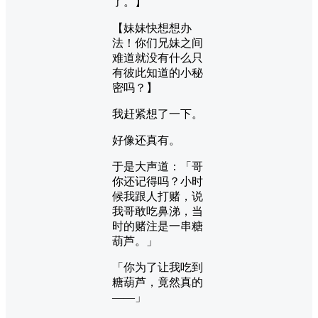
了。】
【妹妹快想想办
法！你们兄妹之间
难道就没有什么只
有彼此知道的小秘
密吗？】
我赶紧想了一下。
好像还真有。
于是大声道：「哥
你还记得吗？小时
候我跟人打赌，说
我哥敢吃鼻涕，当
时的赌注是一串糖
葫芦。」
「你为了让我吃到
糖葫芦，竟然真的
——」