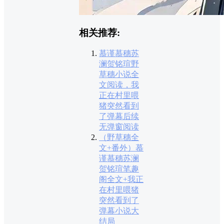
相关推荐:
慕谨慕穗苏
澜贺铭瑄野
草穗小说全
文阅读，我
正在村里喂
猪突然看到
了弹幕后续
无弹窗阅读
（野草穗全
文+番外）慕
谨慕穗苏澜
贺铭瑄笔趣
阁全文+我正
在村里喂猪
突然看到了
弹幕小说大
结局