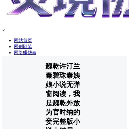
×
网站首页
网创随笔
网络赚钱
精
魏乾许汀兰
秦碧珠秦姨
娘小说无弹
窗阅读，我
是魏乾外放
为官时纳的
妾完整版小