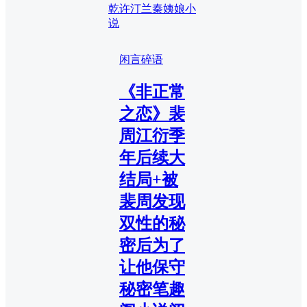
乾许汀兰秦姨娘小
说
闲言碎语
《非正常
之恋》裴
周江衍季
年后续大
结局+被
裴周发现
双性的秘
密后为了
让他保守
秘密笔趣