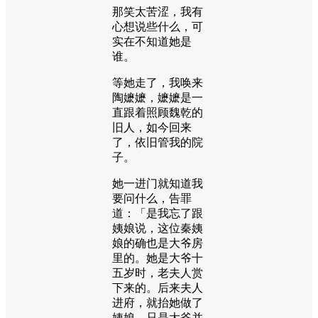
那笑太苦涩，我有
心想说些什么，可
实在不知道她是
谁。
等她走了，我唤来
陶嬷嬷，嬷嬷是一
直跟着照顾魏乾的
旧人，如今回来
了，依旧管我的院
子。
她一进门就知道我
要问什么，告罪
道：「是我忘了跟
姨娘说，这位秦姨
娘的确也是大爷房
里的。她是大爷十
五岁时，老夫人赏
下来的。后来夫人
进府，就抬她做了
姨娘。只是大爷并