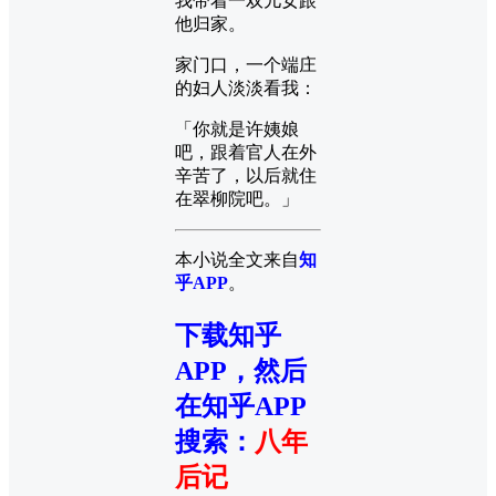
我带着一双儿女跟
他归家。
家门口，一个端庄
的妇人淡淡看我：
「你就是许姨娘
吧，跟着官人在外
辛苦了，以后就住
在翠柳院吧。」
本小说全文来自
知
乎APP
。
下载知乎
APP，然后
在知乎APP
搜索
：
八年
后记