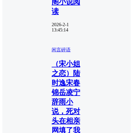
阁小说阅
读
2026-2-1
13:45:14
闲言碎语
（宋小姐
之恋）陆
时逸宋春
锦岳凌宁
辞雨小
说，死对
头在相亲
网填了我