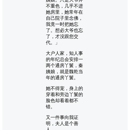
不重色，几乎不进
她房里，她常年在
自己院子里念佛，
我竟一时把她忘
了。想必大爷也忘
了，才没跟您交
代。」
大户人家，知人事
的年纪总会安排一
两个通房丫鬟，秦
姨娘，就是魏乾当
年的通房丫鬟。
她不得宠，身上的
穿着和旁边丫鬟的
脸色却看着都不
错。
又一件事向我证
明，夫人是个善
人。