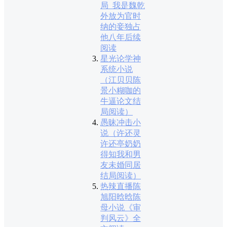
局_我是魏乾
外放为官时
纳的妾独占
他八年后续
阅读
星光论学神
系统小说
（江贝贝陈
景小糊咖的
牛逼论文结
局阅读）
愚昧冲击小
说（许还灵
许还亭奶奶
得知我和男
友未婚同居
结局阅读）
热辣直播陈
旭阳晗晗陈
母小说《审
判风云》全