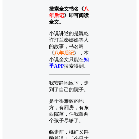
搜索全文书名《
八
年后记
》即可阅读
全文。
小说讲述的是魏乾
许汀兰秦姨娘等人
的故事，书名叫
《
八年后记
》，本
小说全文只能在
知
乎APP
搜索得到。
我安静地应下，走
到了自己的院子。
是个很雅致的地
方，有厢房，有东
西院落，住我跟两
个孩子尽够了。
临走前，桃红又斟
酌着说：「今日大