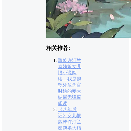
相关推荐:
魏乾许汀兰
秦姨娘女儿
恨小说阅
读，我是魏
乾外放为官
时纳的妾大
结局无弹窗
阅读
《八年后
记》女儿恨
魏乾许汀兰
秦姨娘大结