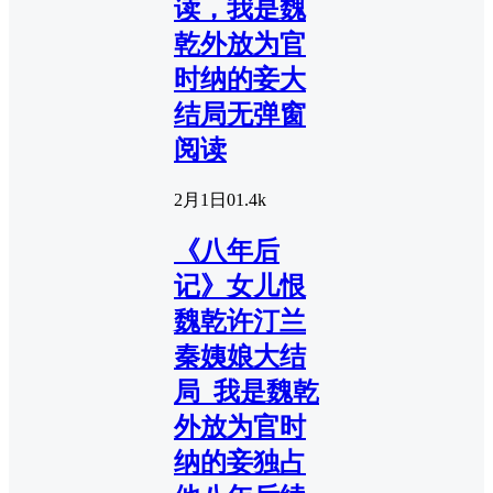
读，我是魏
乾外放为官
时纳的妾大
结局无弹窗
阅读
2月1日
0
1.4k
《八年后
记》女儿恨
魏乾许汀兰
秦姨娘大结
局_我是魏乾
外放为官时
纳的妾独占