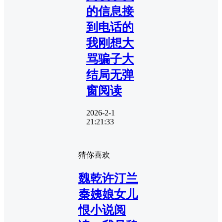
的信息接
到电话的
我刚想大
骂骗子大
结局无弹
窗阅读
2026-2-1
21:21:33
猜你喜欢
魏乾许汀兰
秦姨娘女儿
恨小说阅