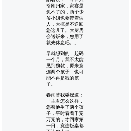
爷刚归家，家宴是
免不了的，两个少
爷小姐也要带着认
人，大概是不送回
您这儿了。大厨房
会送饭来，您用了
就先休息吧。」
早就想到的，起码
一个月，我不太能
见到魏乾，原来竟
连两个孩子，也可
能不再是我的孩
子。
春雨替我委屈道：
「主君怎么这样，
您替他生了两个孩
子，平时看着千宠
万宠的，才回家第
一日，竟连饭桌都