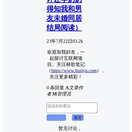
得知我和男
友未婚同居
结局阅读）
23年7月22日
0
3.2k
欢迎加我好友，一
起探讨互联网项
目。关注林歌笔记
（
https://www.husiyu.com
），
关注更多精彩！
0 条回复
A
文章作
者
M
管理员
取消回复
提交
暂无讨论，