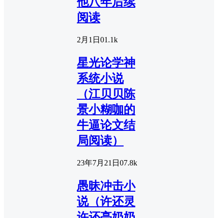
他八年后续
阅读
2月1日
0
1.1k
星光论学神
系统小说
（江贝贝陈
景小糊咖的
牛逼论文结
局阅读）
23年7月21日
0
7.8k
愚昧冲击小
说（许还灵
许还亭奶奶