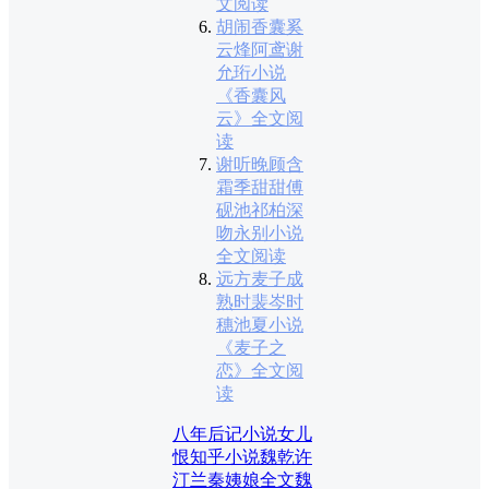
文阅读
胡闹香囊奚
云烽阿鸢谢
允珩小说
《香囊风
云》全文阅
读
谢听晚顾含
霜季甜甜傅
砚池祁柏深
吻永别小说
全文阅读
远方麦子成
熟时裴岑时
穗池夏小说
《麦子之
恋》全文阅
读
八年后记小说
女儿
恨知乎小说
魏乾许
汀兰秦姨娘全文
魏