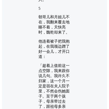
5
朝哥儿和月姐儿不
在，我翻来覆去地
睡不着，天快亮
时，魏乾却来了。
他连着被子把我抱
起，在我颈边蹭了
好一会儿，才开口
道：
「趁着上值前这一
点空隙，我来跟你
说几句。我许久不
归家，这一个月一
定是宿在夫人院子
里，不然会伤她面
子。至于两个孩
子，母亲带过去
了，跟祖母多亲