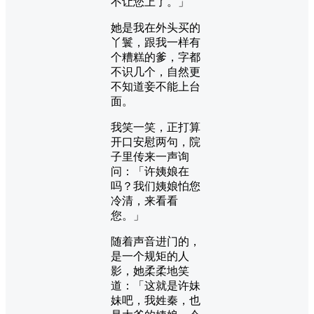
不让您上了。」
她是我在外头买的
丫鬟，跟我一样有
个糟糕的爹，字都
不识几个，自然更
不知道妾不能上台
面。
我笑一笑，正打算
开口安慰两句，院
子里传来一声询
问：「许姨娘在
吗？我们姨娘怕您
冷清，来看看
您。」
随着声音进门的，
是一个规矩的人
影，她柔柔地笑
道：「这就是许妹
妹吧，我姓秦，也