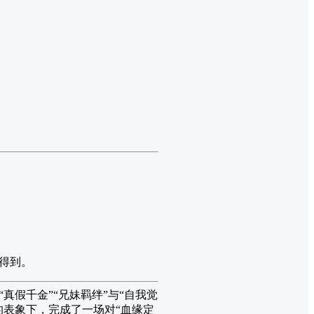
得到。
真假千金”“兄妹羁绊”与“自我觉
的表象下，完成了一场对“血缘定