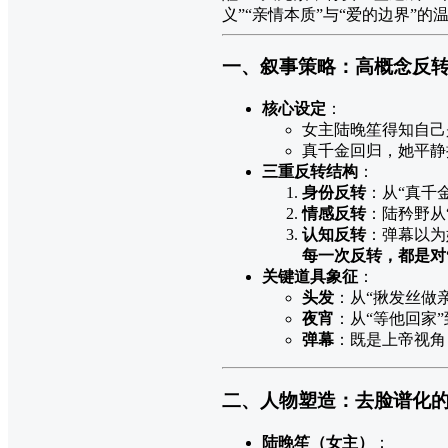
义”“亲情本质”与“爱的边界”的
一、叙事策略：高概念反转 
核心设定
：
女主陆晚笙得知自己
真千金回归，她平静
三重反转结构
：
身份反转
：从“真千
情感反转
：陆矜野从
认知反转
：弹幕以为
每一次反转，都是对
关键道具象征
：
头发
：从“揪发丝做
夜宵
：从“等他回家
弹幕
：既是上帝视角
二、人物塑造：去脸谱化的
陆晚笙（女主）
：