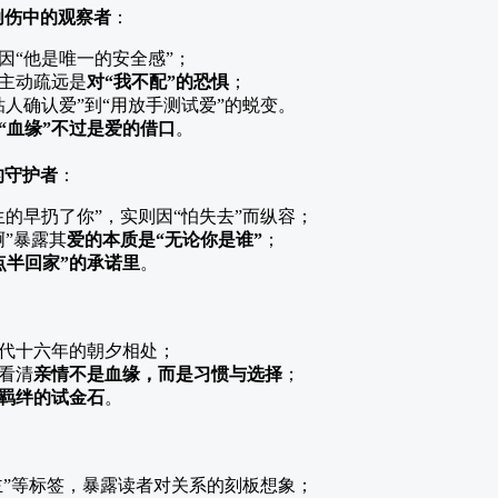
创伤中的观察者
：
因“他是唯一的安全感”；
主动疏远是
对“我不配”的恐惧
；
粘人确认爱”到“用放手测试爱”的蜕变。
“血缘”不过是爱的借口
。
的守护者
：
生的早扔了你”，实则因“怕失去”而纵容；
啊”暴露其
爱的本质是“无论你是谁”
；
点半回家”的承诺里
。
代十六年的朝夕相处；
看清
亲情不是血缘，而是习惯与选择
；
羁绊的试金石
。
：
女主”等标签，暴露读者对关系的刻板想象；