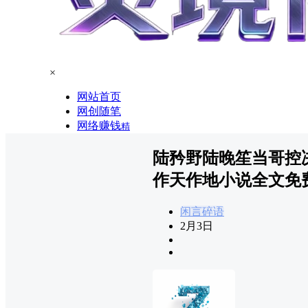
×
网站首页
网创随笔
网络赚钱
精
陆矜野陆晚笙当哥控
作天作地小说全文免
闲言碎语
2月3日