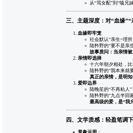
从“骂女配”到“嗑兄
三、主题深度：对“血缘”“
血缘即牢笼
社会默认“亲生=理所
陆矜野的“要不是亲
故事质问：当亲情被
亲情即选择
十六年朝夕相处，比
陆矜野的“我本来就
真正的亲情，是明知
爱即边界
陆晚笙的“不再粘人
陆矜野的“九点半回
最高级的爱，是“我
四、文学质感：轻盈笔调
意象运用
：