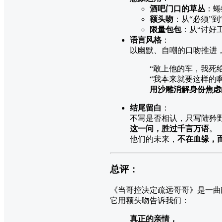
酒吧门口的草丛
：蜷
额头吻
：从“必须”
限量包包
：从“讨好
语言风格
：
以幽默、自嘲的口吻推进
“敢上他的车，我死
“我本来就要这样的啊
用沙雕消解身份焦虑
结尾留白
：
不写是否相认，只写陆矜野
这一问，胜过千言万语
。
他们的未来，
不在血缘，
总评：
《当哥控决定疏远哥哥》是一曲
它用额头吻告诉我们：
真正的亲情，