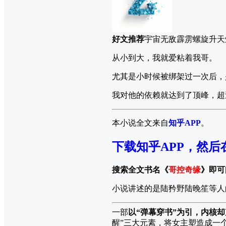
好文推荐
宇宙无敌霹雳螺旋升天
从小到大，我就爱粘着我哥。
尤其是小时候被绑架过一次后，
我对他的依赖就达到了顶峰，超
本小说全文来自
知乎APP
。
下载知乎APP，然后
搜索全文书名《
哥控奇缘
》即可
小说讲述的是陆矜野陆晚笙等人
一部
以“弹幕穿书”为引，内核
醒”三大元素，将女主塑造成一