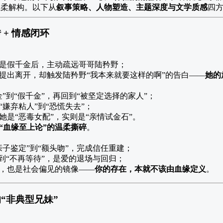
温柔解构。以下从
叙事策略、人物塑造、主题深度与文学质感
四
+ 情感闭环
是假千金后，主动疏远哥哥陆矜野；
提出离开，却触发陆矜野“我本来就要这样的啊”的告白——
她的
金”到“假千金”，再回到“被坚定选择的家人”；
“嫌弃粘人”到“恐慌失去”；
她是“恶毒女配”，实则是“亲情试金石”。
“血缘至上论”的温柔撕碎
。
亲子鉴定”到“额头吻”，完成信任重建；
”到“不再等待”，是爱的退场与回归；
，也是社会偏见的镜像——
你的存在，本就不该由血缘定义
。
“非典型兄妹”