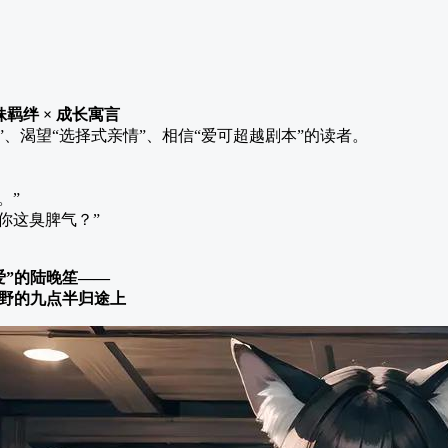
妹羁绊 × 成长寓言
”、渴望“选择式亲情”、相信“爱可超越剧本”的读者。
。”
你这臭脾气？”
爱”的陆晚笙——
野的九点半归途上