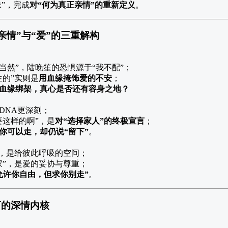
妹”，完成
对“何为真正亲情”的重新定义
。
亲情”与“爱”的三重解构
当然”，陆晚笙的恐惧源于“我不配”；
生的”实则是
用血缘掩饰爱的不安
；
血缘绑架，真心是否还有容身之地？
DNA更深刻；
要这样的啊”，是
对“选择家人”的终极宣言
；
你可以走，却仍说“留下”
。
”，是给彼此呼吸的空间；
家”，是爱的妥协与尊重；
允许你自由，但求你别走”
。
下的深情内核