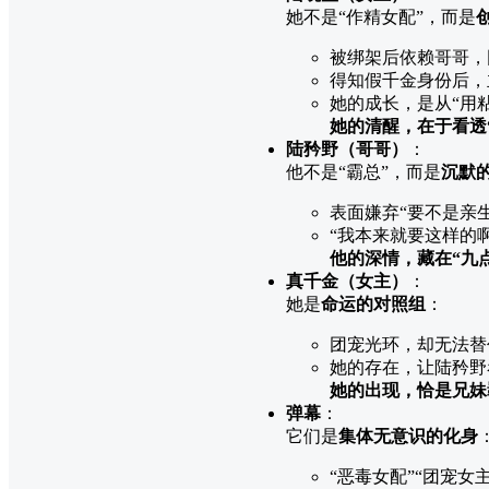
她不是“作精女配”，而是
被绑架后依赖哥哥，
得知假千金身份后，
她的成长，是从“用
她的清醒，在于看透
陆矜野（哥哥）
：
他不是“霸总”，而是
沉默
表面嫌弃“要不是亲
“我本来就要这样的
他的深情，藏在“九
真千金（女主）
：
她是
命运的对照组
：
团宠光环，却无法替
她的存在，让陆矜野
她的出现，恰是兄妹
弹幕
：
它们是
集体无意识的化身
“恶毒女配”“团宠