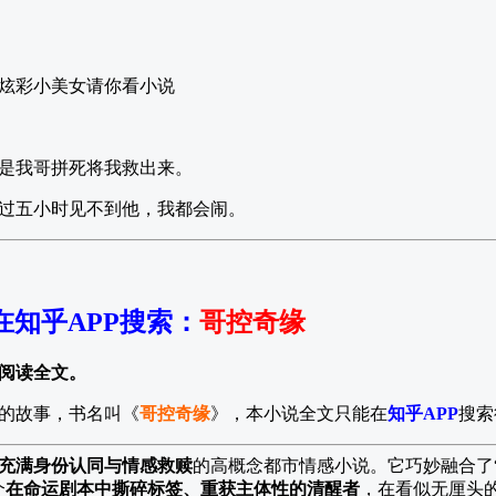
炫彩小美女请你看小说
是我哥拼死将我救出来。
过五小时见不到他，我都会闹。
在知乎APP搜索
：
哥控奇缘
阅读全文。
的故事，书名叫《
哥控奇缘
》，本小说全文只能在
知乎APP
搜索
却充满身份认同与情感救赎
的高概念都市情感小说。它巧妙融合了“
个
在命运剧本中撕碎标签、重获主体性的清醒者
，在看似无厘头