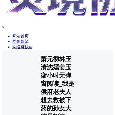
×
网站首页
网创随笔
网络赚钱
精
萧元彻林玉
清沈嫣姜玉
衡小时无弹
窗阅读_我是
侯府老夫人
想去救被下
药的孙女大