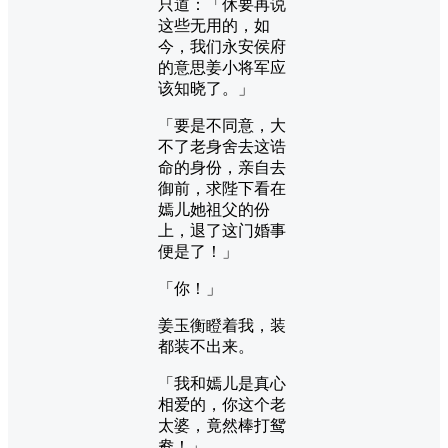
只道：「休要再说
这些无用的，如
今，我们永安侯府
的意思姜小将军应
该知晓了。」
「要是不同意，大
不了老身舍去这诰
命的身份，亲自去
御前，求陛下看在
嫣儿她祖父的份
上，退了这门婚事
便是了！」
「你！」
姜玉衡瞪着我，装
都装不出来。
「我和嫣儿是真心
相爱的，你这个老
太婆，竟然棒打鸳
鸯！」