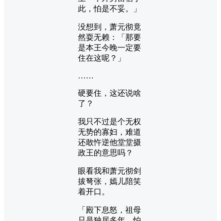
此，怕是不妥。」
没想到，萧元彻竟
然耍无赖：「那要
是本王今晚一定要
住在这呢？」
……
硬要住，这还说啥
了？
我只不过是个无权
无势的寡妇，难道
还敢忤逆他堂堂摄
政王的意思吗？
眼看我和萧元彻剑
拔弩张，嫣儿陪笑
着开口。
「殿下息怒，祖母
只是独居多年，怕