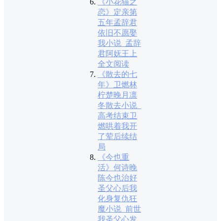
《小花猫之
恋》定亲第
五年孟辞君
依旧不愿娶
我小说_孟辞
君阿妩王上
全文阅读
《散去的七
年》卫燃林
柠楚晚月凛
冬散去小说_
高考结束卫
燃哄着我开
了荤后续结
局
《今也重
活》何诗晚
陈今也治好
圣父心后我
化身复仇狂
魔小说_前世
我圣父心发