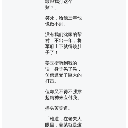
敢跟我打这个
赌？」
笑死，给他三年他
也做不到。
没有我们沈家的帮
衬，不出一年，将
军府上下就得饿肚
子了！
姜玉衡听到我的
话，身子晃了晃，
仿佛遭受了巨大的
打击。
但却又不得不强撑
起精神来应付我。
摇头苦笑道。
「难道，在老夫人
眼里，姜某就是这