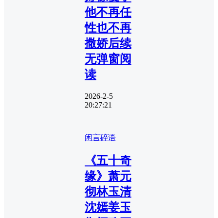
他不再任
性也不再
撒娇后续
无弹窗阅
读
2026-2-5
20:27:21
闲言碎语
《五十奇
缘》萧元
彻林玉清
沈嫣姜玉