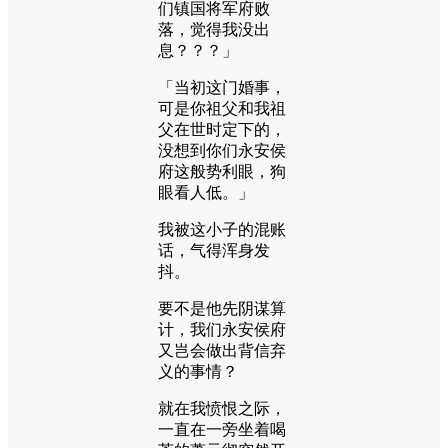
们镇国将军府败
落，觉得我没出
息？？？」
「当初这门婚事，
可是你祖父和我祖
父在世时定下的，
没想到你们永安侯
府这般势利眼，狗
眼看人低。」
我被这小子的混账
话，气得浑身发
抖。
要不是他先阴谋算
计，我们永安侯府
又岂会做出背信弃
义的事情？
就在我愤恨之际，
一直在一旁坐着喝