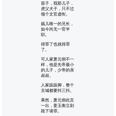
苗子，我那儿子，
虎父犬子，只不过
领个文官虚衔。
嫣儿唯一的兄长，
如今尚无一官半
职。
得罪了也就得罪
了。
可人家萧元彻不一
样，他是先帝最小
的儿子，少帝的亲
叔叔。
人家跺跺脚，整个
京城都要抖三抖。
果然，萧元彻此言
一出，姜玉衡立刻
跪下请罪。