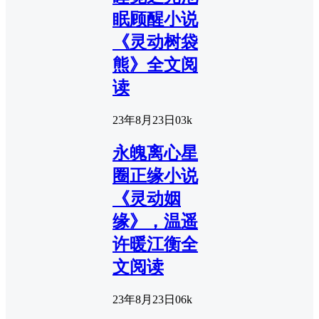
眠顾醒小说
《灵动树袋
熊》全文阅
读
23年8月23日
0
3k
永魄离心星
圈正缘小说
《灵动姻
缘》，温遥
许暖江衡全
文阅读
23年8月23日
0
6k