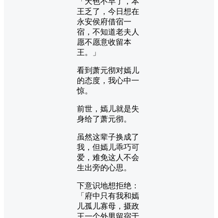
「天色不早了，本
王乏了，今日想在
永安侯府借宿一
宿，不知道老夫人
愿不愿意收留本
王。」
看到萧元彻对嫣儿
的态度，我心中一
惊。
前世，嫣儿就是失
身给了萧元彻。
虽然这辈子换成了
我，但嫣儿乖巧可
爱，难免这人不会
生出旁的心思。
下意识地想拒绝：
「府中只有我和嫣
儿孤儿寡母，摄政
王一个外男留宿于