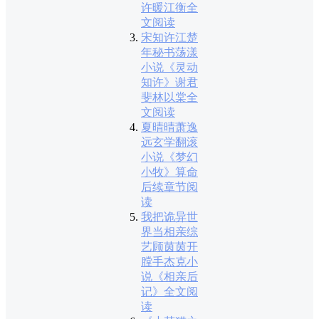
许暖江衡全
文阅读
宋知许江楚
年秘书荡漾
小说《灵动
知许》谢君
斐林以棠全
文阅读
夏晴晴萧逸
远玄学翻滚
小说《梦幻
小牧》算命
后续章节阅
读
我把诡异世
界当相亲综
艺顾茵茵开
膛手杰克小
说《相亲后
记》全文阅
读