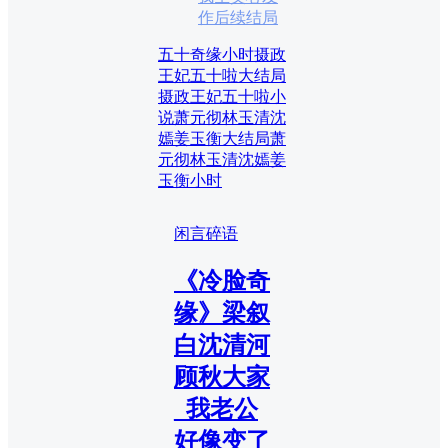
作后续结局
五十奇缘小时
摄政
王妃五十啦大结局
摄政王妃五十啦小
说
萧元彻林玉清沈
嫣姜玉衡大结局
萧
元彻林玉清沈嫣姜
玉衡小时
闲言碎语
《冷脸奇
缘》梁叙
白沈清河
顾秋大家
_我老公
好像变了