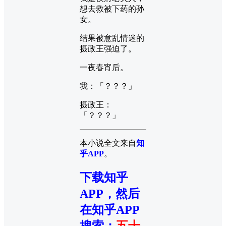
想去救被下药的孙
女。
结果被意乱情迷的
摄政王强迫了。
一夜春宵后。
我：「？？？」
摄政王：
「？？？」
本小说全文来自
知
乎APP
。
下载知乎
APP，然后
在知乎APP
搜索
：
五十