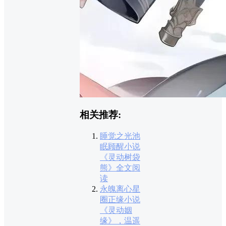
相关推荐:
睡觉之光池
眠顾醒小说
《灵动树袋
熊》全文阅
读
永魄离心星
圈正缘小说
《灵动姻
缘》，温遥