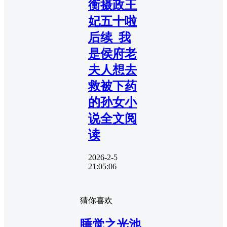
衡摄政王
妃五十啦
后续_我
是侯府老
夫人想去
救被下药
的孙女小
说全文阅
读
2026-2-5
21:05:06
猜你喜欢
睡觉之光池