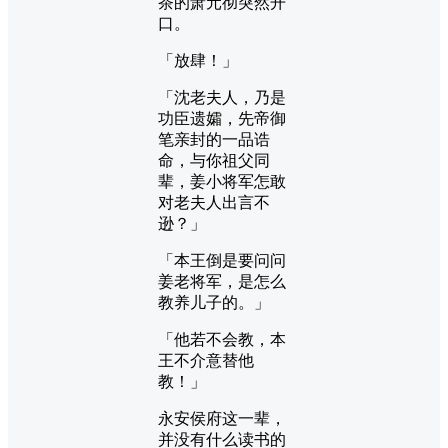
茶的萧元彻突然开
口。
「放肆！」
「沈老夫人，乃是
功臣遗孀，先帝御
笔亲封的一品诰
命，与你祖父同
辈，姜小将军怎敢
对老夫人出言不
逊？」
「本王倒是要问问
姜老将军，是怎么
教养儿子的。」
「他若不会教，本
王不介意替他
教！」
永安侯府这一辈，
并没有什么读书的