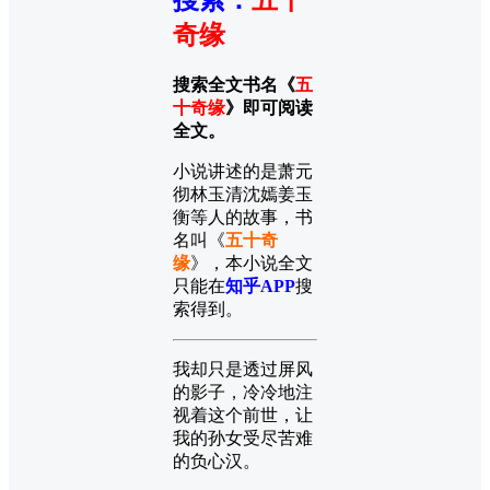
奇缘
搜索全文书名《
五
十奇缘
》即可阅读
全文。
小说讲述的是萧元
彻林玉清沈嫣姜玉
衡等人的故事，书
名叫《
五十奇
缘
》，本小说全文
只能在
知乎APP
搜
索得到。
我却只是透过屏风
的影子，冷冷地注
视着这个前世，让
我的孙女受尽苦难
的负心汉。