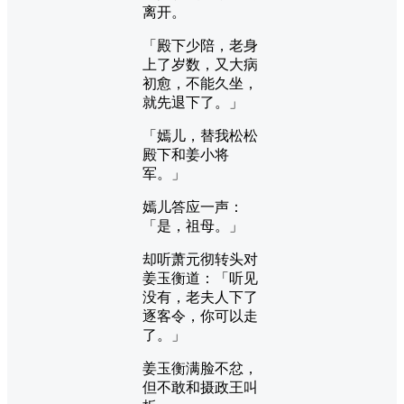
离开。
「殿下少陪，老身
上了岁数，又大病
初愈，不能久坐，
就先退下了。」
「嫣儿，替我松松
殿下和姜小将
军。」
嫣儿答应一声：
「是，祖母。」
却听萧元彻转头对
姜玉衡道：「听见
没有，老夫人下了
逐客令，你可以走
了。」
姜玉衡满脸不忿，
但不敢和摄政王叫