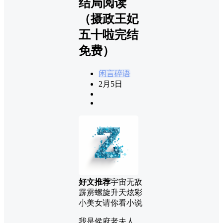
结局阅读
（摄政王妃
五十啦完结
免费）
闲言碎语
2月5日
好文推荐
宇宙无敌
霹雳螺旋升天炫彩
小美女请你看小说
我是侯府老夫人，