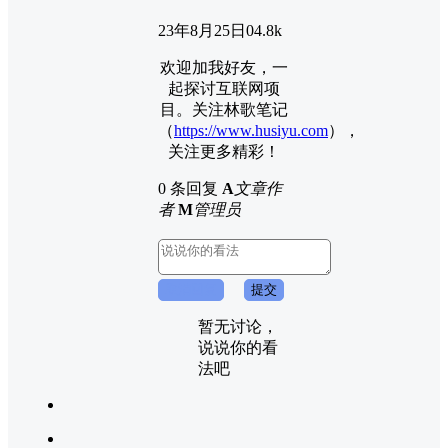
23年8月25日
0
4.8k
欢迎加我好友，一
起探讨互联网项
目。关注林歌笔记
（
https://www.husiyu.com
），
关注更多精彩！
0 条回复
A
文章作
者
M
管理员
取消回复
提交
暂无讨论，
说说你的看
法吧