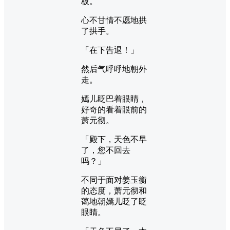
板。
心不甘情不愿地拱
了拱手。
「在下告退！」
然后气呼呼地朝外
走。
嫣儿眨巴着眼睛，
好奇的看着眼前的
萧元彻。
「殿下，天色不早
了，您不回去
吗？」
不同于面对姜玉衡
的态度，萧元彻和
蔼地朝嫣儿眨了眨
眼睛。