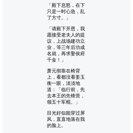
「殿下息怒，在下
只是一时心急，乱
了方寸。」
「请殿下开恩，我
愿接受老夫人的提
议，上战场建功立
业，等三年后功成
名就，再求娶侯府
千金！」
萧元彻靠在椅背
上，看都没看姜玉
衡一眼，淡淡地
道：「临行前，先
去本王的先锋营，
领五十军棍。」
目光好似能穿过屏
风，直直地落在我
的脸上。