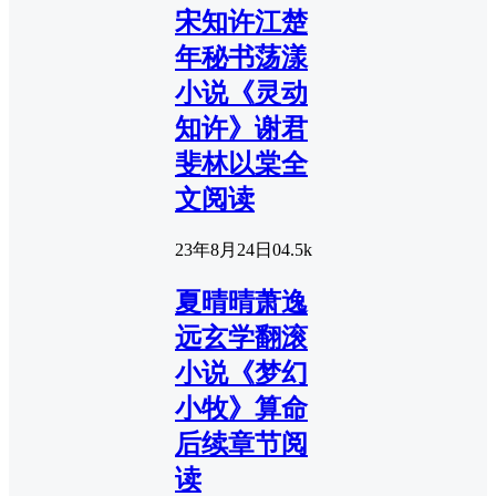
宋知许江楚
年秘书荡漾
小说《灵动
知许》谢君
斐林以棠全
文阅读
23年8月24日
0
4.5k
夏晴晴萧逸
远玄学翻滚
小说《梦幻
小牧》算命
后续章节阅
读