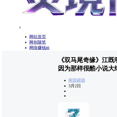
×
网站首页
网创随笔
网络赚钱
精
《双马尾奇缘》江既
因为那样很酷小说大
闲言碎语
3月2日