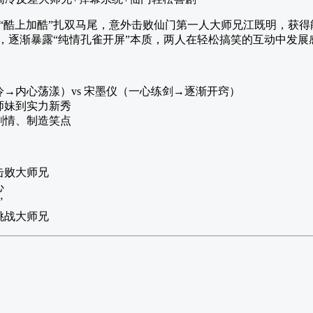
“酷上加酷”扎双马尾，意外击败仙门第一人大师兄江既明，获
下，逐渐暴露“纯情孔雀开屏”本质，两人在轻松搞笑的互动中发展
→内心荡漾）vs 宋墨仪（一心练剑→逐渐开窍）
师妹到实力新秀
剧情、制造笑点
击败大师兄
心
”
挑战大师兄