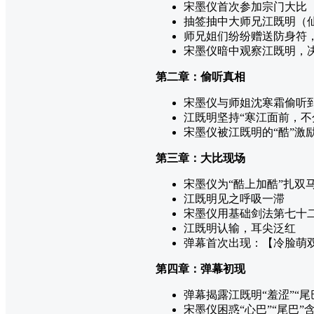
宋墨仪首次参加宗门大比
抽签抽中大师兄江既明（
师兄姐们纷纷赠送防身符，
宋墨仪暗中观察江既明，决
第二章：偷听真相
宋墨仪与师姐沈寒霜偷听到
江既明坚持“寒江面前，不
宋墨仪被江既明的“酷”激
第三章：大比现场
宋墨仪为“酷上加酷”扎双
江既明见之呼吸一滞
宋墨仪用基础剑法第七十
江既明认输，耳尖泛红
弹幕首次出现：【冷脸萌
第四章：弹幕初现
弹幕揭露江既明“羞涩”“尾
宋墨仪困惑“心巴”“尾巴”