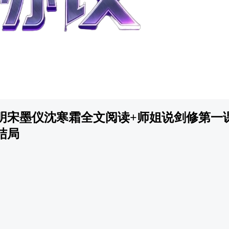
明宋墨仪沈寒霜全文阅读+师姐说剑修第一
结局