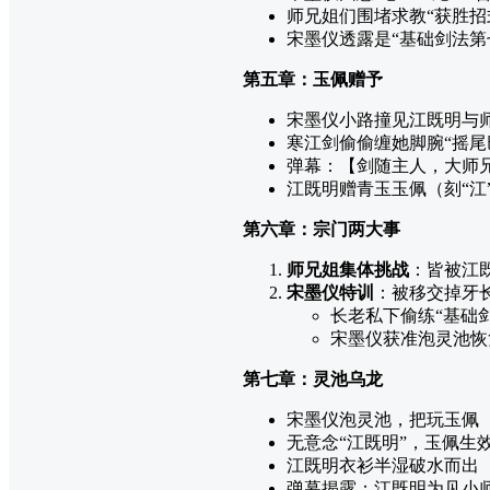
师兄姐们围堵求教“获胜招
宋墨仪透露是“基础剑法第
第五章：玉佩赠予
宋墨仪小路撞见江既明与师
寒江剑偷偷缠她脚腕“摇尾
弹幕：【剑随主人，大师
江既明赠青玉玉佩（刻“江
第六章：宗门两大事
师兄姐集体挑战
：皆被江既
宋墨仪特训
：被移交掉牙
长老私下偷练“基础
宋墨仪获准泡灵池恢
第七章：灵池乌龙
宋墨仪泡灵池，把玩玉佩
无意念“江既明”，玉佩生
江既明衣衫半湿破水而出
弹幕揭露：江既明为见小师