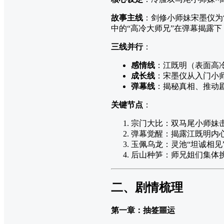
故事主线
：剑修小师妹宋墨仪为
中的“高冷大师兄”在弹幕揭露
三线并行
：
感情线
：江既明（表面高冷
成长线
：宋墨仪从入门小
弹幕线
：揭秘真相、推动
关键节点
：
宗门大比：双马尾小师妹
弹幕觉醒：揭露江既明内
玉佩乌龙：灵池“坦诚相见
后山种笋：师兄姐们集体
二、剧情梳理
第一章：抽签噩运