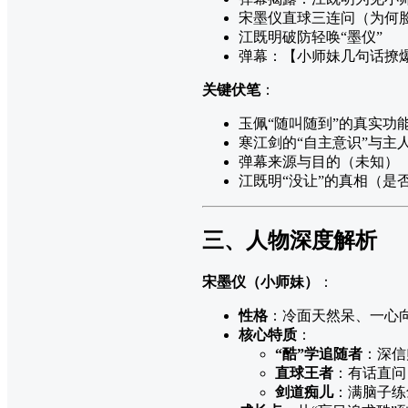
宋墨仪直球三连问（为何脸
江既明破防轻唤“墨仪”
弹幕：【小师妹几句话撩
关键伏笔
：
玉佩“随叫随到”的真实功
寒江剑的“自主意识”与主
弹幕来源与目的（未知）
江既明“没让”的真相（是
三、人物深度解析
宋墨仪（小师妹）
：
性格
：冷面天然呆、一心
核心特质
：
“酷”学追随者
：深信
直球王者
：有话直问
剑道痴儿
：满脑子练