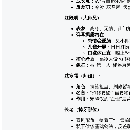
成长点
：从“盲目追求酷”
反差萌
：冷脸+双马尾+天
江既明（大师兄）
：
表象
：高冷、无情、仙门
弹幕揭露内在
：
纯情恋爱脑
：见小师
孔雀开屏
：日日打扮
口嫌体正直
：嘴上“
核心矛盾
：高冷人设 vs 
象征
：被“第一人”标签束
沈寒霜（师姐）
：
角色
：搞笑担当、剑修哲
名言
：“剑修要酷”“输要输
作用
：宋墨仪的“歪理”启
长老（掉牙那位）
：
喜剧配角，执着于“一雪前
私下偷练基础剑法，反差