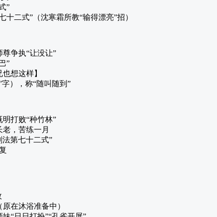
式”
七十二式”（沈寒霜所教“输得漂亮”招）
尊争执“让没让”
巴”
兄也想这样】
”字），称“随叫随到”
明打败“种竹林”
长老，苦练一月
剑法第七十二式”
复
效
（原在沐浴准备中）
妹“日日打扮”“孔雀开屏”