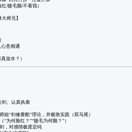
红/睫毛颤/不看我）
爆大师兄】
能
人心意相通
否真放水？）
向剑、认真执着
师姐“剑修要酷”理论，并极致实践（双马尾）
（“为何脸红？”“睫毛为何颤？”）
剑，对感情极度迟钝