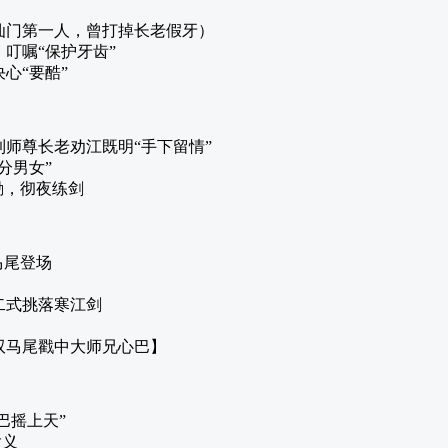
仙门第一人，曾打掉长老假牙）
叮嘱“保护牙齿”
心“要酷”
师尊长老劝江既明“手下留情”
分男女”
励，彻夜练剑
马尾登场
二式挑落寒江剑
双马尾戳中大师兄心巴】
巴摇上天”
含义