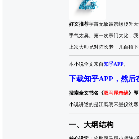
好文推荐
宇宙无敌霹雳螺旋升天
手气太臭。第一次宗门大比，我
上次大师兄对阵长老，几百招下
本小说全文来自
知乎APP
。
下载知乎APP，然后
搜索全文书名《
双马尾奇缘
》即
小说讲述的是江既明宋墨仪沈寒
一、大纲结构
核心设定
：冷脸双马尾小师妹×