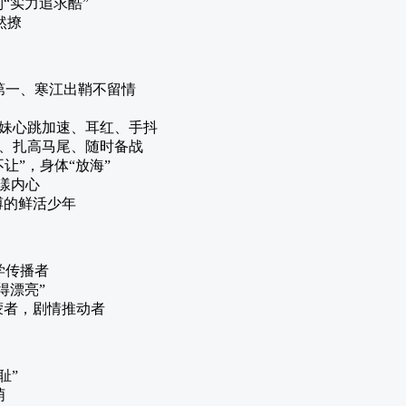
到“实力追求酷”
然撩
第一、寒江出鞘不留情
妹心跳加速、耳红、手抖
、扎高马尾、随时备战
不让”，身体“放海”
荡漾内心
缚的鲜活少年
学传播者
得漂亮”
蒙者，剧情推动者
耻”
萌