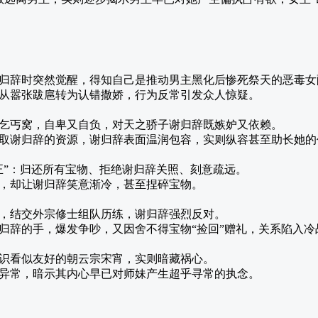
归辞时突然觉醒，得知自己是推动男主黑化后惨死祭天的恶毒女
从嚣张跋扈转为认错撒娇，行为反常引发众人惊疑。
乞丐窝，自卑又自负，对天之骄子谢归辞既嫉妒又依赖。
取谢归辞的资源，谢归辞表面温润包容，实则纵容甚至助长她的
正”：归还所有宝物、拒绝谢归辞关照、刻意疏远。
，却让谢归辞笑意渐冷，甚至捏碎宝物。
，结交外宗修士组队历练，谢归辞强烈反对。
归辞的手，爆发争吵，又因舍不得宝物“捡回”赠礼，关系陷入冷
识看似友好的朝云宗宋宵，实则暗藏祸心。
异常，暗示其内心早已对师妹产生超乎寻常的执念。