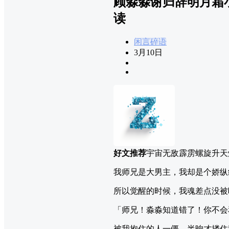
顾淼淼谢归辞明月霜
读
闲言碎语
3月10日
好文推荐
宇宙无敌霹雳螺旋升天
我师兄是大男主，我却是个娇纵
所以觉醒的时候，我魂差点没被
「师兄！淼淼知道错了！你不会
被我抱住的人一僵，半晌才搂住