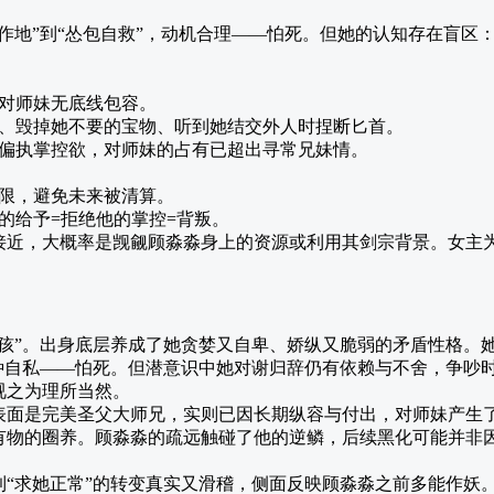
天作地”到“怂包自救”，动机合理——怕死。但她的认知存在盲区
对师妹无底线包容。
、毁掉她不要的宝物、听到她结交外人时捏断匕首。
偏执掌控欲，对师妹的占有已超出寻常兄妹情。
限，避免未来被清算。
的给予=拒绝他的掌控=背叛。
意接近，大概率是觊觎顾淼淼身上的资源或利用其剑宗背景。女主
女孩”。出身底层养成了她贪婪又自卑、娇纵又脆弱的矛盾性格。
一种自私——怕死。但潜意识中她对谢归辞仍有依赖与不舍，争吵
视之为理所当然。
。表面是完美圣父大师兄，实则已因长期纵容与付出，对师妹产生了
有物的圈养。顾淼淼的疏远触碰了他的逆鳞，后续黑化可能并非因
视到“求她正常”的转变真实又滑稽，侧面反映顾淼淼之前多能作妖