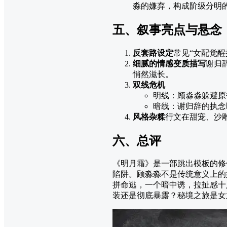
淼的嫌弃，构成阶级分明
五、叙事亮点与悬念
反套路设定
​常见“女配觉
细腻的情感变质描写
​谢
悄然滋长。
双线危机
明线：顾淼淼躲避原
暗线：谢归辞的执念
风格杂糅
​行文在甜宠、
六、总评
《明月霜》是一部跳出模板的修
陷阱。顾淼淼不是传统意义上的
拼命逃，一个暗中诱，拉扯感十
装还是彻底暴露？秘境之旅是女