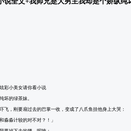
小说全文+我师兄是大男主我却是个娇纵纯
炫彩小美女请你看小说
纯坏的绿茶妹。
吓飞，刚要扇过去的巴掌一收，变成了八爪鱼挂他身上大哭：
和淼淼计较的对不对？！」
我要掉下去的腰，呢喃：