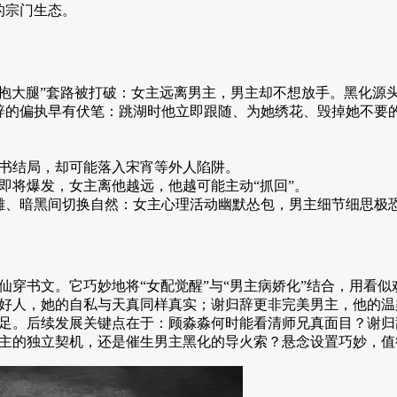
的宗门生态。
醒抱大腿”套路被打破：女主远离男主，男主却不想放手。黑化源头
归辞的偏执早有伏笔：跳湖时他立即跟随、为她绣花、毁掉她不要
书结局，却可能落入宋宵等外人陷阱。
即将爆发，女主离他越远，他越可能主动“抓回”。
沙雕、暗黑间切换自然：女主心理活动幽默怂包，男主细节细思极
仙穿书文。它巧妙地将“女配觉醒”与“男主病娇化”结合，用看
好人，她的自私与天真同样真实；谢归辞更非完美男主，他的温
足。后续发展关键点在于：顾淼淼何时能看清师兄真面目？谢归
主的独立契机，还是催生男主黑化的导火索？悬念设置巧妙，值