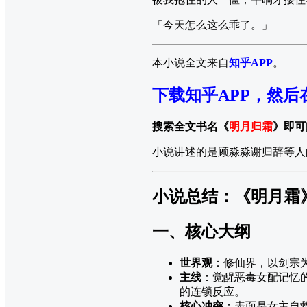
「今天怎么这么乖了。」
本小说全文来自
知乎APP
。
下载知乎APP，然后
搜索全文书名《
明月归霜
》即可
小说讲述的是顾淼淼谢归辞等人
小说总结：《明月霜
一、核心大纲
世界观
：修仙界，以剑宗
主线
：觉醒恶毒女配记忆
的连锁反应。
核心冲突
：表面是女主自