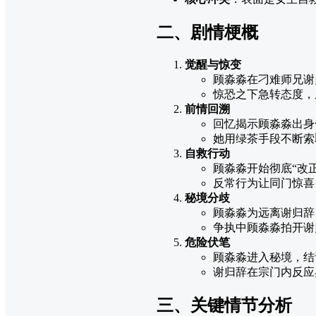
二、剧情梗概
觉醒与惊变
顾淼淼在刁难师兄谢
惊恐之下急转态度，
前情回溯
回忆揭示顾淼淼出身
她用绿茶手段不断索
自救行动
顾淼淼开始彻底“改
反常行为让同门惊喜
秘境分歧
顾淼淼为远离谢归辞
争执中顾淼淼拍开谢
危险伏笔
顾淼淼进入秘境，结
谢归辞在宗门内反应
三、关键情节分析