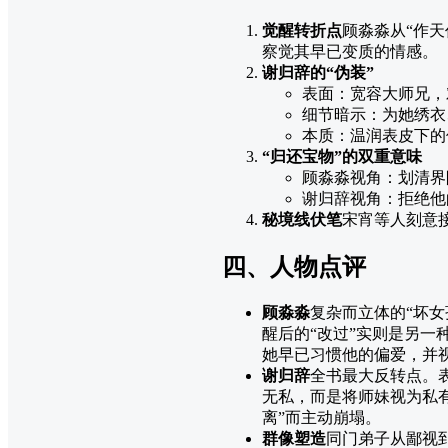
觉醒转折点
​顾淼淼从“作
察觉其早已变质的情感。
谢归辞的“伪装”
表面：宽容大师兄，
细节暗示：为她绣衣
本质：温润表皮下的
“归还宝物”的双重意味
顾淼淼视角：划清界
谢归辞视角：拒绝他
秘境线伏笔
​宋宵等人刻
四、人物点评
顾淼淼
​复杂而立体的“坏
醒后的“改过”实则是另
她早已习惯他的偏爱，并
谢归辞
​全书最大反转点
无私，而是将师妹视为私
离”而主动崩塌。
群像塑造
​同门弟子从鄙