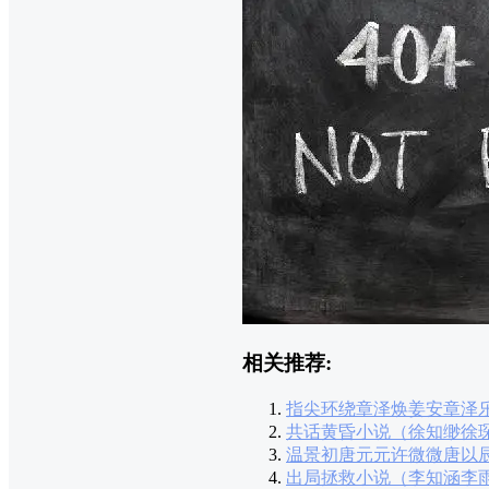
相关推荐:
指尖环绕章泽焕姜安章泽
共话黄昏小说（徐知缈徐
温景初唐元元许微微唐以
出局拯救小说（李知涵李