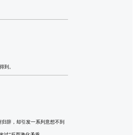
得到。
谢归辞，却引发一系列意想不到
改过”反而激化矛盾。