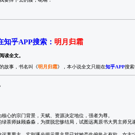
在知乎APP搜索
：
明月归霜
阅读全文。
的故事，书名叫《
明月归霜
》，本小说全文只能在
知乎APP
搜索
》
为核心的宗门背景，天赋、资源决定地位，强者为尊。
的绿茶师妹顾淼淼，为摆脱悲惨结局，试图远离原书大男主师兄
救远离男主，实则逐步揭示男主早已对她产生偏执占有欲，女主“