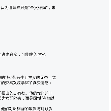
：认为谢归辞只是“圣父好骗”，未
为逃离狼窝，可能跳入虎穴。
她的“坏”带有生存主义的无奈，觉
时的委屈哭泣暴露了真实情感：
扭曲的占有欲。他的“好”并非
为女配陷害，而是因“所有物逃
。他们对谢归辞的敬畏与对顾淼