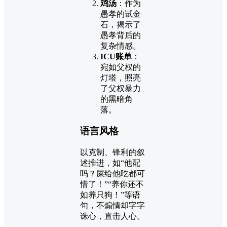
鸡汤
：作为
愚孝的试金
石，揭示了
愚孝背后的
复杂情感。
ICU账单
：
宛如父权的
灯塔，照亮
了父权暴力
的黑暗角
落。
语言风格
以克制、锋利的叙
述推进，如“他配
吗？屎给他吃都可
惜了！”“养你还不
如养只狗！”等语
句，不煽情却字字
诛心，直击人心。