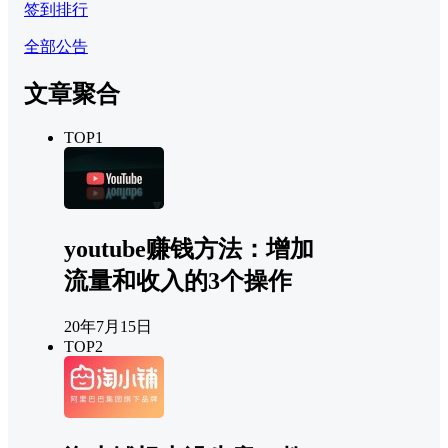
签到排行
全部公告
文章聚合
TOP1
youtube赚钱方法：增加
流量和收入的3个操作
20年7月15日
TOP2