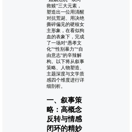
救赎”三大元素，
塑造出一位用清醒
对抗荒诞、用决绝
撕碎偏见的硬核女
主形象，在看似狗
血的表象下，完成
了一场对“愚孝文
化”“性别暴力”“自
由意志”的辛辣解
构。以下将从叙事
策略、人物塑造、
主题深度与文学质
感四个维度进行详
细剖析。
一、叙事策
略：高概念
反转与情感
闭环的精妙