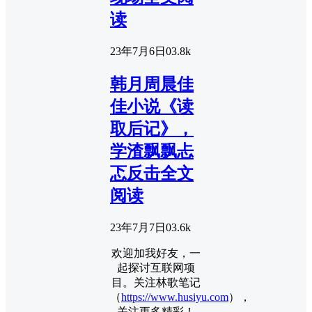
读
23年7月6日
0
3.8k
韩月周晨佳
佳小说《读
取后记》，
学渣飘飘忐
忑反击全文
阅读
23年7月7日
0
3.6k
欢迎加我好友，一
起探讨互联网项
目。关注林歌笔记
（
https://www.husiyu.com
），
关注更多精彩！