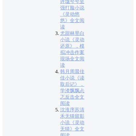
许垅兮兮至
强打脸小说
《灵动悠
悠》全文阅
读
尤甜林昱白
小说《灵动
还原》，模
拟冲击作案
现场全文阅
读
韩月周晨佳
佳小说《读
取后记》，
学渣飘飘忐
忑反击全文
阅读
沈淮序苏清
禾无猜留影
小说《灵动
无猜》全文
阅读