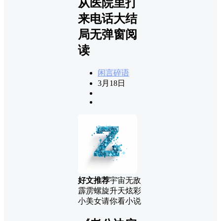
从医院里打
来电话大结
局无弹窗阅
读
闲言碎语
3月18日
好文推荐
宇宙无敌
霹雳螺旋升天炫彩
小美女请你看小说