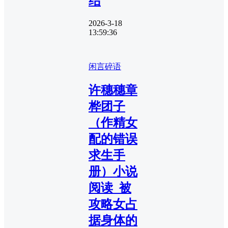
结
2026-3-18
13:59:36
闲言碎语
许穗穗章
桦团子
（作精女
配的错误
求生手
册）小说
阅读_被
攻略女占
据身体的