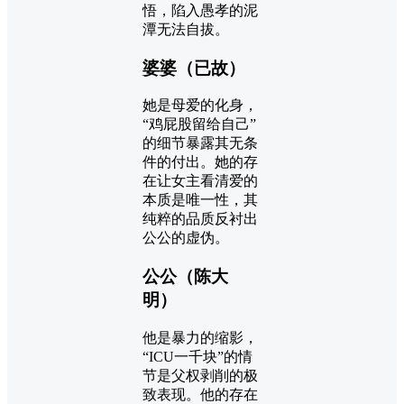
悟，陷入愚孝的泥
潭无法自拔。
婆婆（已故）
她是母爱的化身，
“鸡屁股留给自己”
的细节暴露其无条
件的付出。她的存
在让女主看清爱的
本质是唯一性，其
纯粹的品质反衬出
公公的虚伪。
公公（陈大
明）
他是暴力的缩影，
“ICU一千块”的情
节是父权剥削的极
致表现。他的存在