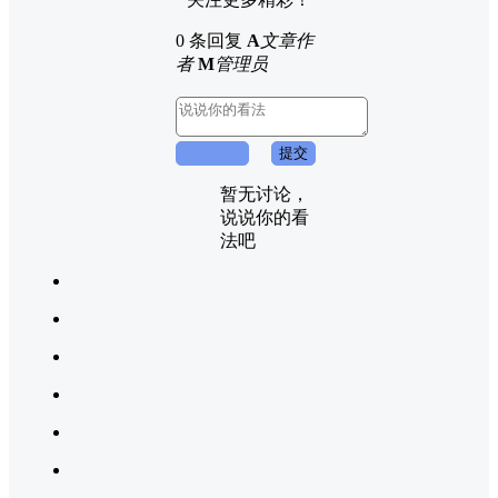
0 条回复
A
文章作
者
M
管理员
取消回复
提交
暂无讨论，
说说你的看
法吧