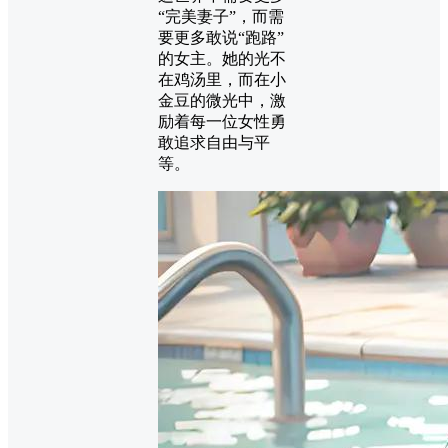
“完美妻子”，而需
要更多敢说“跑路”
的女主。她的光不
在鸡汤里，而在小
金豆的微光中，激
励着每一位女性勇
敢追求自由与平
等。