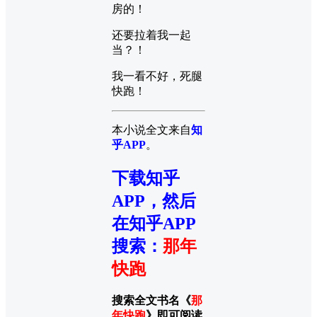
房的！
还要拉着我一起
当？！
我一看不好，死腿
快跑！
本小说全文来自
知
乎APP
。
下载知乎
APP，然后
在知乎APP
搜索
：
那年
快跑
搜索全文书名《
那
年快跑
》即可阅读