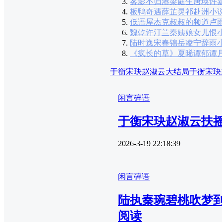
雾影不归港梁庭生唐瑛许
板鸭奇遇薛芷灵祁赴洲小
低语屋杰克叔叔的频道卢
魏乾许汀兰秦姨娘女儿恨
陆时逸宋春锦岳凌宁辞雨
《疯长的草》夏晞谭郁谭
于衡宋玦赵淑云大结局
于衡宋玦
闲言碎语
于衡宋玦赵淑云扶
2026-3-19 22:18:39
闲言碎语
陆执秦琬碧桃吹梦
阅读