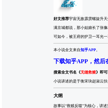
好文推荐
宇宙无敌霹雳螺旋升天
满京城都说，那小姑娘长了张像
可如今，被王府的护卫一耳光一
本小说全文来自
知乎APP
。
下载知乎APP，然后
搜索全文书名《
无缝救赎
》即可
小说讲述的是于衡宋玦赵淑云扶
大纲
故事以“救赎反噬”为核心，讲