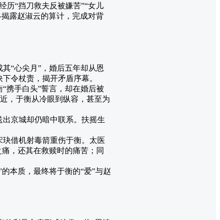
历“挡刀救夫反被嫌苦”“女儿
终揭露赵淑云的算计，完成对背
其“心尖月”，婚后五年却从恩
玦下令杖责，揭开矛盾序幕。
“携手白头”誓言，却在婚后被
接近，于衡从冷眼到纵容，甚至为
送出京城却仍暗中联系。扶摇生
宋玦借机射毒箭重伤于衡。太医
之痛，还其在救赎时的痛苦；同
的本质，最终将于衡的“爱”与赵