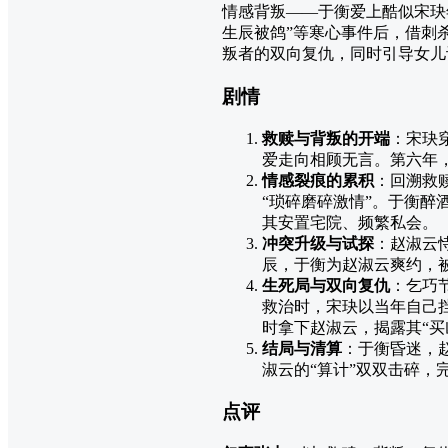
情感背叛——于衡爱上酷似宋玦
生辰被鸽”等寒心事件后，借刺
叛者的双向复仇，同时引导女儿
剧情
救赎与背叛的开端
：宋玦
爱走向相顾无言。第六年
情感裂痕的累积
：回溯救
“琐碎磨碎激情”。于衡醉
其安置宅院、频繁私会。
冲突升级与试探
：赵淑云
辰，于衡为赵淑云爽约，
生死局与双向复仇
：乞巧
救治时，宋玦以当年自己
时拿下赵淑云，揭露其“买
结局与清算
：于衡昏迷，
淑云的“算计”双双击碎，
点评