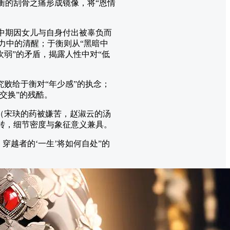
衡的刮骨之痛形成镜像，将“恩情
，中期因女儿与自身付出被辜负而
力中的清醒；于衡则从“黑暗中
欢弱”的矛盾，揭露人性中对“低
究败给于衡对“年少感”的执念；
交换”的残酷。
”（宋玦的药被嫌苦，赵淑云的汤
反转，细节密度与象征意义兼具。
穿越者的‘一生’将如何自处”的