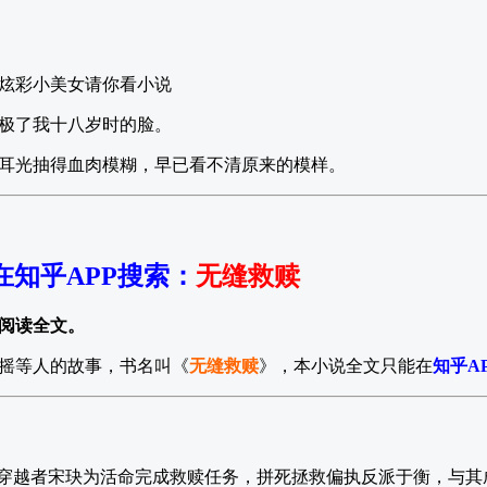
炫彩小美女请你看小说
极了我十八岁时的脸。
耳光抽得血肉模糊，早已看不清原来的模样。
在知乎APP搜索
：
无缝救赎
阅读全文。
摇等人的故事，书名叫《
无缝救赎
》，本小说全文只能在
知乎A
述穿越者宋玦为活命完成救赎任务，拼死拯救偏执反派于衡，与