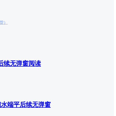
货）
后续无弹窗阅读
碗水端平后续无弹窗