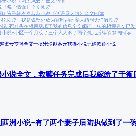
嘉宁小说《阔太风云》全文阅读
说《鸭子情缘》全文阅读
雨珈陈子轩杰克叔叔小说《低语屋迷踪》全文阅读
小说阅读，我是魏乾外放为官时纳的妾大结局无弹窗阅读
小说_死对头在相亲网填了我的信息全文阅读（您的相亲男友已发
月小说+小区一个月没了三个大人多了两个孤儿后续笔趣阁阅读
赵淑云扶摇全文
于衡宋玦赵淑云扶摇小说
无缝救赎小说
摇小说全文，救赎任务完成后我嫁给了于衡
到西洲小说+有了两个妻子后陆执做到了一