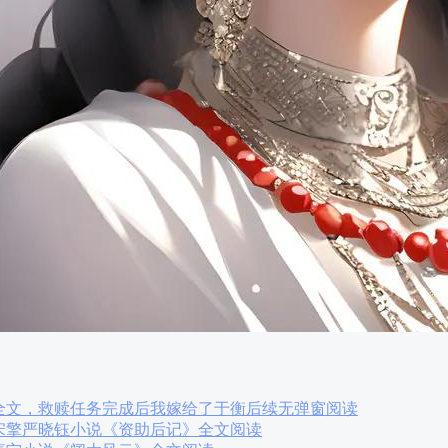
全文，救赎任务完成后我嫁给了于衡后续无弹窗阅读
宋擎严晓钰小说《资助后记》全文阅读