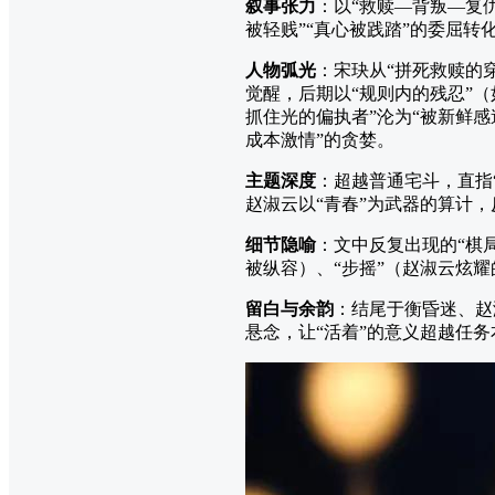
叙事张力
：以“救赎—背叛—复
被轻贱”“真心被践踏”的委屈
人物弧光
：宋玦从“拼死救赎的
觉醒，后期以“规则内的残忍”
抓住光的偏执者”沦为“被新鲜感
成本激情”的贪婪。
主题深度
：超越普通宅斗，直指“
赵淑云以“青春”为武器的算计，
细节隐喻
：文中反复出现的“棋
被纵容）、“步摇”（赵淑云炫
留白与余韵
：结尾于衡昏迷、赵
悬念，让“活着”的意义超越任务