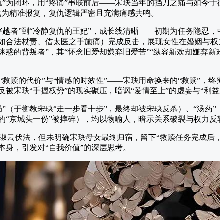
仇”为闭环，用“疼痛”串联前后——宋玦当年的挡刀之痛与如今于
转化为精准报复，复仇逻辑严密且充满痛感共鸣。
穿越者”到“冷静复仇的王妃”，成长线清晰——初期为任务隐忍
（如合法杖责、借太医之手施痛）完成反击，展现女性在婚姻与权
迷惑的背叛者”，其“怀念旧爱却嫌弃旧爱苦”“纵容新欢却嫌弃新
救赎的代价”与“情感的时效性”——宋玦用命换来的“救赎”，终
反被宋玦“手握权势”的现实碾压，暗讽“爱情至上”的虚妄与“利益
局”（于衡教宋玦“走一步看十步”，最终却被宋玦反杀）、“汤药
耀的“京城头一份”被摔碎），均以物喻人，暗示关系破裂与权力
淑云伏法，但未明确宋玦母女最终归宿，留下“救赎任务完成后，
本身，引发对“自我价值”的深层思考。