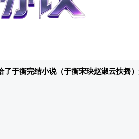
给了于衡完结小说（于衡宋玦赵淑云扶摇）