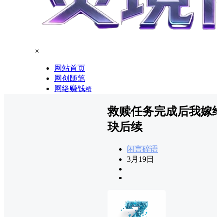
×
网站首页
网创随笔
网络赚钱
精
救赎任务完成后我嫁
玦后续
闲言碎语
3月19日