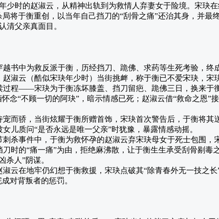
年少时的赵淑云，从精神出轨到为救情人弃妻女于险境。宋玦在经
杀局将于衡重创，以当年自己挡刀的“刮骨之痛”还治其身，并最
认清父亲真面目。
穿越书中为救反派于衡，历经挡刀、跪佛、求药等生死考验，终成
，赵淑云（酷似宋玦年少时）当街挑衅，称于衡已不爱宋玦，宋
赎过程——宋玦为于衡冻坏膝盖、挡刀留疤、跪佛三日，换来于衡
酒怀念“不顾一切的阿玦”，暗示情感已死；赵淑云借“救命之恩”
恃宠而骄，当街炫耀于衡所赠首饰，宋玦首次警告后，于衡将其
被女儿质问“是否永远是唯一父亲”时犹豫，暴露情感动摇。
节刺杀事件中，于衡为救怀孕的赵淑云弃宋玦母女于死士包围，
挡刀时的“痛一痛”为由，拒绝麻沸散，让于衡生生承受刮骨剔毒
凶杀人”阴谋。
赵淑云在地牢仍幻想于衡救援，宋玦点破其“除青春外无一技之长”
完成对背叛者的惩罚。