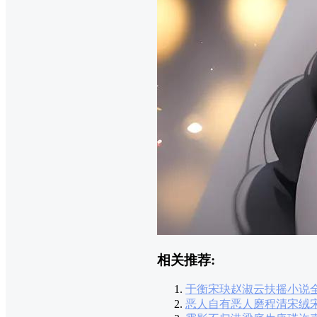
相关推荐:
于衡宋玦赵淑云扶摇小说
恶人自有恶人磨程清宋绒