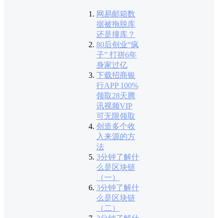
网易邮箱数
据被拖脱库
还是撞库？
80后创业“疯
子” 打拼6年
身家过亿
下载招商银
行APP 100%
领取28天腾
讯视频VIP
可无限领取
创造多个收
入来源的方
法
3分钟了解什
么是区块链
（一）
3分钟了解什
么是区块链
（二）