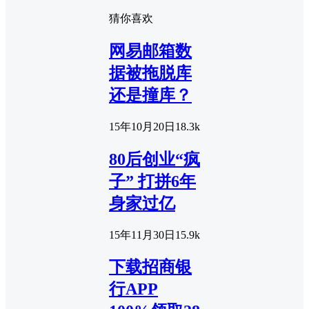
猜你喜欢
网易邮箱数
据被拖脱库
还是撞库？
15年10月20日
1
8.3k
80后创业“疯
子” 打拼6年
身家过亿
15年11月30日
1
5.9k
下载招商银
行APP