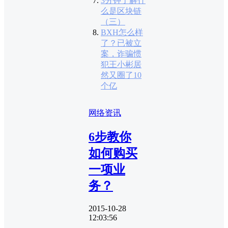
3分钟了解什
么是区块链
（三）
BXH怎么样
了？已被立
案，诈骗惯
犯王小彬居
然又圈了10
个亿
网络资讯
6步教你
如何购买
一项业
务？
2015-10-28
12:03:56