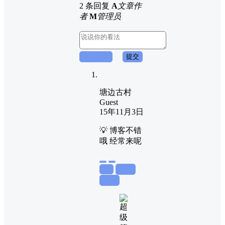
2 条回复
A
文章作
者
M
管理员
取消回复
提交
塘边古村
Guest
15年11月3日
💡 博客不错
哦 经常来呢
举报
置顶
回复