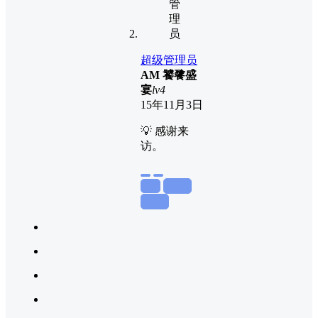
超级管理员
A
M
饕餮盛
宴
lv4
15年11月3日
💡 感谢来
访。
举报
置顶
回复