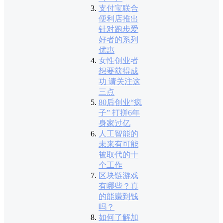
支付宝联合
便利店推出
针对跑步爱
好者的系列
优惠
女性创业者
想要获得成
功 请关注这
三点
80后创业“疯
子” 打拼6年
身家过亿
人工智能的
未来有可能
被取代的十
个工作
区块链游戏
有哪些？真
的能赚到钱
吗？
如何了解加