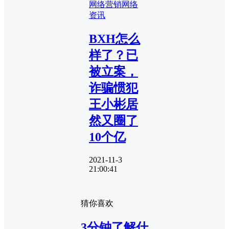
网络营销
网络
资讯
BXH怎么
样了？已
被立案，
诈骗惯犯
王小彬居
然又圈了
10个亿
2021-11-3
21:00:41
猜你喜欢
3分钟了解什