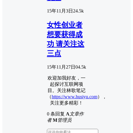
15年11月3日
2
4.5k
女性创业者
想要获得成
功 请关注这
三点
15年11月27日
0
4.5k
欢迎加我好友，一
起探讨互联网项
目。关注林歌笔记
（
https://www.husiyu.com
），
关注更多精彩！
0 条回复
A
文章作
者
M
管理员