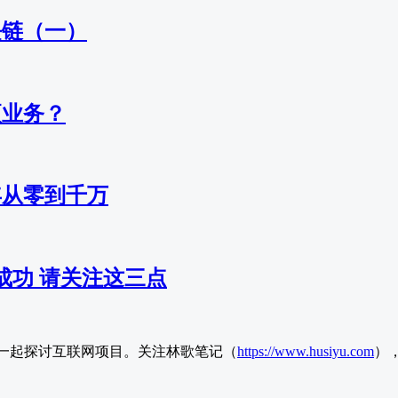
块链（一）
项业务？
年从零到千万
成功 请关注这三点
一起探讨互联网项目。关注林歌笔记（
https://www.husiyu.com
）