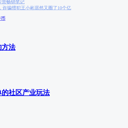
运营畅销笔记
，诈骗惯犯王小彬居然又圈了10个亿
特币
的方法
单的社区产业玩法