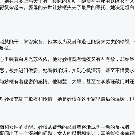
。她在宫宴上与天子有了暧昧的互动，随后与神秘的赵绎玄陷入
得复杂起来。婆母的去世让妙檀失去了最后的寄托，她决定坦白
聪慧能干，掌管家务。她本以为忍耐和退让能换来丈夫的珍视，
反抗。
心里装着白月光苏依依。他对妙檀既有愧疚又有占有欲，却始终
恋，被抬进门做妾。她看似柔弱，实则心机深沉，甚至不惜要求
与妙檀有着秘密的感情。他聪慧、大胆，甚至在李慕瑾敲门时还
对妙檀充满了歉疚和怜惜。她是妙檀在这个家里最后的温暖，也
衡和女性的觉醒。妙檀从被动的忍耐者逐渐成为主动的反抗者，
事问出了一个深刻的问题：女人的忍耐和退让，真的能换来幸福