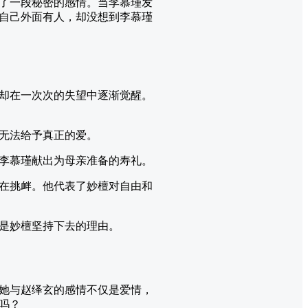
了一段秘密的感情。当李慕瑾发
自己外面有人，却没想到李慕瑾
却在一次次的失望中逐渐觉醒。
无法给予真正的爱。
李慕瑾献出为母亲准备的寿礼。
在挑衅。他代表了妙檀对自由和
是妙檀坚持下去的理由。
她与赵绎玄的感情不仅是爱情，
吗？