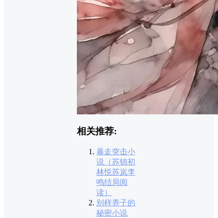
相关推荐:
暴走突击小
说（苏锦初
林悦苏岚李
鸣结局阅
读）
别样养子的
秘密小说