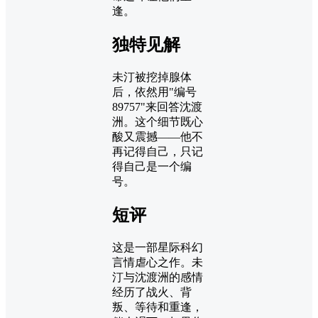
逢。
独特见解
未汀被挖掉腺体
后，依然用"编号
89757"来回答沈渡
洲。这个细节既心
酸又震撼——他不
再记得自己，只记
得自己是一个编
号。
短评
这是一部星际科幻
言情虐心之作。未
汀与沈渡洲的感情
经历了战火、背
叛、等待和重逢，