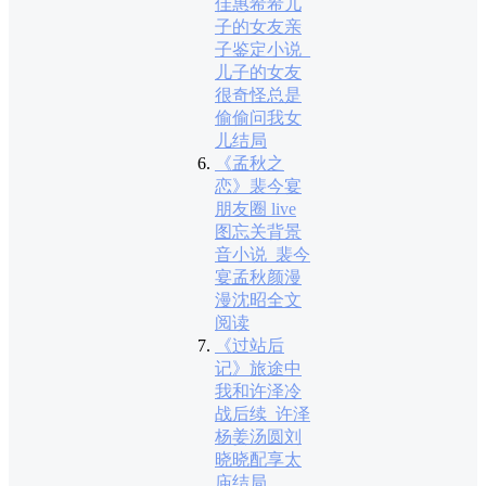
佳惠希希儿
子的女友亲
子鉴定小说_
儿子的女友
很奇怪总是
偷偷问我女
儿结局
《孟秋之
恋》裴今宴
朋友圈 live
图忘关背景
音小说_裴今
宴孟秋颜漫
漫沈昭全文
阅读
《过站后
记》旅途中
我和许泽冷
战后续_许泽
杨姜汤圆刘
晓晓配享太
庙结局