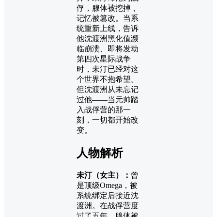
俘，腺体被挖掉，
记忆被篡改。当系
统重新上线，告诉
他沈渡洲黑化值濒
临崩溃、即将发动
第四次星际战争
时，未汀已经对这
个世界不抱希望。
但沈渡洲从未忘记
过他——当元帅踏
入战俘营的那一
刻，一切都开始改
变。
人物解析
未汀（女主）：
曾
是顶级Omega，被
系统绑定后接近沈
渡洲。在战俘营度
过了五年，腺体被