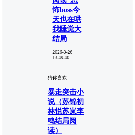
怖boss今
天也在哄
我睡觉大
结局
2026-3-26
13:49:40
猜你喜欢
暴走突击小
说（苏锦初
林悦苏岚李
鸣结局阅
读）