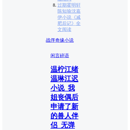
过期霍明轩
陈知瑜沈嘉
伊小说《减
肥后记》全
文阅读
战俘奇缘小说
闲言碎语
温柠江绪
温琳江迟
小说_我
姐丧偶后
申请了新
的兽人伴
侣_无弹