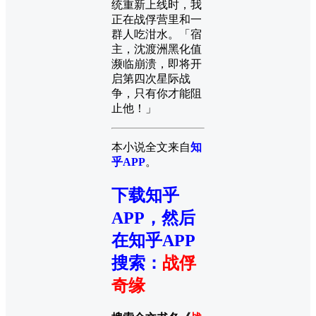
统重新上线时，我
正在战俘营里和一
群人吃泔水。「宿
主，沈渡洲黑化值
濒临崩溃，即将开
启第四次星际战
争，只有你才能阻
止他！」
本小说全文来自
知
乎APP
。
下载知乎
APP，然后
在知乎APP
搜索
：
战俘
奇缘