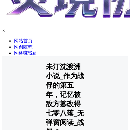
×
网站首页
网创随笔
网络赚钱
精
未汀沈渡洲
小说_作为战
俘的第五
年，记忆被
敌方篡改得
七零八落_无
弹窗阅读_战