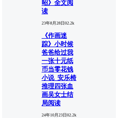
昭》全文阅
读
23年8月28日
0
2.2k
《作画迷
踪》小时候
爸爸给过我
一张十元纸
币当零花钱
小说_安乐椅
推理四张血
画吴女士结
局阅读
24年10月23日
0
2.2k