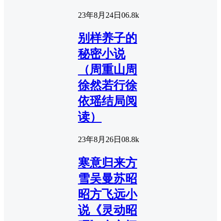
23年8月24日
0
6.8k
别样养子的
秘密小说
（周重山周
徐然若行徐
依瑶结局阅
读）
23年8月26日
0
8.8k
寒意归来方
雪吴曼苏昭
昭方飞远小
说《灵动昭