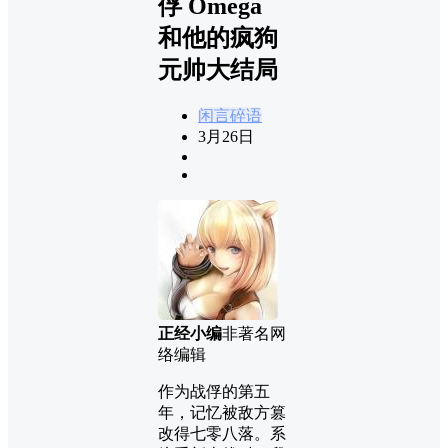
俘 Omega
和他的疯狗
元帅大结局
闲言碎语
3月26日
正经小编
非著名网
络编辑
作为战俘的第五
年，记忆被敌方篡
改得七零八落。系