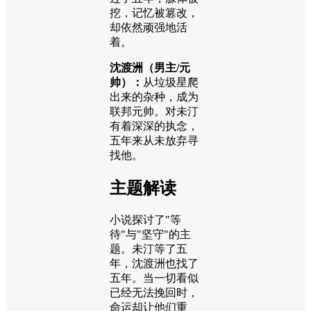
挖，记忆被篡改，
却依然顽强地活
着。
沈渡洲（男主/元
帅）：
从垃圾星爬
出来的杂种，成为
联邦元帅。对未汀
有着深深的执念，
五年来从未放弃寻
找他。
主题解读
小说探讨了"等
待"与"坚守"的主
题。未汀等了五
年，沈渡洲也找了
五年。当一切看似
已经无法挽回时，
命运却让他们重