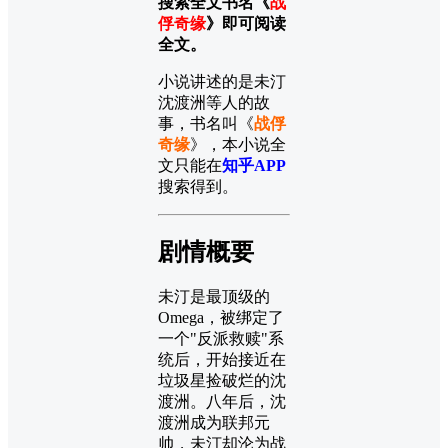
搜索全文书名《
战
俘奇缘
》即可阅读
全文。
小说讲述的是未汀
沈渡洲等人的故
事，书名叫《
战俘
奇缘
》，本小说全
文只能在
知乎APP
搜索得到。
剧情概要
未汀是最顶级的
Omega，被绑定了
一个"反派救赎"系
统后，开始接近在
垃圾星捡破烂的沈
渡洲。八年后，沈
渡洲成为联邦元
帅，未汀却沦为战