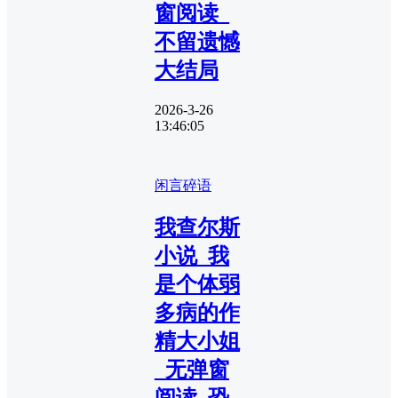
窗阅读_
不留遗憾
大结局
2026-3-26
13:46:05
闲言碎语
我查尔斯
小说_我
是个体弱
多病的作
精大小姐
_无弹窗
阅读_恐