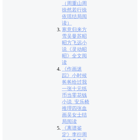
（周重山周
徐然若行徐
依瑶结局阅
读）
寒意归来方
雪吴曼苏昭
昭方飞远小
说《灵动昭
昭》全文阅
读
《作画迷
踪》小时候
爸爸给过我
一张十元纸
币当零花钱
小说_安乐椅
推理四张血
画吴女士结
局阅读
《离谱鉴
定》李衍周