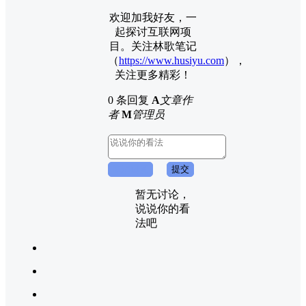
欢迎加我好友，一
起探讨互联网项
目。关注林歌笔记
（
https://www.husiyu.com
），
关注更多精彩！
0 条回复
A
文章作
者
M
管理员
取消回复
提交
暂无讨论，
说说你的看
法吧