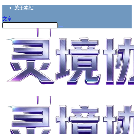
关于本站
文章