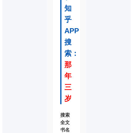
知
乎
APP
搜
索：
那
年
三
岁
搜索
全文
书名