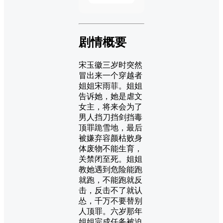
剧情概要
宋玉徽三岁时突然
冒出来一个穿越者
姐姐宋雨菲。姐姐
告诉她，她是虐文
女主，将来会为了
男人挡刀挡剑挡毒
顶罪跪雪地，最后
被嫌弃容颜枯败身
体废物不能生育，
关禁闭至死。姐姐
教她遇到危险能跑
就跑，不能跑就反
击，反击不了就认
怂，千万不要替别
人顶罪。六岁那年
姐姐完成任务被迫