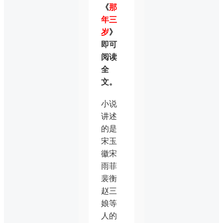
《
那
年三
岁
》
即可
阅读
全
文。
小说
讲述
的是
宋玉
徽宋
雨菲
裴衡
赵三
娘等
人的