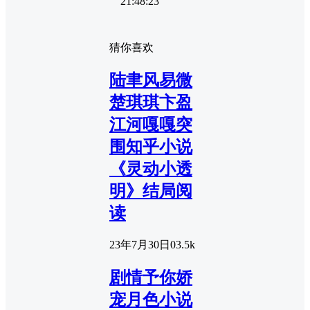
21:48:23
猜你喜欢
陆聿风易微
楚琪琪卞盈
江河嘎嘎突
围知乎小说
《灵动小透
明》结局阅
读
23年7月30日
0
3.5k
剧情予你娇
宠月色小说