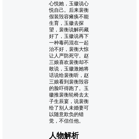
心悦她，玉徽说心
悦自己。后来裴衡
假装毁容瘫痪不能
生育，玉徽去探
望，裴衡说解药藏
好了，玉徽说再下
一种毒药混在一起
治不好，裴衡大惊
让人严防死守。赵
三娘喜欢裴衡却不
敢说，玉徽激她将
话说给裴衡听，赵
三娘看到裴衡毁容
的脸吓得跑了。玉
徽推裴衡轮椅去太
子生辰宴，说裴衡
给了别人未婚妻可
以随意欺负的错
觉，不信任他。
人物解析