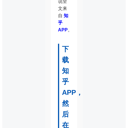
说全
文来
自
知
乎
APP
。
下
载
知
乎
APP，
然
后
在