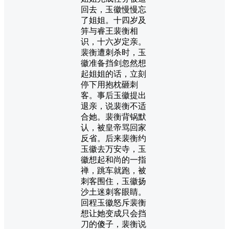
回去，玉徽慢慢忘
了姐姐。十四岁及
笄与睿王裴衡相
识，十六岁定亲。
裴衡遭刺杀时，玉
徽准备挡剑忽然想
起姐姐的话，立刻
停下用抱枕砸刺
客。事后玉徽提出
退亲，说裴衡不适
合她。裴衡背锅默
认，被皇帝骂回家
反省。后来裴衡约
玉徽去万安寺，玉
徽想起和尚的一指
禅，跳车就跑，被
刺客围住，玉徽扬
沙土迷刺客眼睛。
回程玉徽怒斥裴衡
想让她变成只会挡
刀的傻子，裴衡说