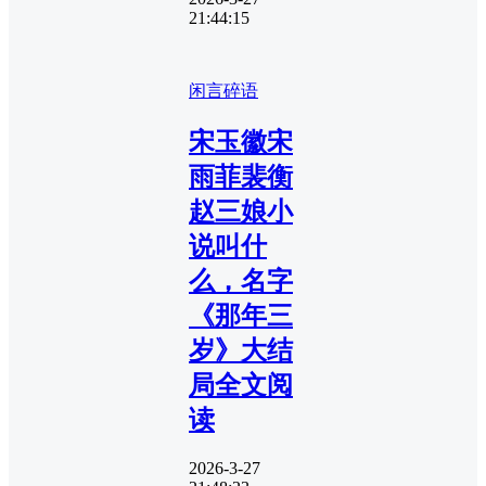
21:44:15
闲言碎语
宋玉徽宋
雨菲裴衡
赵三娘小
说叫什
么，名字
《那年三
岁》大结
局全文阅
读
2026-3-27