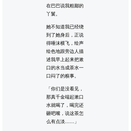
在巴巴说我粗鄙的
丫鬟。
她不知道我已经绕
到了她身后，正说
得唾沫横飞，绘声
绘色地跟旁边人描
述我早上起来把漱
口的水当成茶水一
口闷了的糗事。
「你们是没看见，
那真千金端起漱口
水就喝了，喝完还
砸吧嘴，说这茶怎
么有点淡……」