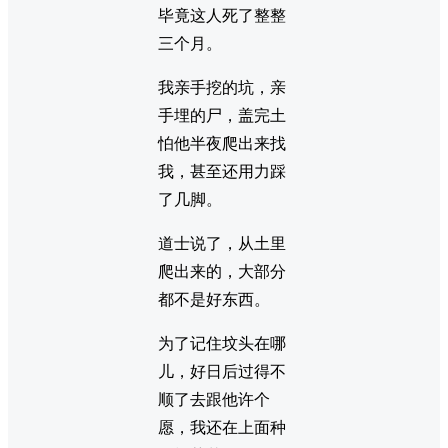
毕竟这人死了整整
三个月。
我亲手挖的坑，亲
手埋的尸，盖完土
怕他半夜爬出来找
我，甚至还用力踩
了几脚。
道士说了，从土里
爬出来的，大部分
都不是好东西。
为了记住坟头在哪
儿，好日后过得不
顺了去跟他许个
愿，我还在上面种