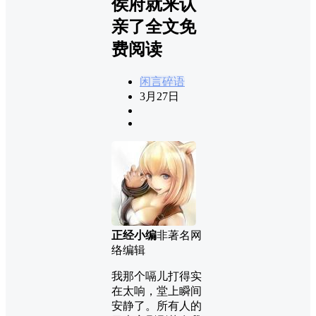
侯府就来认
亲了全文免
费阅读
闲言碎语
3月27日
正经小编
非著名网
络编辑
我那个嗝儿打得实
在太响，堂上瞬间
安静了。所有人的