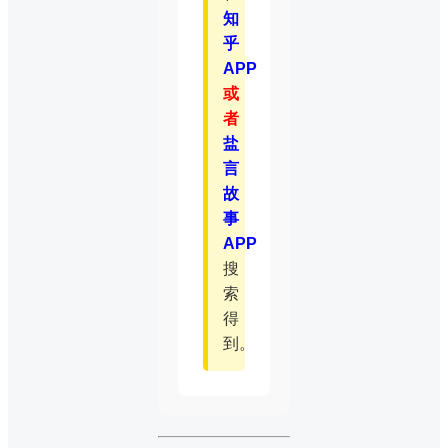
知
乎
APP
或
者
盐
言
故
事
APP
搜
索
得
到。