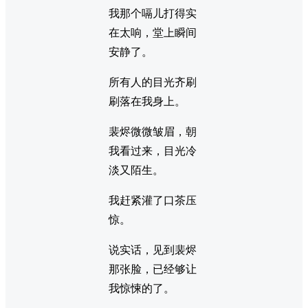
我那个嗝儿打得实
在太响，堂上瞬间
安静了。
所有人的目光齐刷
刷落在我身上。
裴烬微微皱眉，朝
我看过来，目光冷
淡又陌生。
我赶紧灌了口茶压
惊。
说实话，见到裴烬
那张脸，已经够让
我惊悚的了。