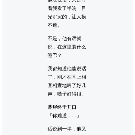
着我看了半晌，目
光沉沉的，让人摸
不透。
不是，他有话就
说，在这里装什么
哑巴？
我都知道他能说话
了，刚才在堂上相
宜相宜地叫了好几
声，嗓子好得很。
裴烬终于开口：
「你难道……」
话说到一半，他又