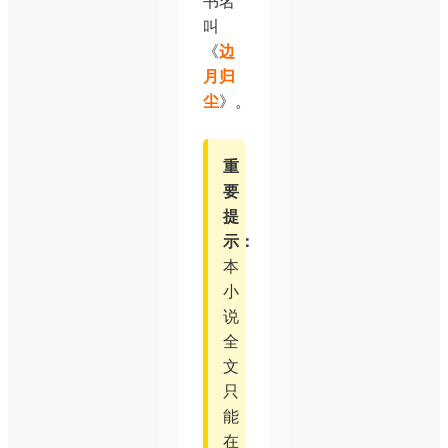
书名
叫
《
边
月归
尘
》。
重
要
提
示：
本
小
说
全
文
只
能
在