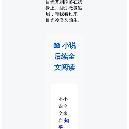
目光齐刷刷落在我
身上。裴烬微微皱
眉，朝我看过来，
目光冷淡又陌生。
📖 小说
后续全
文阅读
本小
说全
文来
自
知
乎