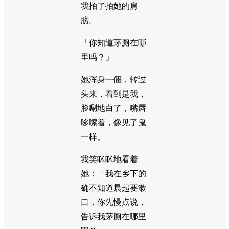
我拍了拍她的肩
膀。
「你知道茅厕在哪
里吗？」
她浑身一僵，转过
头来，看到是我，
脸唰地白了，嘴唇
哆嗦着，像见了鬼
一样。
我笑眯眯地看着
她：「我在乡下的
确不知道晨起要漱
口，你先慢点说，
告诉我茅厕在哪里