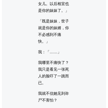
女儿。以后相宜也
是你的妹妹了。」
「既是妹妹，世子
就是你的妹婿，你
不必感到不痛
快。」
我：「……」
我哪里不痛快了？
我只是看见一张死
人的脸吓了一跳而
已。
我就不信她见到诈
尸不害怕？