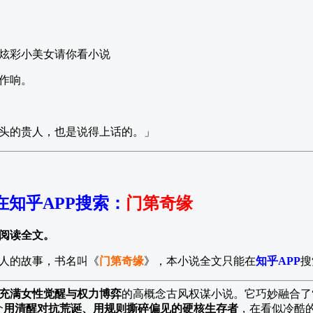
炫彩小美女请你看小说
作响。
头的贵人，也是说得上话的。」
在知乎APP搜索
：
门第奇缘
阅读全文。
人的故事，书名叫《
门第奇缘
》，本小说全文只能在
知乎APP
搜
却充满女性觉醒与权力博弈
的高概念古风权谋小说。它巧妙融合了“
个
用清醒对抗荒诞、用规则撕碎偏见的硬核生存者
，在看似冷酷