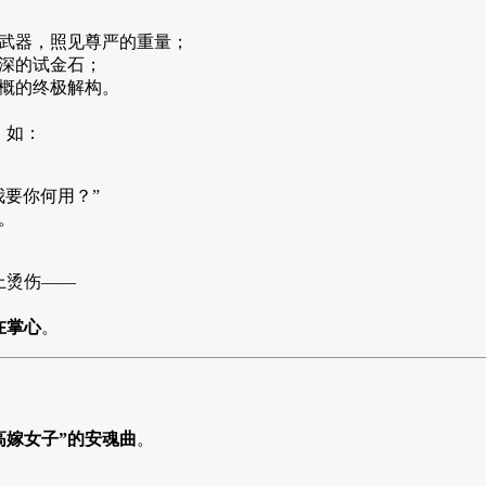
武器，照见尊严的重量；
深的试金石；
概的终极解构。
，如：
我要你何用？”
。
上烫伤——
在掌心
。
高嫁女子”的安魂曲
。