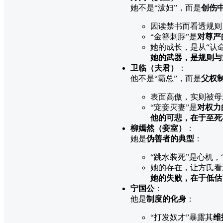
她不是“泼妇”，而是
创伤
因读禁书而看透规则，
“金簪刺脖”是
对尊严
她的成长，是从“认命
她的武器，是规则与
卫临（夫君）
：
他不是“霸总”，而是
父权
表面高傲，实则被母
“宠妾灭妻”是
对权力
他的可悲，在于至死
柳嫣然（妾室）
：
她是
伪善者的典型
：
“跳水装死”是心机，
她的存在，让方氏看
她的失败，在于低估
宁国公
：
他是
制度的化身
：
“打发奴才”暴露其
维