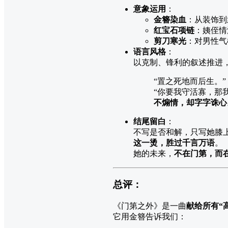
意象运用
：
金簪染血
：从装饰到
红宝石项链
：姨侄情
剪刀寒光
：对男性气
语言风格
：
以克制、锋利的叙述推进
“置之死地而后生。”
“你要我守活寡，那
不煽情，却字字诛心
结尾留白
：
不写是否和解，只写她膝
这一烫，胜过千言万语
。
她的未来，
不在门第，而
总评：
《门第之外》是一曲
献给所有“
它用金簪告诉我们：