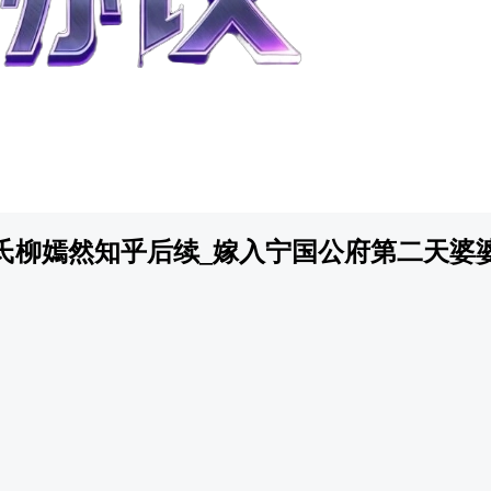
氏柳嫣然知乎后续_嫁入宁国公府第二天婆