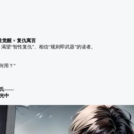
性觉醒 × 复仇寓言
、渴望“智性复仇”、相信“规则即武器”的读者。
何用？”
方氏——
光中