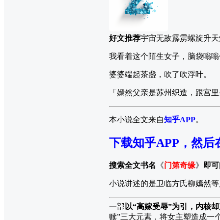
好文推荐
宇宙无敌霹雳螺旋升天
我看着这个陌生女子，脑袋嗡嗡
婆婆端起茶盏，吹了吹浮叶。
「嫣然父亲是苏州织造，跟宫里
本小说全文来自
知乎APP
。
下载知乎APP，然后
搜索全文书名
《
门第奇缘
》
即可
小说讲述的是卫临方氏柳嫣然等
一部
以“高嫁受辱”为引，内核
赎”三大元素，将女主塑造成一