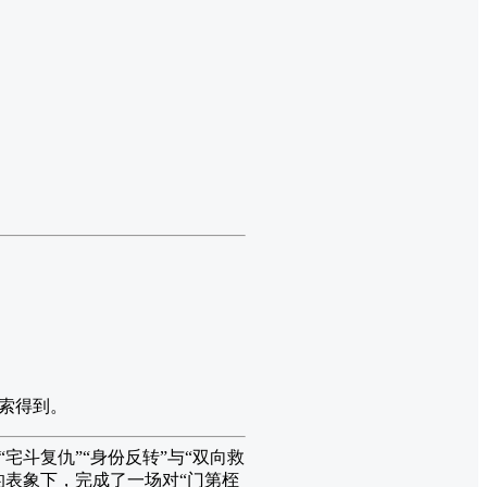
索得到。
宅斗复仇”“身份反转”与“双向救
的表象下，完成了一场对“门第桎