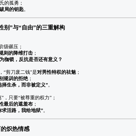
氏的孤勇；
破局的钥匙
。
性别”与“自由”的三重解构
是阶级碾压；
规则的降维打击
；
为枷锁，反抗是否还有意义？
，“剪刀废二钱”是
对男性特权的祛魅
；
别规训的拒绝
；
选择生杀，而非被定义”
。
”，只要“被尊重的权力”；
性最后的遮羞布
；
你求活路，我给地狱”
。
下的炽热情感