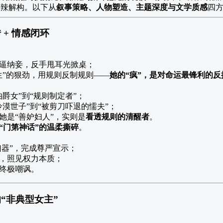
辛辣解构。以下从
叙事策略、人物塑造、主题深度与文学质感
四
+ 情感闭环
逼纳妾，反手甩耳光掀桌；
生”的狠劲，用规则反制规则——
她的“疯”，是对命运最锋利的反
伯爵女”到“规则制定者”；
冷漠世子”到“被剪刀吓退的懦夫”；
她是“善妒妇人”，实则是
看透规则的清醒者
。
“门第神话”的温柔撕碎
。
凶器”，完成尊严宣示；
，照见权力本质；
终极嘲讽。
“非典型女主”