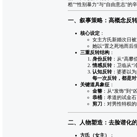
梏”“性别暴力”与“自由意志”的
一、叙事策略：高概念反转 
核心设定
：
女主方氏新婚次日被
她以“置之死地而后
三重反转结构
：
身份反转
：从“高攀
情感反转
：卫临从“
认知反转
：婆婆以为
每一次反转，都是对
关键道具象征
：
金簪
：从“发饰”到“
恭桶
：孝道的试金石
剪刀
：对男性特权的
二、人物塑造：去脸谱化的
方氏（女主）
：