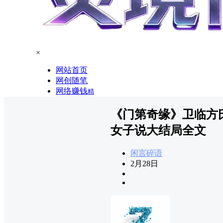
×
网站首页
网创随笔
网络赚钱
精
《门第奇缘》卫临方
女子说大结局全文
闲言碎语
2月28日