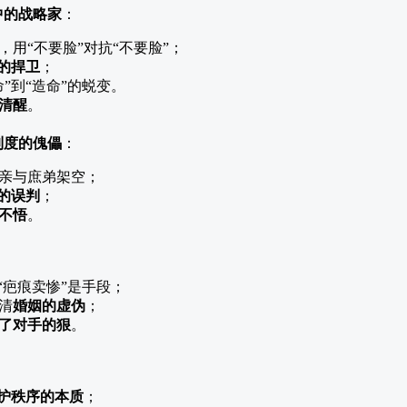
中的战略家
：
用“不要脸”对抗“不要脸”；
的捍卫
；
”到“造命”的蜕变。
清醒
。
制度的傀儡
：
亲与庶弟架空；
的误判
；
不悟
。
“疤痕卖惨”是手段；
清
婚姻的虚伪
；
了对手的狠
。
护秩序的本质
；