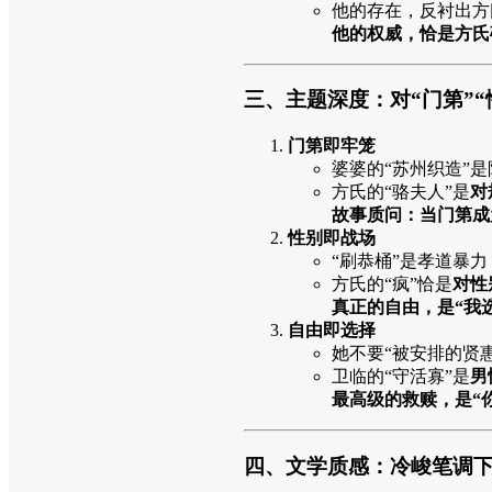
他的存在，反衬出方
他的权威，恰是方氏
三、主题深度：对“门第”“
门第即牢笼
婆婆的“苏州织造”
方氏的“骆夫人”是
对
故事质问：当门第成
性别即战场
“刷恭桶”是孝道暴力
方氏的“疯”恰是
对性
真正的自由，是“我
自由即选择
她不要“被安排的贤惠
卫临的“守活寡”是
男
最高级的救赎，是“
四、文学质感：冷峻笔调