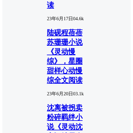
读
23年6月17日
0
4.6k
陆砚程蓓蓓
苏珊珊小说
《灵动慢
综》，星圈
甜样心动慢
综全文阅读
23年6月20日
0
3.1k
沈离被拐卖
粉碎羁绊小
说《灵动沈