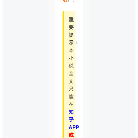
重
要
提
示：
本
小
说
全
文
只
能
在
知
乎
APP
或