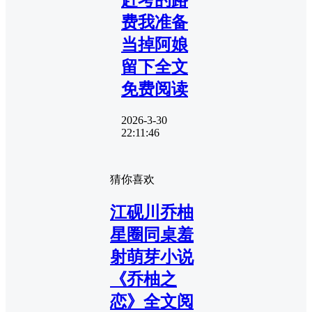
赶考的路
费我准备
当掉阿娘
留下全文
免费阅读
2026-3-30
22:11:46
猜你喜欢
江砚川乔柚
星圈同桌羞
射萌芽小说
《乔柚之
恋》全文阅