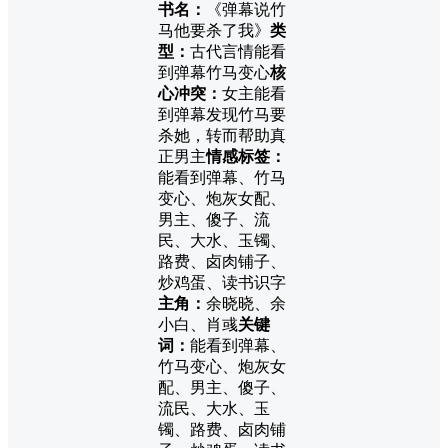
书名：
《弹幕说竹
马他要杀了我》
类
型：
古代言情能看
到弹幕竹马变心
核
心冲突：
女主能看
到弹幕发现竹马要
杀她，转而帮助真
正男主
情感标签：
能看到弹幕、竹马
变心、炮灰女配、
男主、傻子、流
民、大水、玉镯、
路费、卤肉铺子、
炒鸡蛋、读书识字
主角：
余晓晓、余
小白、肖彧
关键
词：
能看到弹幕、
竹马变心、炮灰女
配、男主、傻子、
流民、大水、玉
镯、路费、卤肉铺