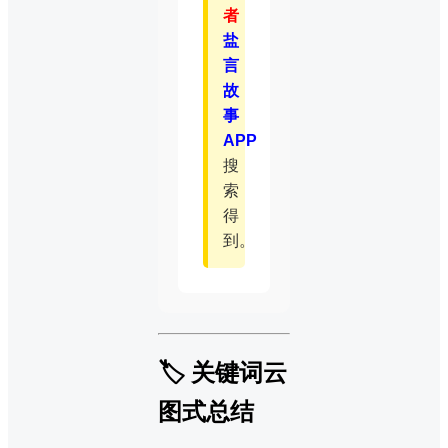
者
盐
言
故
事
APP
搜
索
得
到。
🏷️ 关键词云
图式总结