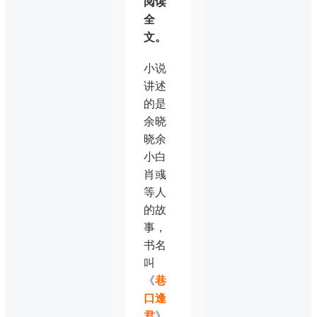
阅读
全
文。
小说
讲述
的是
余晓
晓余
小白
肖彧
等人
的故
事，
书名
叫
《
巷
口逢
君
》。