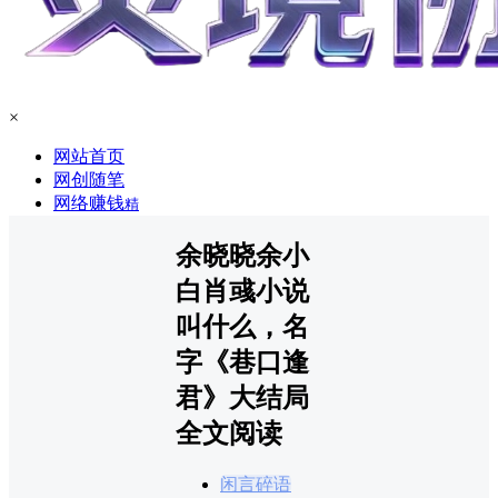
×
网站首页
网创随笔
网络赚钱
精
余晓晓余小
白肖彧小说
叫什么，名
字《巷口逢
君》大结局
全文阅读
闲言碎语