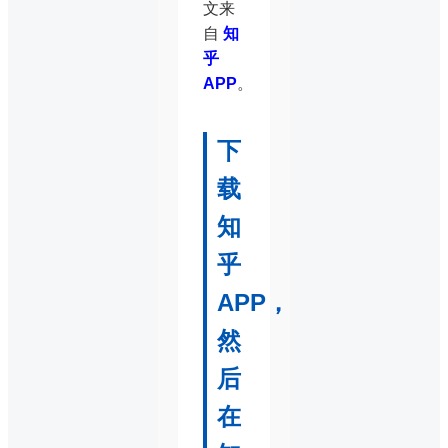
文来
自
知
乎
APP
。
下
载
知
乎
APP，
然
后
在