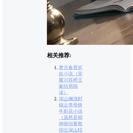
相关推荐:
梦月春景折
欢小说（宋
耀川苏橙王
蘅结局阅
读）
深山搁浅时
锦云李母铁
牛彩花小说
（虽然是精
神病但要救
你出深山结