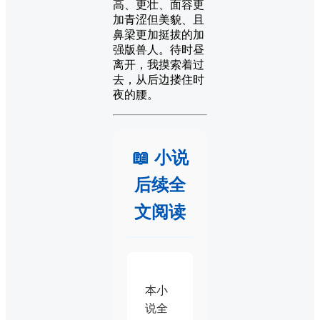
高、更壮、面容更
加青涩但美貌、且
鼻梁更加挺拔的加
强版兽人。待时昼
离开，我摸索着过
去，从后边搂住时
夜的腰。
📖 小说
后续全
文阅读
本小
说全