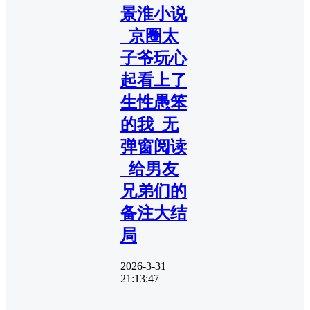
景淮小说
_京圈太
子爷玩心
起看上了
生性愚笨
的我_无
弹窗阅读
_给男友
兄弟们的
备注大结
局
2026-3-31
21:13:47