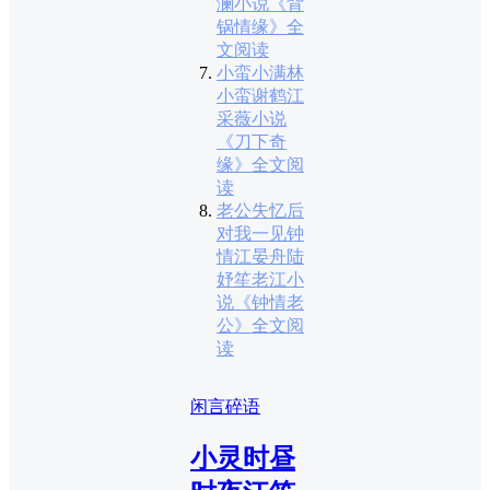
澜小说《背
锅情缘》全
文阅读
小蛮小满林
小蛮谢鹤江
采薇小说
《刀下奇
缘》全文阅
读
老公失忆后
对我一见钟
情江晏舟陆
妤笙老江小
说《钟情老
公》全文阅
读
闲言碎语
小灵时昼