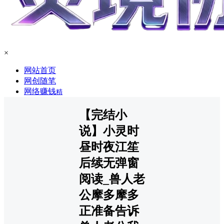
×
网站首页
网创随笔
网络赚钱
精
【完结小
说】小灵时
昼时夜江笙
后续无弹窗
阅读_兽人老
公摩多摩多
正准备告诉