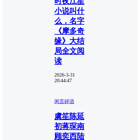
时夜江笙
小说叫什
么，名字
《摩多奇
缘》大结
局全文阅
读
2026-3-31
20:44:47
闲言碎语
虞笙陈延
初蒋琛南
顾奕西陆