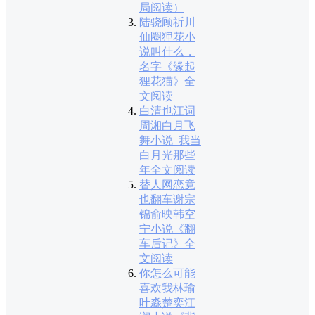
局阅读）
陆骁顾祈川
仙圈狸花小
说叫什么，
名字《缘起
狸花猫》全
文阅读
白清也江词
周湘白月飞
舞小说_我当
白月光那些
年全文阅读
替人网恋竟
也翻车谢宗
锦俞映韩空
宁小说《翻
车后记》全
文阅读
你怎么可能
喜欢我林瑜
叶淼楚奕江