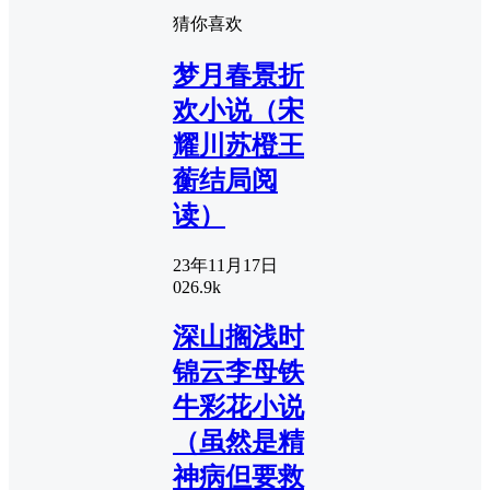
猜你喜欢
梦月春景折
欢小说（宋
耀川苏橙王
蘅结局阅
读）
23年11月17日
0
26.9k
深山搁浅时
锦云李母铁
牛彩花小说
（虽然是精
神病但要救