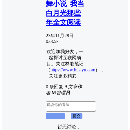
舞小说_我当
白月光那些
年全文阅读
23年11月28日
0
33.5k
欢迎加我好友，一
起探讨互联网项
目。关注林歌笔记
（
https://www.husiyu.com
），
关注更多精彩！
0 条回复
A
文章作
者
M
管理员
取消回复
提交
暂无讨论，