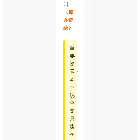
叫
《
摩
多奇
缘
》。
重
要
提
示：
本
小
说
全
文
只
能
在