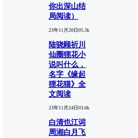
你出深山结
局阅读）
23年11月20日
0
5.3k
陆骁顾祈川
仙圈狸花小
说叫什么，
名字《缘起
狸花猫》全
文阅读
23年11月24日
0
3.6k
白清也江词
周湘白月飞