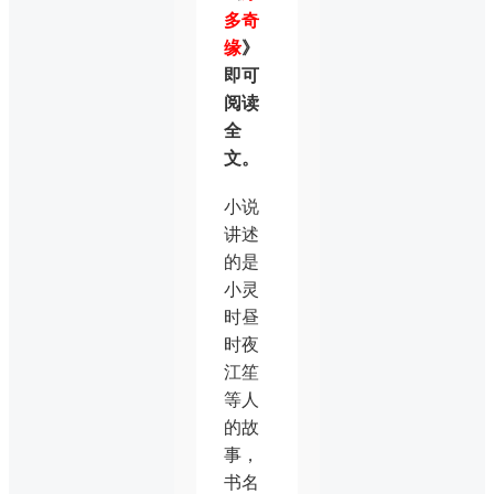
多奇
缘
》
即可
阅读
全
文。
小说
讲述
的是
小灵
时昼
时夜
江笙
等人
的故
事，
书名