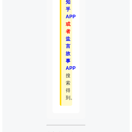
知
乎
APP
或
者
盐
言
故
事
APP
搜
索
得
到。