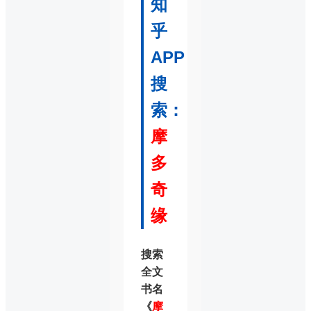
知
乎
APP
搜
索：
摩
多
奇
缘
搜索
全文
书名
《
摩