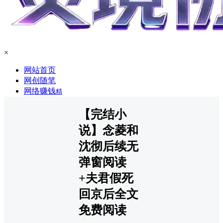
×
网站首页
网创随笔
网络赚钱
精
【完结小
说】念菱和
沈彻后续无
弹窗阅读
+夫君假死
回京后全文
免费阅读