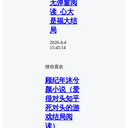
无弹窗阅
读_心大
是福大结
局
2026-4-4
15:45:14
猜你喜欢
顾纪年沐兮
颜小说（爱
很对头知乎
死对头的游
戏结局阅
读）