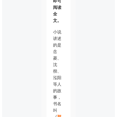
即可
阅读
全
文。
小说
讲述
的是
念
菱、
沈
彻、
泓阳
等人
的故
事，
书名
叫
《
那