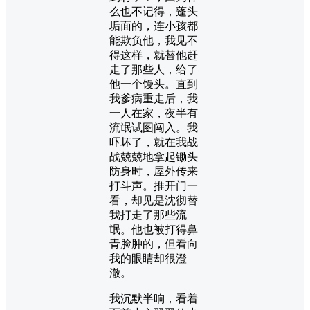
么也不记得，蓬头
垢面的，连小孩都
能欺负他，我见不
得这样，就替他赶
走了那些人，给了
他一个馒头。直到
我爹病重走后，我
一人在家，夜半有
流氓试图闯入。我
吓坏了，就在我战
战兢兢地拿起锄头
防身时，屋外传来
打斗声。推开门一
看，却见是沈彻替
我打走了那些流
氓。他也被打得鼻
青脸肿的，但看向
我的眼睛却很澄
澈。
我沉默半晌，看着