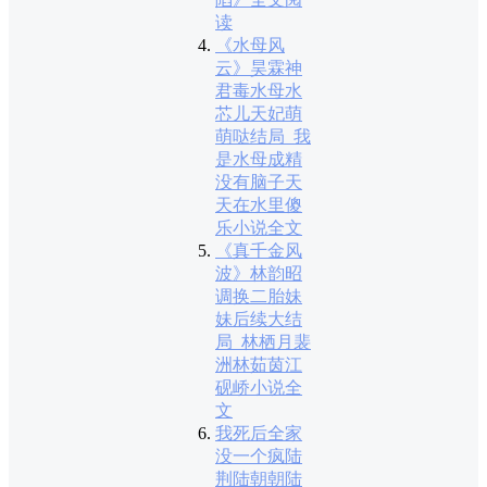
读
《水母风
云》昊霖神
君毒水母水
芯儿天妃萌
萌哒结局_我
是水母成精
没有脑子天
天在水里傻
乐小说全文
《真千金风
波》林韵昭
调换二胎妹
妹后续大结
局_林栖月裴
洲林茹茵江
砚峤小说全
文
我死后全家
没一个疯陆
荆陆朝朝陆