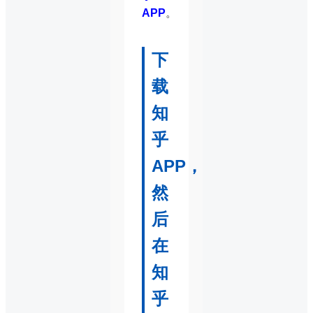
APP
。
下
载
知
乎
APP，
然
后
在
知
乎