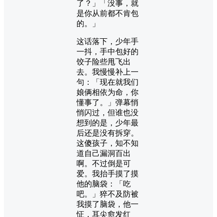
了？」「没事，就
是你从前都不肯包
的。」
这话落下，少年手
一抖，手中包好的
饺子险些甩飞出
去。我慢慢补上一
句：「现在就我们
娘俩相依为命，你
懂事了。」弹幕悄
悄闪过，但谁也没
想到的是，少年最
后还是没有拆穿。
这傻孩子，知不知
道自己漏洞百出
啊。不过倒是可
爱。我抬手摸了摸
他的脑袋：「吃
吧。」猝不及防被
我摸了脑袋，他一
怔，耳尖愈发红