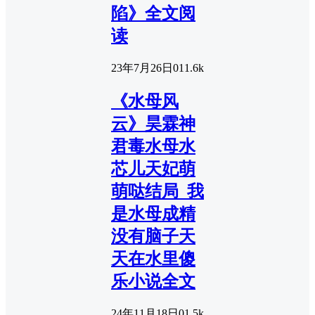
陷》全文阅
读
23年7月26日
0
11.6k
《水母风
云》昊霖神
君毒水母水
芯儿天妃萌
萌哒结局_我
是水母成精
没有脑子天
天在水里傻
乐小说全文
24年11月18日
0
1.5k