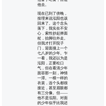
他去。
现在已到了傍晚，
按理来说泓阳也该
回来了。这个念头
落下，我实在不安
心，索性抄起擀面
杖，抬脚往外走。
但我才打开院子
门，迎面撞上一个
七八岁的少年。乍
一看，我还以为是
泓阳，正要松口
气，但在看清少年
面容那一刻，神情
一滞。一模一样的
衣裳，连个头都很
接近，甚至眉眼都
有三分像。但——
他不是泓阳。对面
的少年似乎比我还