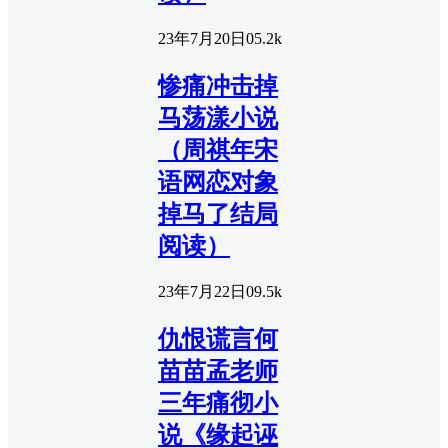
23年7月20日
0
5.2k
惨痛冲击掉
马荡漾小说
（周祺年宋
语网恋对象
掉马了结局
阅读）
23年7月22日
0
9.5k
仇恨谎言何
苗苗孟老师
三年痛彻小
说《缘起诬