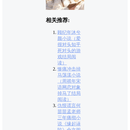
相关推荐:
顾纪年沐兮
颜小说（爱
很对头知乎
死对头的游
戏结局阅
读）
惨痛冲击掉
马荡漾小说
（周祺年宋
语网恋对象
掉马了结局
阅读）
仇恨谎言何
苗苗孟老师
三年痛彻小
说《缘起诬
陷》全文阅