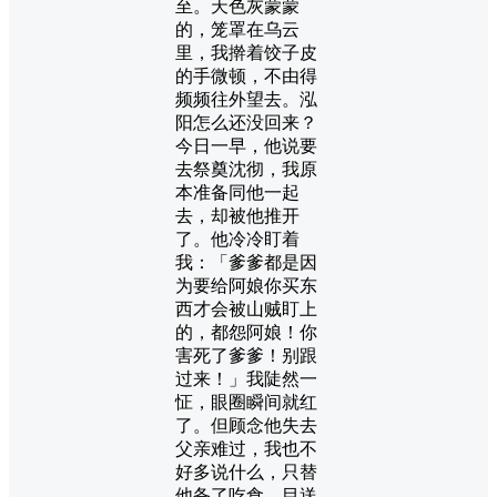
至。天色灰蒙蒙
的，笼罩在乌云
里，我擀着饺子皮
的手微顿，不由得
频频往外望去。泓
阳怎么还没回来？
今日一早，他说要
去祭奠沈彻，我原
本准备同他一起
去，却被他推开
了。他冷冷盯着
我：「爹爹都是因
为要给阿娘你买东
西才会被山贼盯上
的，都怨阿娘！你
害死了爹爹！别跟
过来！」我陡然一
怔，眼圈瞬间就红
了。但顾念他失去
父亲难过，我也不
好多说什么，只替
他备了吃食，目送