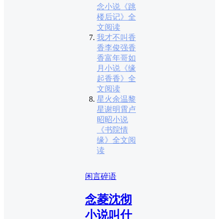
念小说《跳
楼后记》全
文阅读
我才不叫香
香李俊强香
香富年哥如
月小说《缘
起香香》全
文阅读
星火余温黎
星谢明霄卢
昭昭小说
《书院情
缘》全文阅
读
闲言碎语
念菱沈彻
小说叫什