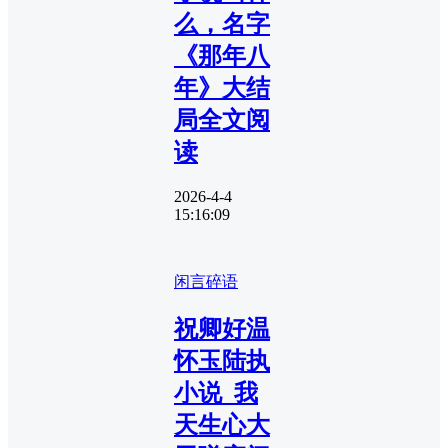
么，名字
《那年八
年》大结
局全文阅
读
2026-4-4
15:16:09
闲言碎语
祝卿好温
怀玉陆执
小说_我
天生心大