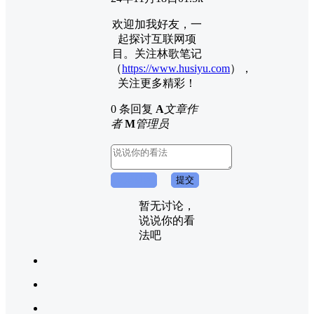
欢迎加我好友，一
起探讨互联网项
目。关注林歌笔记
（
https://www.husiyu.com
），
关注更多精彩！
0 条回复
A
文章作
者
M
管理员
取消回复
提交
暂无讨论，
说说你的看
法吧