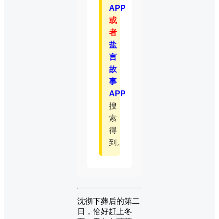
APP
或
者
盐
言
故
事
APP
搜
索
得
到。
沈彻下葬后的第二
日，恰好赶上冬