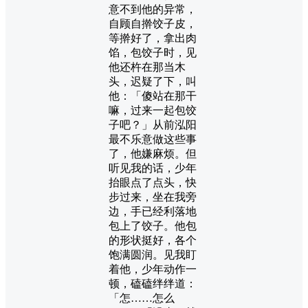
意不到他的异常，
自顾自擀饺子皮，
等擀好了，拿出肉
馅，包饺子时，见
他还杵在那当木
头，迟疑了下，叫
他：「傻站在那干
嘛，过来一起包饺
子吧？」从前泓阳
最不乐意做这些事
了，他嫌麻烦。但
听见我的话，少年
抬眼点了点头，快
步过来，坐在我旁
边，手已经利落地
包上了饺子。他包
的形状挺好，各个
饱满圆润。见我盯
着他，少年动作一
顿，磕磕绊绊道：
「怎……怎么