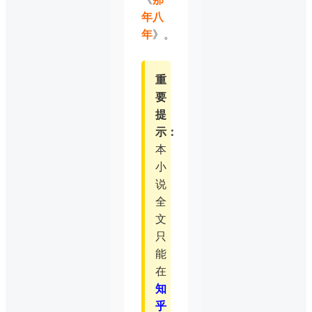
年八
年
》。
重
要
提
示：
本
小
说
全
文
只
能
在
知
乎