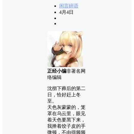
闲言碎语
4月4日
正经小编
非著名网
络编辑
沈彻下葬后的第二
日，恰好赶上冬
至。
天色灰蒙蒙的，笼
罩在乌云里，眼见
着天色要黑下来，
我擀着饺子皮的手
微顿，不由得频频