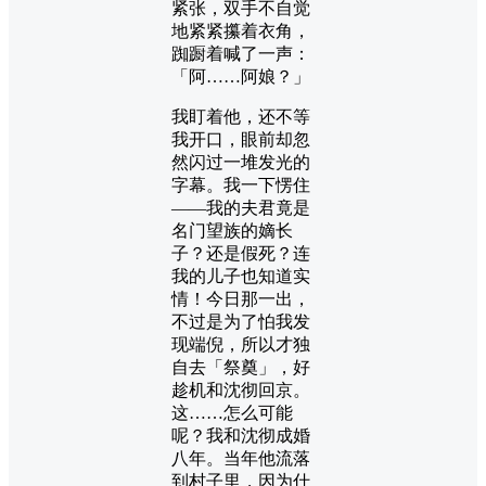
紧张，双手不自觉
地紧紧攥着衣角，
踟蹰着喊了一声：
「阿……阿娘？」
我盯着他，还不等
我开口，眼前却忽
然闪过一堆发光的
字幕。我一下愣住
——我的夫君竟是
名门望族的嫡长
子？还是假死？连
我的儿子也知道实
情！今日那一出，
不过是为了怕我发
现端倪，所以才独
自去「祭奠」，好
趁机和沈彻回京。
这……怎么可能
呢？我和沈彻成婚
八年。当年他流落
到村子里，因为什