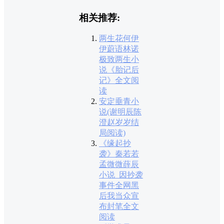
相关推荐:
两生花何伊
伊蔚语林诺
极致两生小
说《胎记后
记》全文阅
读
安定垂青小
说(谢明辰陈
澄赵岁岁结
局阅读)
《缘起抄
袭》秦若若
孟微微薛辰
小说_因抄袭
事件全网黑
后我当众宣
布封笔全文
阅读