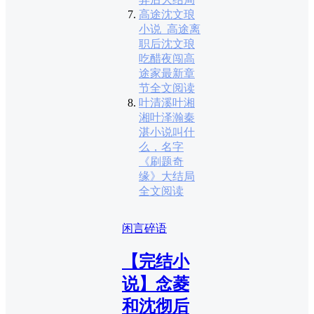
高途沈文琅
小说_高途离
职后沈文琅
吃醋夜闯高
途家最新章
节全文阅读
叶清溪叶湘
湘叶泽瀚秦
湛小说叫什
么，名字
《刷题奇
缘》大结局
全文阅读
闲言碎语
【完结小
说】念菱
和沈彻后