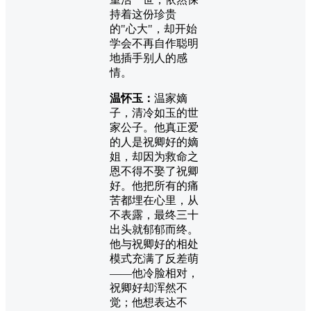
持着这份珍贵
的"心大"，却开始
学会不再自作聪明
地插手别人的感
情。
温怀玉：
温家嫡
子，清冷如玉的世
家公子。他真正爱
的人是祝卿好的嫡
姐，却因为救命之
恩不得不娶了祝卿
好。他把所有的痛
苦都埋在心里，从
不表露，最终三十
出头就郁郁而终。
他与祝卿好的相处
模式充满了反差萌
——他冷脸相对，
祝卿好却浑然不
觉；他想表达不