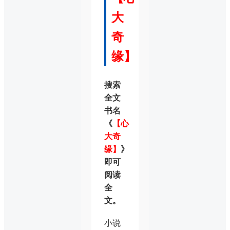
大
奇
缘】
搜索
全文
书名
《
【心
大奇
缘】
》
即可
阅读
全
文。
小说