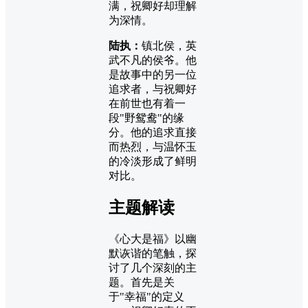
满，祝卿好却理解
为深情。
陆执：
镇北侯，英
武不凡的侯爷。他
是故事中的另一位
追求者，与祝卿好
在前世也有着一
段"野鸳鸯"的缘
分。他的追求直接
而热烈，与温怀玉
的冷淡形成了鲜明
对比。
主题解读
《心大是福》以幽
默诙谐的笔触，探
讨了几个深刻的主
题。首先是关
于"幸福"的定义