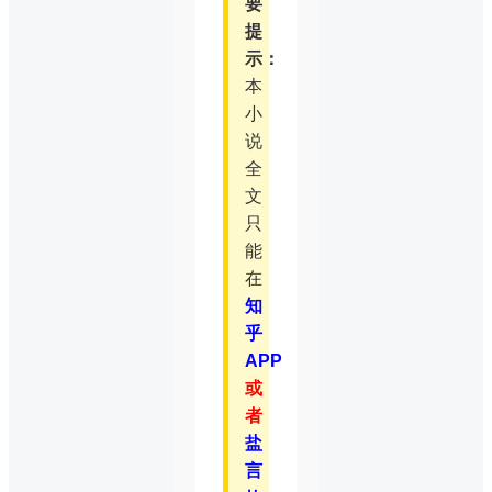
要
提
示：
本
小
说
全
文
只
能
在
知
乎
APP
或
者
盐
言