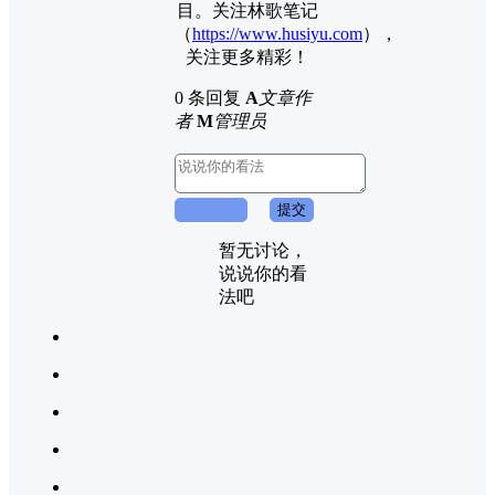
目。关注林歌笔记
（
https://www.husiyu.com
），
关注更多精彩！
0 条回复
A
文章作
者
M
管理员
取消回复
提交
暂无讨论，
说说你的看
法吧