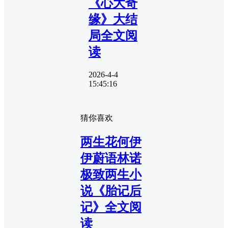
《心大奇
缘》大结
局全文阅
读
2026-4-4
15:45:16
猜你喜欢
两生花何伊
伊蔚语林诺
极致两生小
说《胎记后
记》全文阅
读