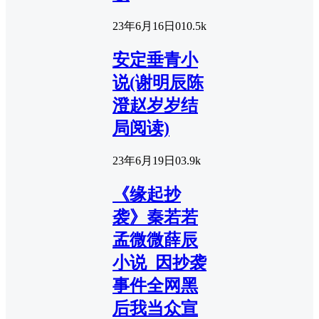
23年6月16日
0
10.5k
安定垂青小
说(谢明辰陈
澄赵岁岁结
局阅读)
23年6月19日
0
3.9k
《缘起抄
袭》秦若若
孟微微薛辰
小说_因抄袭
事件全网黑
后我当众宣