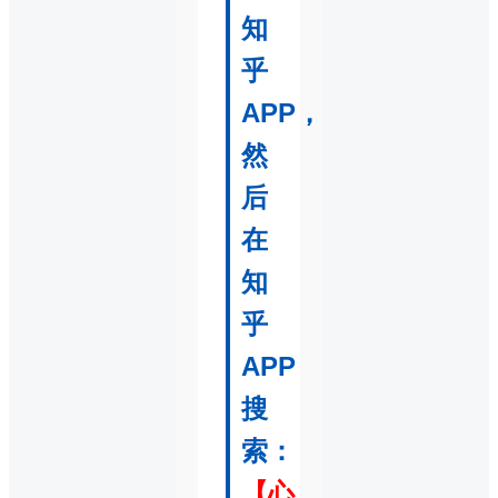
知
乎
APP，
然
后
在
知
乎
APP
搜
索：
【心