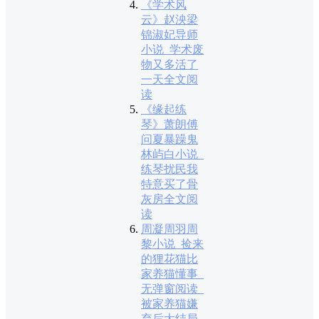
《学术风
云》赵泱梁
锦淑妃导师
小说_学术废
物又多活了
一天全文阅
读
《缘起练
琴》萧朗傅
问夏暴躁鬼
林屿白小说_
练琴扰民我
特意买了骨
灰房全文阅
读
周凝周羽周
黎小说_捡来
的狸花猫比
家养猫懂事_
无弹窗阅读_
被家养猫嫌
弃后大结局