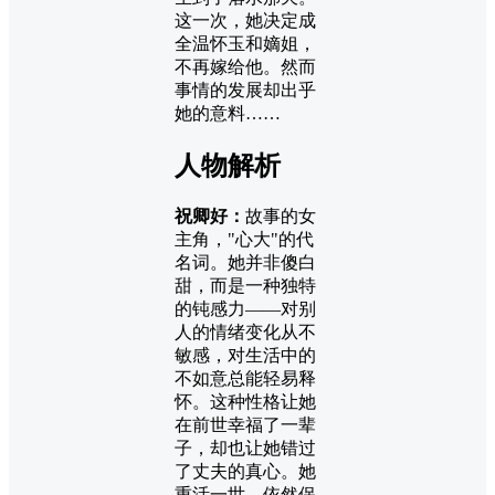
这一次，她决定成
全温怀玉和嫡姐，
不再嫁给他。然而
事情的发展却出乎
她的意料……
人物解析
祝卿好：
故事的女
主角，"心大"的代
名词。她并非傻白
甜，而是一种独特
的钝感力——对别
人的情绪变化从不
敏感，对生活中的
不如意总能轻易释
怀。这种性格让她
在前世幸福了一辈
子，却也让她错过
了丈夫的真心。她
重活一世，依然保