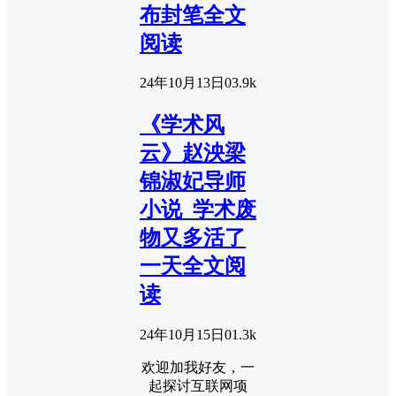
布封笔全文
阅读
24年10月13日
0
3.9k
《学术风
云》赵泱梁
锦淑妃导师
小说_学术废
物又多活了
一天全文阅
读
24年10月15日
0
1.3k
欢迎加我好友，一
起探讨互联网项