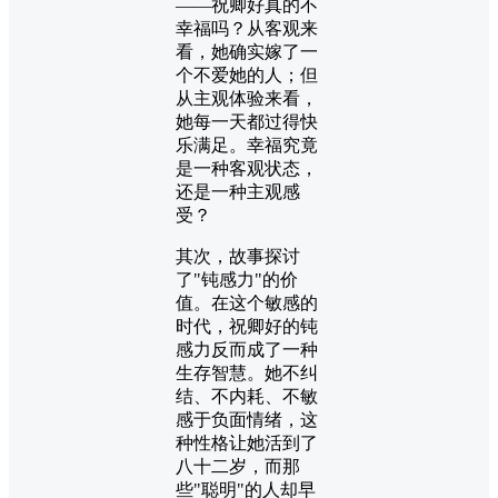
——祝卿好真的不
幸福吗？从客观来
看，她确实嫁了一
个不爱她的人；但
从主观体验来看，
她每一天都过得快
乐满足。幸福究竟
是一种客观状态，
还是一种主观感
受？
其次，故事探讨
了"钝感力"的价
值。在这个敏感的
时代，祝卿好的钝
感力反而成了一种
生存智慧。她不纠
结、不内耗、不敏
感于负面情绪，这
种性格让她活到了
八十二岁，而那
些"聪明"的人却早