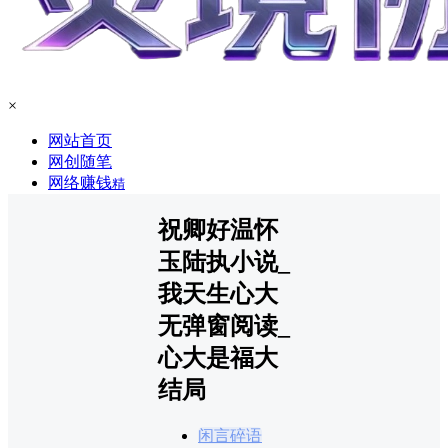
×
网站首页
网创随笔
网络赚钱
精
祝卿好温怀
玉陆执小说_
我天生心大
无弹窗阅读_
心大是福大
结局
闲言碎语