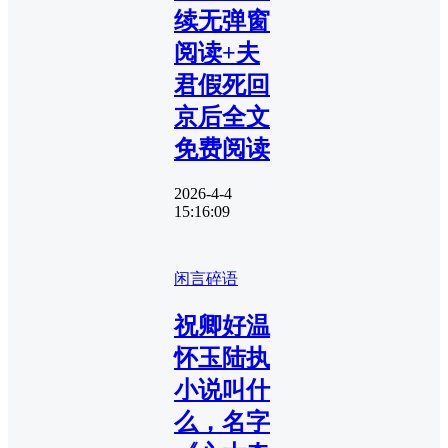
续无弹窗
阅读+夫
君假死回
京后全文
免费阅读
2026-4-4
15:16:09
闲言碎语
祝卿好温
怀玉陆执
小说叫什
么，名字