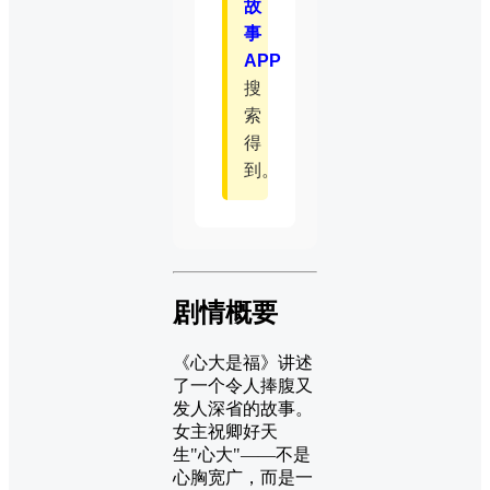
故
事
APP
搜
索
得
到。
剧情概要
《心大是福》讲述
了一个令人捧腹又
发人深省的故事。
女主祝卿好天
生"心大"——不是
心胸宽广，而是一