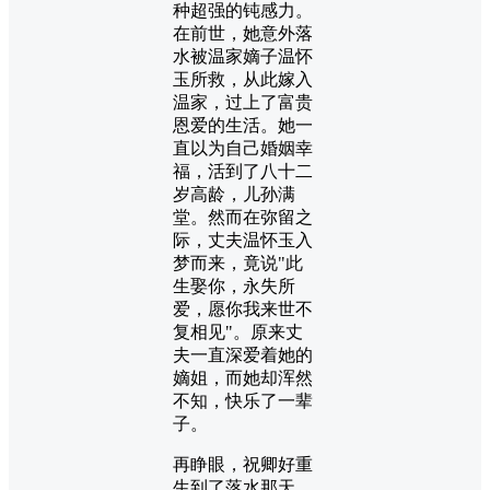
种超强的钝感力。
在前世，她意外落
水被温家嫡子温怀
玉所救，从此嫁入
温家，过上了富贵
恩爱的生活。她一
直以为自己婚姻幸
福，活到了八十二
岁高龄，儿孙满
堂。然而在弥留之
际，丈夫温怀玉入
梦而来，竟说"此
生娶你，永失所
爱，愿你我来世不
复相见"。原来丈
夫一直深爱着她的
嫡姐，而她却浑然
不知，快乐了一辈
子。
再睁眼，祝卿好重
生到了落水那天。