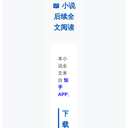
📖 小说
后续全
文阅读
本小
说全
文来
自
知
乎
APP
。
下
载