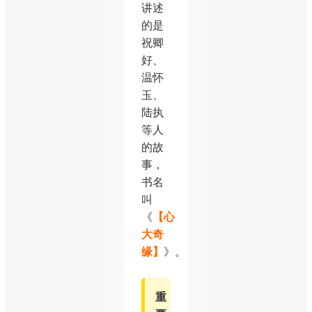
讲述
的是
祝卿
好、
温怀
玉、
陆执
等人
的故
事，
书名
叫
《
【心
大奇
缘】
》。
重