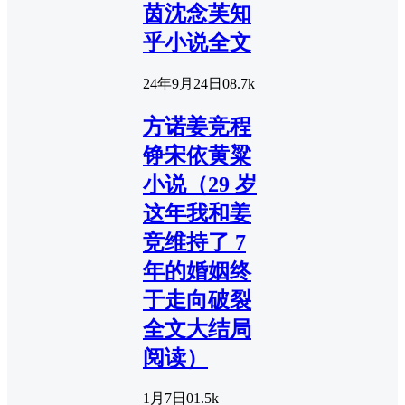
茵沈念芙知
乎小说全文
24年9月24日
0
8.7k
方诺姜竞程
铮宋依黄粱
小说（29 岁
这年我和姜
竞维持了 7
年的婚姻终
于走向破裂
全文大结局
阅读）
1月7日
0
1.5k