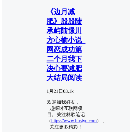
《边月减
肥》殷殷陆
承屿陆憬川
方心榆小说_
网恋成功第
二个月我下
决心要减肥
大结局阅读
1月21日
0
3.1k
欢迎加我好友，一
起探讨互联网项
目。关注林歌笔记
（
https://www.husiyu.com
），
关注更多精彩！