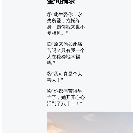
金句摘录
①"此生娶你，永
失所爱，抱憾终
身，愿你我来世不
复相见。"
②"原来他如此痛
苦吗？只有我一个
人在稳稳地幸福
吗？"
③"我可真是个大
善人！"
④"你都痛苦得早
亡了，她开开心心
活到了八十二！"