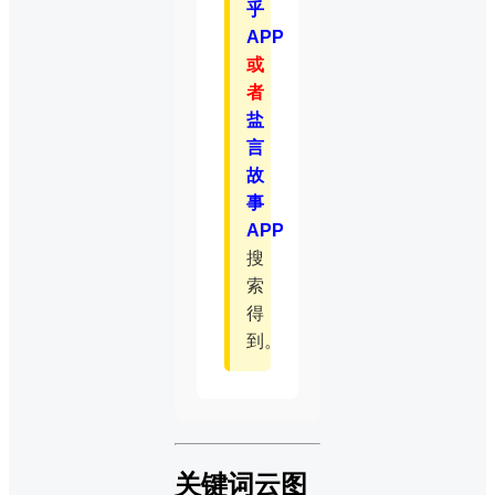
乎
APP
或
者
盐
言
故
事
APP
搜
索
得
到。
关键词云图