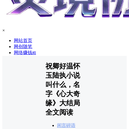
×
网站首页
网创随笔
网络赚钱
精
祝卿好温怀
玉陆执小说
叫什么，名
字《心大奇
缘》大结局
全文阅读
闲言碎语