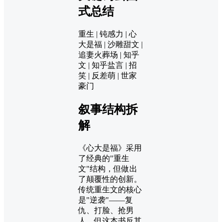
式总结
重生 | 钝感力 | 心
大是福 | 沙雕甜文 |
追妻火葬场 | 知乎
文 | 知乎盐言 | 招
笑 | 反差萌 | 世家
豪门
叙事结构拆
解
《心大是福》采用
了经典的"重生
文"结构，但做出
了颠覆性的创新。
传统重生文的核心
是"逆袭"——复
仇、打脸、抢男
人。但这本书反其