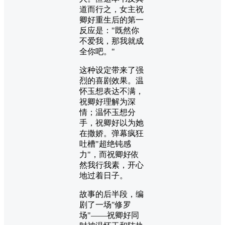
道而行之，女主祝
卿好重生后的第一
反应是："既然你
不爱我，那我就成
全你吧。"
这种设定带来了强
烈的喜剧效果。温
怀玉想表达不满，
祝卿好理解为深
情；温怀玉想分
手，祝卿好以为她
在撒娇。弹幕疯狂
吐槽"超绝钝感
力"，而祝卿好依
然我行我素，开心
地过着日子。
故事的后半段，编
剧了一场"修罗
场"——祝卿好同