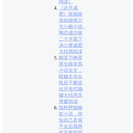
阅读）
《边月减
肥》殷殷陆
承屿陆憬川
方心榆小说_
网恋成功第
二个月我下
决心要减肥
大结局阅读
顾苓万峥景
莲生顾灵凤
小说全文，
联姻丈夫出
轨后干脆提
出开放式婚
姻大结局无
弹窗阅读
陆矜野陆晚
笙小说，得
知自己是假
千金后我再
也不敢跟我