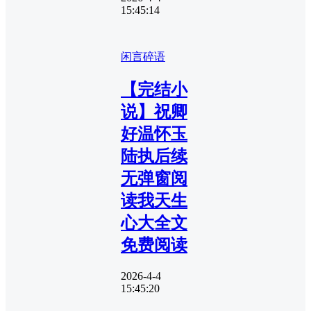
15:45:14
闲言碎语
【完结小
说】祝卿
好温怀玉
陆执后续
无弹窗阅
读我天生
心大全文
免费阅读
2026-4-4
15:45:20