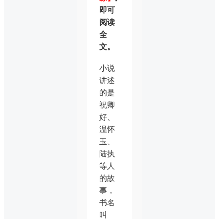
即可
阅读
全
文。
小说
讲述
的是
祝卿
好、
温怀
玉、
陆执
等人
的故
事，
书名
叫