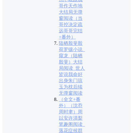
哥作天作地
大结局无弹
窗阅读（当
哥控决定疏
远哥哥完结
+番外）
陆栖殷斐殷
荷罗镶小说_
窥龙（陆栖
殷斐）大结
局阅读_世人
皆说我命好
出身朱门琼
玉为枕后续
无弹窗阅读
（全文+番
外）（沈乔
周时聿）周
以安许清梨
笔趣阁阅读_
落花症候群