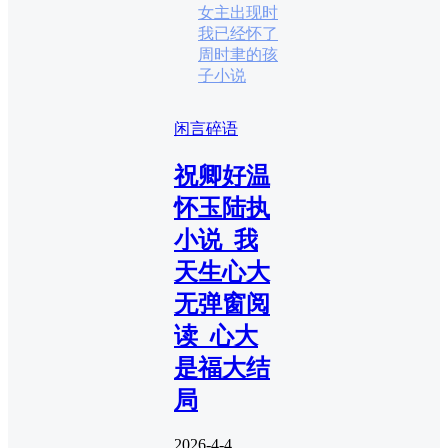
女主出现时
我已经怀了
周时聿的孩
子小说
闲言碎语
祝卿好温
怀玉陆执
小说_我
天生心大
无弹窗阅
读_心大
是福大结
局
2026-4-4