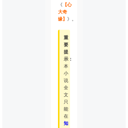
《
【心
大奇
缘】
》。
重
要
提
示：
本
小
说
全
文
只
能
在
知