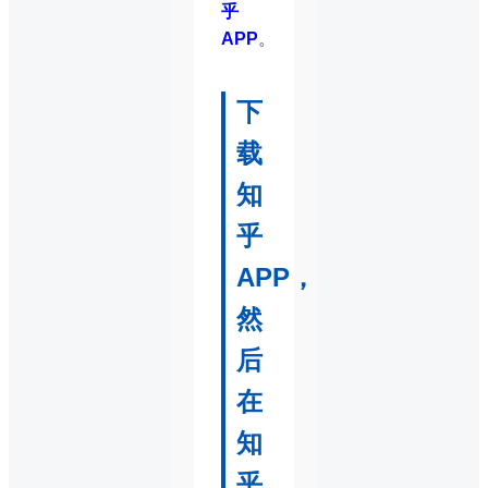
乎
APP
。
下
载
知
乎
APP，
然
后
在
知
乎