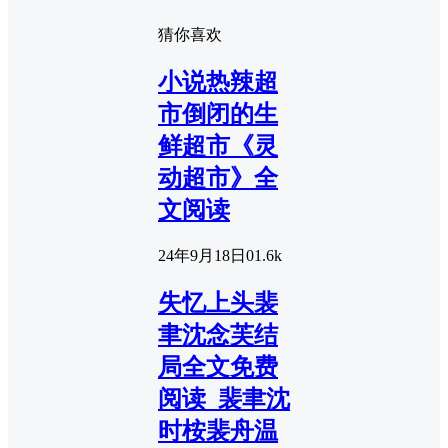
猜你喜欢
小说热辣超
市倒闭的生
鲜超市《灵
动超市》全
文阅读
24年9月18日
0
1.6k
失忆上头裴
聿沈念芙结
局全文免费
阅读_裴聿沈
时桉裴舟温