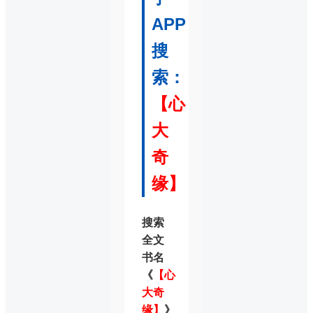
APP
搜
索：
【心
大
奇
缘】
搜索
全文
书名
《
【心
大奇
缘】
》