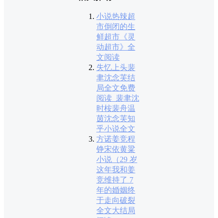
小说热辣超
市倒闭的生
鲜超市《灵
动超市》全
文阅读
失忆上头裴
聿沈念芙结
局全文免费
阅读_裴聿沈
时桉裴舟温
茵沈念芙知
乎小说全文
方诺姜竞程
铮宋依黄粱
小说（29 岁
这年我和姜
竞维持了 7
年的婚姻终
于走向破裂
全文大结局