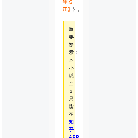
年临
江】
》。
重
要
提
示：
本
小
说
全
文
只
能
在
知
乎
APP