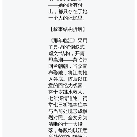
——她的所有付
出，都只存在于她
一个人的记忆里。
【叙事结构拆解】
《那年临江》采用
了典型的"倒叙式
虐文"结构，开篇
即高潮——萧临带
回孟朝朝，当众宣
布娶她，将江意推
入谷底。随后以江
意的回忆为线索，
将十岁跳水救人、
七年深情追逐、祠
堂七日祈福等往事
与当前处境形成惨
烈对照。全文分为
清晰的十一大段
落，每段均以江意
所处的空间转换为