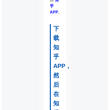
乎
APP
。
下
载
知
乎
APP，
然
后
在
知