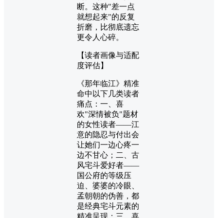
断。这种"差一点
就想起来"的反复
折磨，比彻底遗忘
更令人心碎。
【读者画像与适配
度评估】
《那年临江》精准
命中以下几类读者
痛点：一、喜
欢"深情被负"题材
的女性读者——江
意的隐忍与付出会
让她们一边心疼一
边不甘心；二、古
风宅斗爱好者——
国公府的等级压
迫、婆婆的冷眼、
孟朝朝的伪善，都
是经典宅斗元素的
精准呈现；三、喜