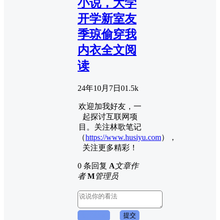
小说，大学
开学新室友
季琼偷穿我
内衣全文阅
读
24年10月7日
0
1.5k
欢迎加我好友，一
起探讨互联网项
目。关注林歌笔记
（
https://www.husiyu.com
），
关注更多精彩！
0 条回复
A
文章作
者
M
管理员
取消回复
提交