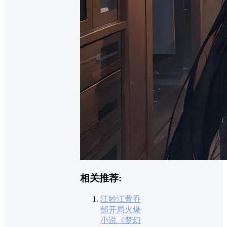
相关推荐:
江妙江萱乔
郁开局火爆
小说《梦幻