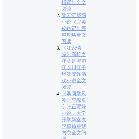
捐肾》全文
阅读
黎云沉舒窈
小说《完美
攻略记》完
整攻略全文
阅读
《江家情
缘》高岭之
花竟是哭包
江以川江子
煜沈安许清
欢小说全文
阅读
《季同学风
波》季琼夏
宁张正贾婷
小说，大学
开学新室友
季琼偷穿我
内衣全文阅