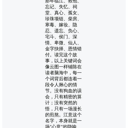
那年临江、救他、
忘记、失忆、祠
堂、真心、孤女、
珍珠项链、柴房、
寒毒、嫁妆、隐
忍、遗忘、负心、
宅斗、侯门、深
情、卑微、仙人、
金字抉择、恩情错
付。读完这个故
事，以上关键词会
像云图一样铺陈在
读者脑海中，每一
个词背后都连着一
段令人揪心的情
节。没有狗血的误
会，只有精密的算
计；没有突然的
悟，只有一场漫长
的煎熬。江意这个
名字，本身就是一
场"心意"的隐喻