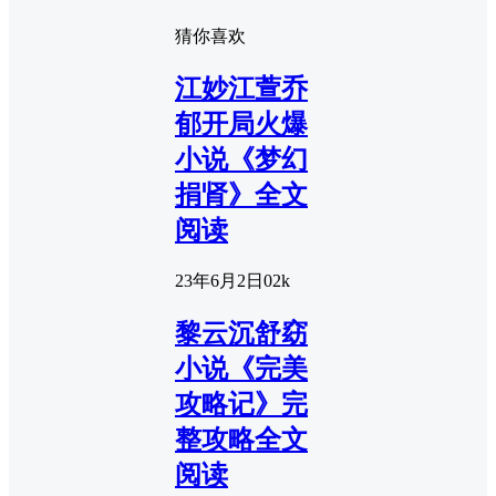
猜你喜欢
江妙江萱乔
郁开局火爆
小说《梦幻
捐肾》全文
阅读
23年6月2日
0
2k
黎云沉舒窈
小说《完美
攻略记》完
整攻略全文
阅读