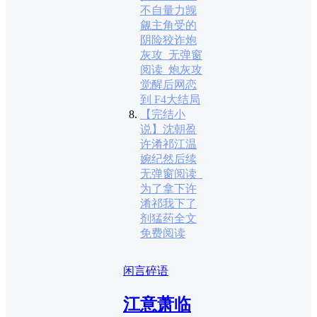
不自量力觊
觎主角受的
阴险狡诈炮
灰攻_无弹窗
阅读_炮灰攻
觉醒后网恋
到 F4大结局
【完结小
说】沈朝盈
许淆祁江温
婉纪然后续
无弹窗阅读_
为了拿下许
淆祁我下了
剂猛药全文
免费阅读
闲言碎语
江意萧临