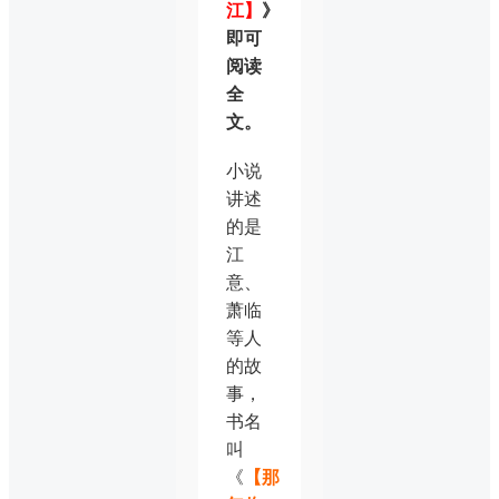
江】
》
即可
阅读
全
文。
小说
讲述
的是
江
意、
萧临
等人
的故
事，
书名
叫
《
【那