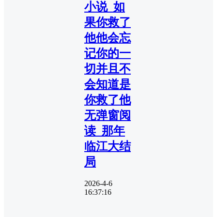
小说_如
果你救了
他他会忘
记你的一
切并且不
会知道是
你救了他
无弹窗阅
读_那年
临江大结
局
2026-4-6
16:37:16