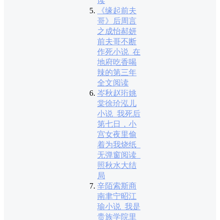
读
《缘起前夫
哥》后周言
之成怡郝妍
前夫哥不断
作死小说_在
地府吃香喝
辣的第三年
全文阅读
岑秋赵珩姚
棠徐玠泓儿
小说_我死后
第七日，小
宫女夜里偷
着为我烧纸_
无弹窗阅读_
照秋水大结
局
辛陌索斯商
南聿宁昭江
瑜小说_我是
贵族学院里