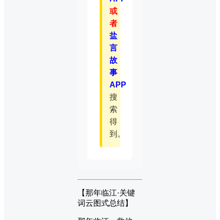
或
者
盐
言
故
事
APP
搜
索
得
到。
【那年临江·关键
词云图式总结】