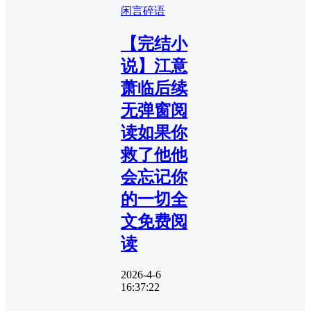
闲言碎语
【完结小
说】江意
萧临后续
无弹窗阅
读如果你
救了他他
会忘记你
的一切全
文免费阅
读
2026-4-6
16:37:22