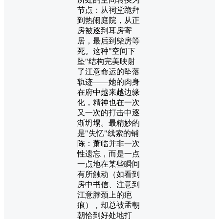
节点：从祠堂跪拜
到热闹庭院，从正
房被逐到耳房寄
居，最后到柴房等
死。这种"空间下
坠"结构完美映射
了江意命运的坠落
轨迹——她的肉身
在府中越来越边缘
化，精神也在一次
又一次的打击中逐
渐坍塌。最精妙的
是"失忆"线索的铺
陈：萧临并非一次
性遗忘，而是一点
一点地在某些瞬间
有所触动（如看到
房中书信、注意到
江意脖颈上的疤
痕），却总被孟朝
朝恰到好处地打