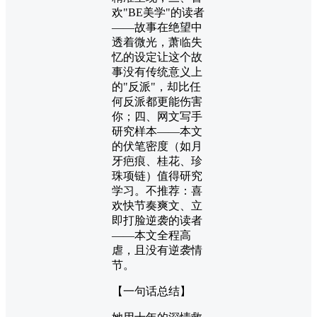
欢"BE美学"的读者
——故事在绝望中
透着微光，萧临失
忆的设定让这个故
事没有传统意义上
的"反派"，却比任
何反派都更能伤害
你；四、网文写手
研究样本——本文
的伏笔密度（如月
牙疤痕、桂花、珍
珠项链）值得研究
学习。不推荐：喜
欢快节奏爽文、立
即打脸逆袭的读者
——本文全程高
虐，且没有逆袭情
节。
【一句话总结】