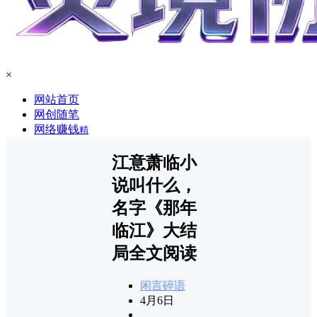
×
网站首页
网创随笔
网络赚钱
精
江意萧临小
说叫什么，
名字《那年
临江》大结
局全文阅读
闲言碎语
4月6日