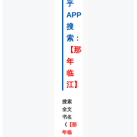
乎
APP
搜
索：
【那
年
临
江】
搜索
全文
书名
《
【那
年临