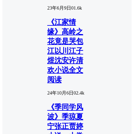
23年6月9日
0
1.6k
《江家情
缘》高岭之
花竟是哭包
江以川江子
煜沈安许清
欢小说全文
阅读
24年10月6日
0
2.4k
《季同学风
波》季琼夏
宁张正贾婷