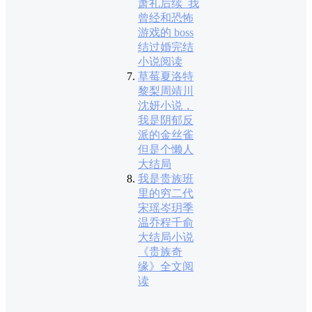
萧礼后续_我
曾经和恐怖
游戏的 boss
结过婚完结
小说阅读
草莓夏洛特
黎梨周靖川
沈妍小说，
我是阴郁反
派的金丝雀
但是个懒人
大结局
我是贵族班
里的穷二代
宋瑶岑玥季
温乔程千俞
大结局小说
《贵族奇
缘》全文阅
读