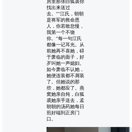
房里那张白狐裘你
找出来送过
去。""江氏，朝朝
是将军的救命恩
人，你若敢怠慢，
我第一个不饶
你。"每一句江氏
都像一记耳光。从
前她再不喜她，碍
于萧临的面子，好
歹叫她一声媳妇。
如今萧临不认她，
她便连装都不屑装
了。但她说的那
些，她都应了。燕
窝她亲自炖，白狐
裘她亲手送去，孟
朝朝的汤药她每日
煎好端到正房门
口。