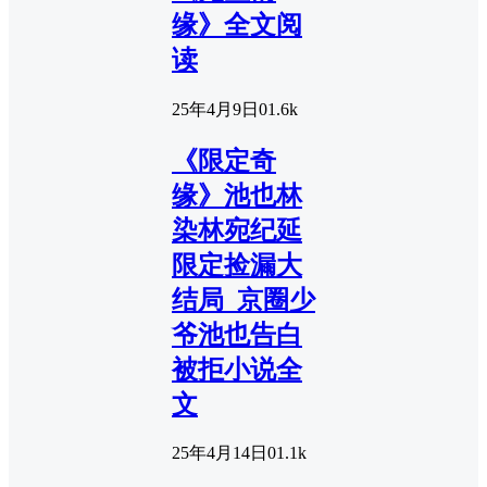
缘》全文阅
读
25年4月9日
0
1.6k
《限定奇
缘》池也林
染林宛纪延
限定捡漏大
结局_京圈少
爷池也告白
被拒小说全
文
25年4月14日
0
1.1k