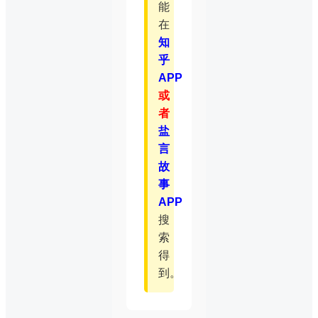
能
在
知
乎
APP
或
者
盐
言
故
事
APP
搜
索
得
到。