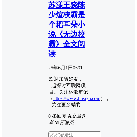
苏漾王骁陈
少煊校霸是
个耙耳朵小
说《无边校
霸》全文阅
读
25年6月1日
0
691
欢迎加我好友，一
起探讨互联网项
目。关注林歌笔记
（
https://www.husiyu.com
），
关注更多精彩！
0 条回复
A
文章作
者
M
管理员