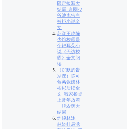
限定捡漏大
结局_京圈少
爷池也告白
被拒小说全
文
苏漾王骁陈
少煊校霸是
个耙耳朵小
说《无边校
霸》全文阅
读
（沉默的告
别课）陈可
蒋离张姨林
彬彬后续全
文_我家餐桌
上常年放着
一瓶农药大
结局
灼煌林沐一
林娆杜辰淞