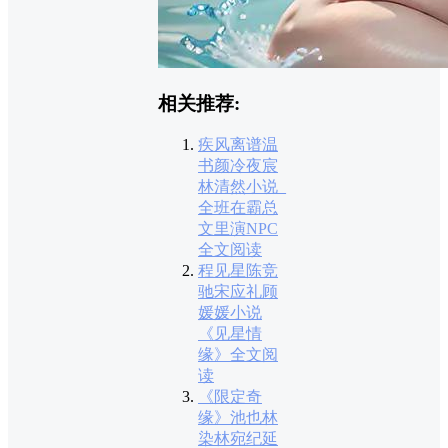
相关推荐:
疾风离谱温
书颜冷夜宸
林清然小说_
全班在霸总
文里演NPC
全文阅读
程见星陈竞
驰宋应礼顾
媛媛小说
《见星情
缘》全文阅
读
《限定奇
缘》池也林
染林宛纪延