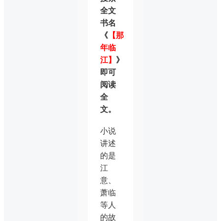
全文
书名
《
【那
年临
江】
》
即可
阅读
全
文。
小说
讲述
的是
江
意、
萧临
等人
的故