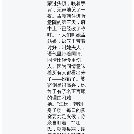
蒙过头顶，咬着手
背，无声地哭了一
夜。孟朝朝住进听
意院的第三天，府
中上下已经改了称
呼。下人们叫她孟
姑娘，语气里带着
讨好；叫她夫人，
语气里带着同情。
同情比轻慢更伤
人。因为同情意味
着所有人都看出来
了——她输了。婆
婆倒是很高兴，她
终于有了名正言顺
的理由刁难
她。"江氏，朝朝
身子弱，每日的燕
窝要炖足火候，你
亲自盯着。""江
氏，朝朝畏寒，库