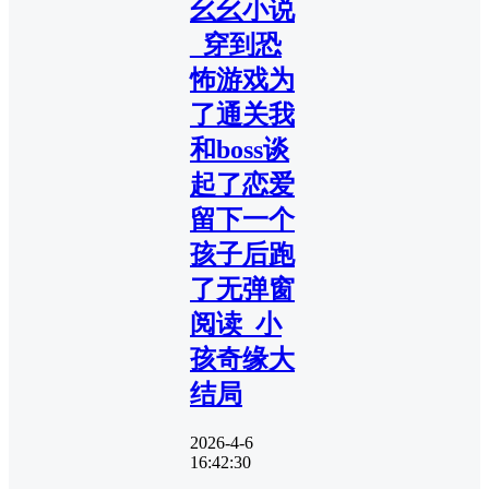
幺幺小说
_穿到恐
怖游戏为
了通关我
和boss谈
起了恋爱
留下一个
孩子后跑
了无弹窗
阅读_小
孩奇缘大
结局
2026-4-6
16:42:30