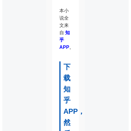
本小
说全
文来
自
知
乎
APP
。
下
载
知
乎
APP，
然