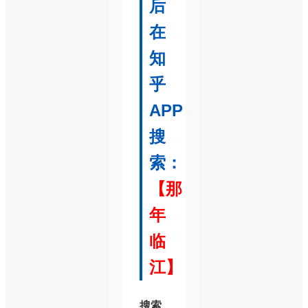
后
在
知
乎
APP
搜
索：
【那
年
临
江】
搜索