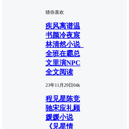
猜你喜欢
疾风离谱温
书颜冷夜宸
林清然小说_
全班在霸总
文里演NPC
全文阅读
23年11月29日
0
4k
程见星陈竞
驰宋应礼顾
媛媛小说
《见星情