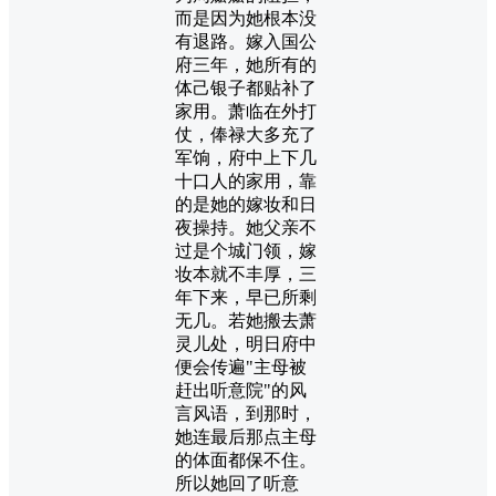
而是因为她根本没
有退路。嫁入国公
府三年，她所有的
体己银子都贴补了
家用。萧临在外打
仗，俸禄大多充了
军饷，府中上下几
十口人的家用，靠
的是她的嫁妆和日
夜操持。她父亲不
过是个城门领，嫁
妆本就不丰厚，三
年下来，早已所剩
无几。若她搬去萧
灵儿处，明日府中
便会传遍"主母被
赶出听意院"的风
言风语，到那时，
她连最后那点主母
的体面都保不住。
所以她回了听意