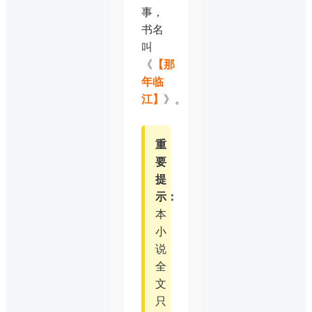
事，
书名
叫
《
【那
年临
江】
》。
重
要
提
示：
本
小
说
全
文
只