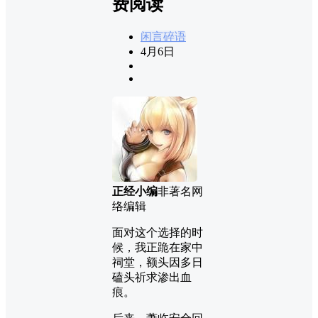
费阅读
闲言碎语
4月6日
正经小编
非著名网
络编辑
面对这个选择的时
候，我正跪在家中
祠堂，额头因多日
磕头祈求渗出血
痕。