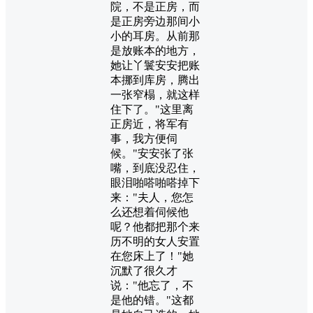
院，不是正房，而
是正房旁边那间小
小的耳房。从前那
是放账本的地方，
她让丫鬟安安把账
本挪到库房，腾出
一张窄榻，就这样
住下了。"这里离
正房近，将军有
事，我方便伺
候。"安安张了张
嘴，到底没忍住，
眼泪啪嗒啪嗒掉下
来："夫人，您怎
么还想着伺候他
呢？他都把那个来
历不明的女人安置
在您床上了！"她
沉默了很久才
说："他忘了，不
是他的错。"这都