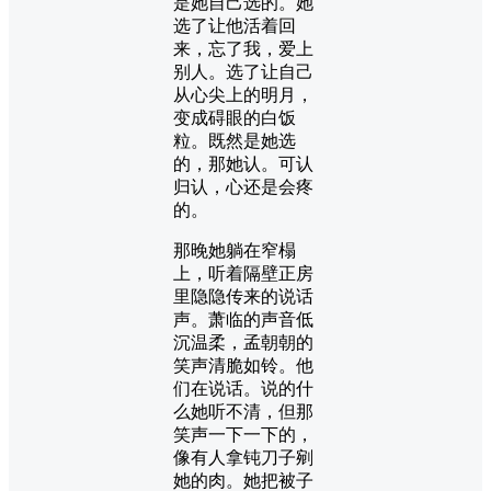
是她自己选的。她
选了让他活着回
来，忘了我，爱上
别人。选了让自己
从心尖上的明月，
变成碍眼的白饭
粒。既然是她选
的，那她认。可认
归认，心还是会疼
的。
那晚她躺在窄榻
上，听着隔壁正房
里隐隐传来的说话
声。萧临的声音低
沉温柔，孟朝朝的
笑声清脆如铃。他
们在说话。说的什
么她听不清，但那
笑声一下一下的，
像有人拿钝刀子剜
她的肉。她把被子