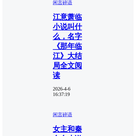
闲言碎语
江意萧临
小说叫什
么，名字
《那年临
江》大结
局全文阅
读
2026-4-6
16:37:19
闲言碎语
女主和秦