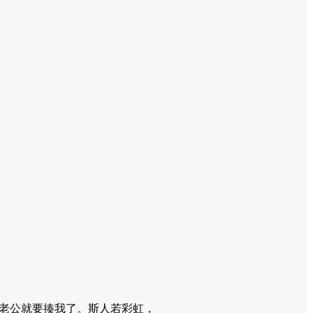
老公就要揍我了。斯人若彩虹，