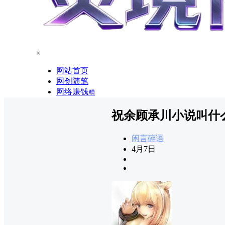
×
网站首页
网创随笔
网络赚钱
精
祝余顾承川小说叫什
闲言碎语
4月7日