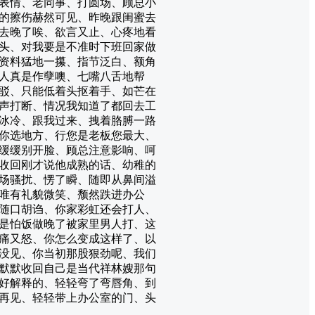
表情、老同事、打圆场、顾总小
的擦伤赫然可见、昨晚跟闺蜜去
去晚了唉、欲言又止、心疼地看
头、对我要是不准时下班回家做
资料猛地一攥、指节泛白、额角
人真是作孽噢、七嘴八舌地帮
驳、只能低着头抠着手、如芒在
声打断、情况我知道了都回去工
冰冷、跟我过来、拽着胳膊一路
你选地方、行您是老板您最大、
缓缓别开脸、顾总注意影响、呵
收回刚才说他成熟的话、幼稚的
场骚扰、愣了瞬、随即从鼻间溢
唯有礼貌微笑、颓然跌进办公
随口胡诌、你家彩虹还会打人、
是怕饭做晚了被家里男人打、这
痛又怒、你怎么变成这样了、以
没见、你当初那股狠劲呢、我们
默默收回自己是当代祥林嫂那句
好解释的、轻轻弯了弯唇角、到
再见、轻轻带上办公室的门、头