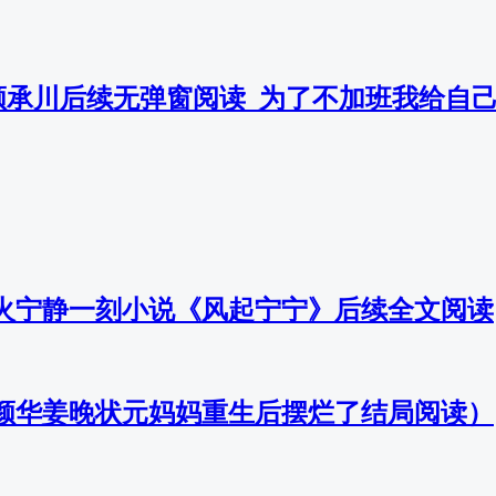
顾承川后续无弹窗阅读_为了不加班我给自
火宁静一刻小说《风起宁宁》后续全文阅读
颜华姜晚状元妈妈重生后摆烂了结局阅读）