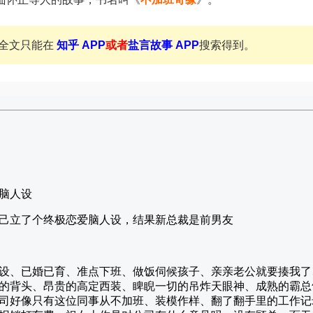
全文只能在
知乎 APP
或者
盐言故事 APP
搜索得到。
脑人设
己立了个终极恋爱脑人设，结果新总裁是前男友
设、已婚已育、准点下班、做饭伺候孩子、亲亲老公就要揍我了
的背头、昂贵的高定西装、睥睨一切的吊炸天眼神、成熟的霸总
司好像只有这位同事从不加班、装模作样、翻了翻手里的工作记