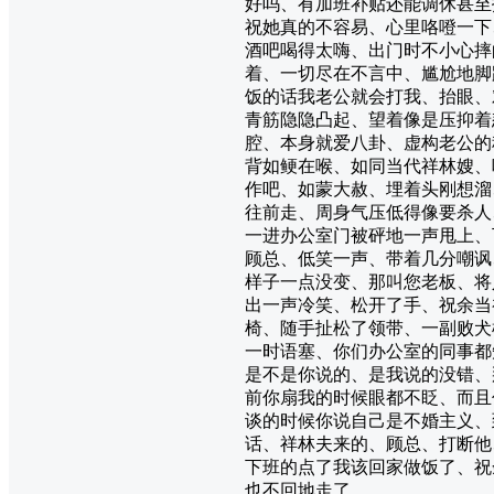
好吗、有加班补贴还能调休甚至
祝她真的不容易、心里咯噔一下
酒吧喝得太嗨、出门时不小心摔
着、一切尽在不言中、尴尬地脚
饭的话我老公就会打我、抬眼、
青筋隐隐凸起、望着像是压抑着
腔、本身就爱八卦、虚构老公的
背如鲠在喉、如同当代祥林嫂、
作吧、如蒙大赦、埋着头刚想溜
往前走、周身气压低得像要杀人
一进办公室门被砰地一声甩上、
顾总、低笑一声、带着几分嘲讽
样子一点没变、那叫您老板、将
出一声冷笑、松开了手、祝余当
椅、随手扯松了领带、一副败犬
一时语塞、你们办公室的同事都
是不是你说的、是我说的没错、
前你扇我的时候眼都不眨、而且
谈的时候你说自己是不婚主义、
话、祥林夫来的、顾总、打断他
下班的点了我该回家做饭了、祝
也不回地走了。