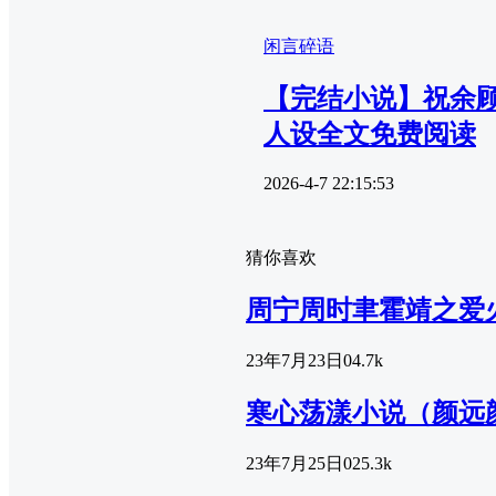
闲言碎语
【完结小说】祝余
人设全文免费阅读
2026-4-7 22:15:53
猜你喜欢
周宁周时聿霍靖之爱
23年7月23日
0
4.7k
寒心荡漾小说（颜远
23年7月25日
0
25.3k