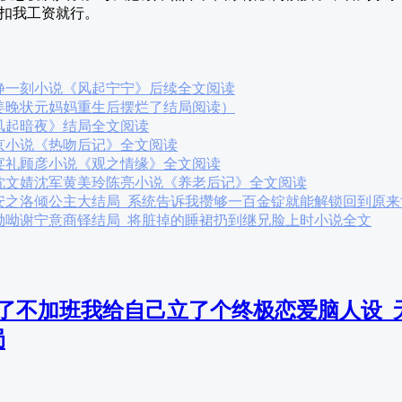
扣我工资就行。
静一刻小说《风起宁宁》后续全文阅读
姜晚状元妈妈重生后摆烂了结局阅读）
风起暗夜》结局全文阅读
京小说《热吻后记》全文阅读
宴礼顾彦小说《观之情缘》全文阅读
沈文婧沈军黄美玲陈亮小说《养老后记》全文阅读
安之洛倾公主大结局_系统告诉我攒够一百金锭就能解锁回到原来
呦呦谢宁意商铎结局_将脏掉的睡裙扔到继兄脸上时小说全文
了不加班我给自己立了个终极恋爱脑人设_
局