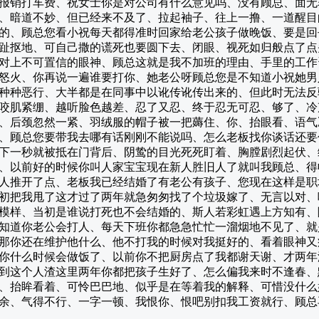
报销打车费、祝女士你是对公司有什么意见吗、没有顾总、面无
、暗道不妙、但已经来不及了、拉起袖子、往上一撸、一道醒目
的、顾总您看小祝每天都得准时回家给老公孩子做晚饭、要是回
趾抠地、可自己撒的谎死也要圆下去、闭眼、视死如归般点了点
对上不可置信的眼神、顾总这就是我不加班的理由、手里的工作
怒火、你再说一遍谁要打你、她老公呀顾总您是不知道小祝她男
种种恶行、大半都是在同事中以讹传讹传出来的、但此时无法反
咬肌紧绷、越听脸色越差、忍了又忍、终于忍无可忍、够了、冷
、后颈忽然一紧、羽绒服的帽子被一把薅住、你、抬眼看、语气
、顾总您要带我去哪有话刚刚不能说吗、怎么老板找你谈话还要
下一秒就被抵在门背后、阴鸷的目光死死盯着、胸膛剧烈起伏、
、以前好的时候你叫人家宝宝现在新人胜旧人了就叫我顾总、得
人推开了点、老板我已经结婚了有老公有孩子、您现在这样是职
初把我甩了这才过了两年就急匆匆找了个垃圾嫁了、无言以对、
模样、当初是谁说打死也不会结婚的、斯人若彩虹遇上方知有、
知道你老公会打人、每天下班你都急急忙忙一溜烟地不见了、就
那你还在维护他什么、他不打我的时候对我挺好的、看着眼神又
你什么时候会做饭了、以前你不把厨房点了我都谢天谢、才两年
到这个人渣这里两年你都把孩子生好了、怎么偏我来时不逢春、
、抬眸看着、可怜巴巴地、似乎是在等着我的解释、可惜没什么
余、气得不行、一字一顿、我恨你、恨吧别扣我工资就行、顾总