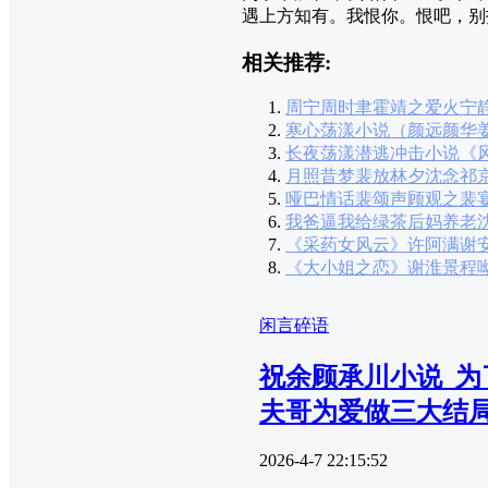
遇上方知有。我恨你。恨吧，别
相关推荐:
周宁周时聿霍靖之爱火宁
寒心荡漾小说（颜远颜华
长夜荡漾潜逃冲击小说《
月照昔梦裴放林夕沈念祁
哑巴情话裴颂声顾观之裴
我爸逼我给绿茶后妈养老
《采药女风云》许阿满谢
《大小姐之恋》谢淮景程
闲言碎语
祝余顾承川小说_为
夫哥为爱做三大结
2026-4-7 22:15:52