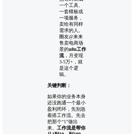
一个工具、
一套模板或
一项服务，
卖给有同样
需求的人。
圈友@来来
售卖电商场
景的
n8n工作
流
，月变现
3-5万+，就
是这个逻
辑。
关键判断：
如果你的业务本身
还没跑通一个最小
盈利闭环，先别急
着搭工作流。先去
把那个“1”做出
来。
工作流是帮你