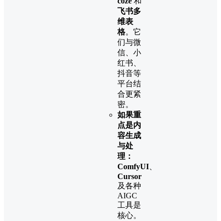
coze
​ 和
飞书多
维表
格
。它
们与微
信、小
红书、
抖音等
平台结
合更紧
密。
如果重
点是内
容生成
与处
理：
ComfyUI
、
Cursor
及各种
AIGC
工具是
核心。