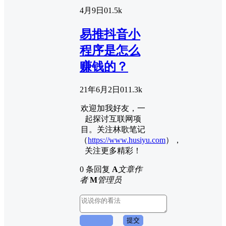
4月9日
0
1.5k
易推抖音小
程序是怎么
赚钱的？
21年6月2日
0
11.3k
欢迎加我好友，一
起探讨互联网项
目。关注林歌笔记
（
https://www.husiyu.com
），
关注更多精彩！
0 条回复
A
文章作
者
M
管理员
取消回复
提交