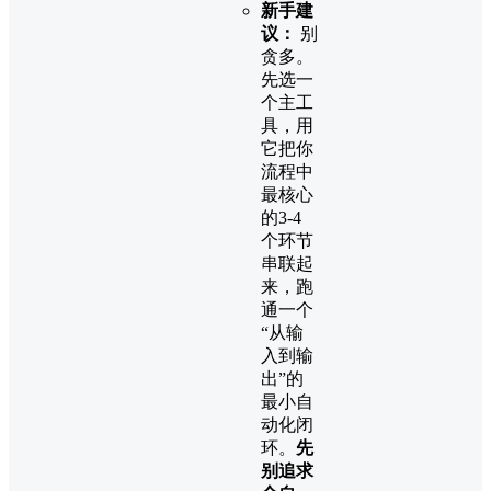
新手建
议：
​ 别
贪多。
先选一
个主工
具，用
它把你
流程中
最核心
的3-4
个环节
串联起
来，跑
通一个
“从输
入到输
出”的
最小自
动化闭
环。
先
别追求