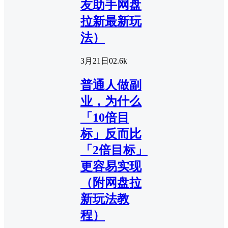
友助手网盘
拉新最新玩
法）
3月21日
0
2.6k
普通人做副
业，为什么
「10倍目
标」反而比
「2倍目标」
更容易实现
（附网盘拉
新玩法教
程）