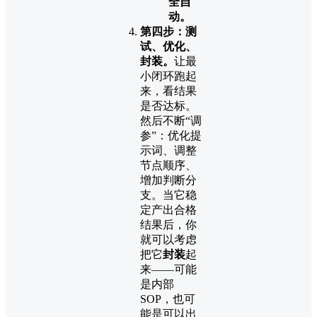
全自
动。
第四步：测
试、优化、
封装。
让最
小闭环跑起
来，看结果
是否达标。
然后不断“调
参”：优化提
示词、调整
节点顺序、
增加判断分
支。当它稳
定产出合格
结果后，你
就可以考虑
把它
封装
起
来——可能
是内部
SOP，也可
能是可以出