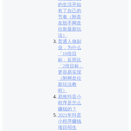
的生活开始
有了自己的
节奏（附盘
友助手网盘
拉新最新玩
法）
普通人做副
业，为什么
「10倍目
标」反而比
「2倍目标」
更容易实现
（附网盘拉
新玩法教
程）
易推抖音小
程序是怎么
赚钱的？
2021年抖音
小程序赚钱
项目招生