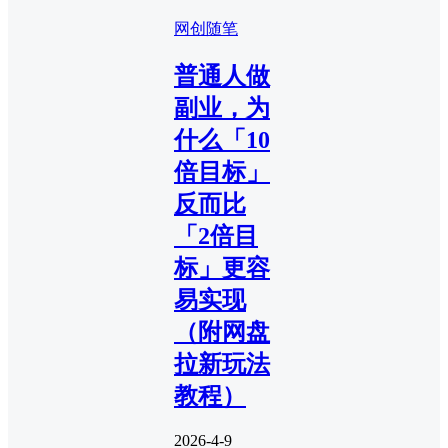
网创随笔
普通人做
副业，为
什么「10
倍目标」
反而比
「2倍目
标」更容
易实现
（附网盘
拉新玩法
教程）
2026-4-9