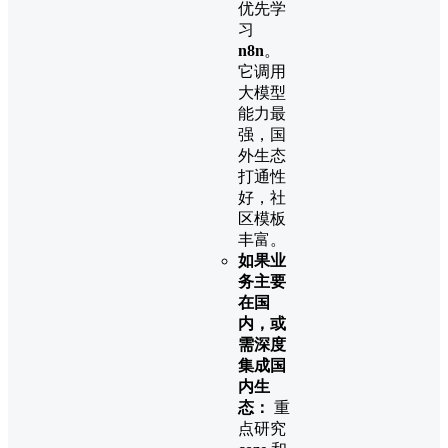
优先学
习
n8n
。
它调用
大模型
能力最
强，国
外生态
打通性
好，社
区模板
丰富。
如果业
务主要
在国
内，或
需深度
集成国
内生
态：
​ 重
点研究