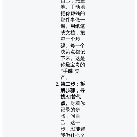
自己，完整
地、手动地
把你赚钱的
那件事做一
遍。用纸笔
或文档，把
每一个步
骤、每一个
决策点都记
下来。这是
你最宝贵的
“
手感
”资
产。
第二步：拆
解步骤，寻
找AI替代
点。
对着你
记录的步
骤，问自
己：这一
步，AI能帮
我做什么？