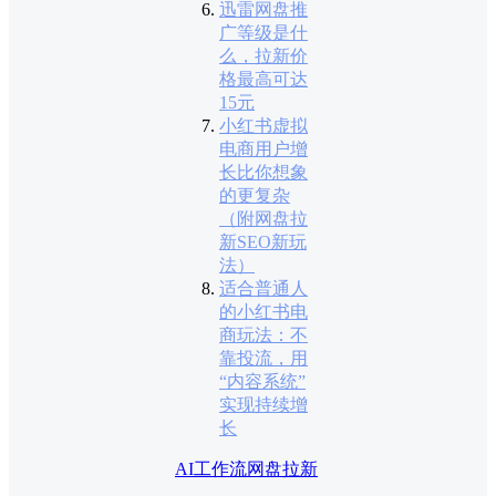
迅雷网盘推
广等级是什
么，拉新价
格最高可达
15元
小红书虚拟
电商用户增
长比你想象
的更复杂
（附网盘拉
新SEO新玩
法）
适合普通人
的小红书电
商玩法：不
靠投流，用
“内容系统”
实现持续增
长
AI工作流
网盘拉新