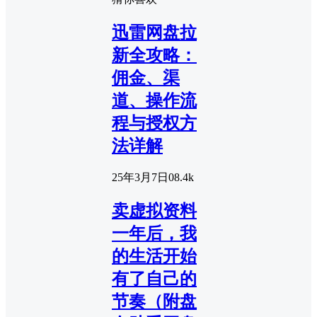
迅雷网盘拉
新全攻略：
佣金、渠
道、操作流
程与授权方
法详解
25年3月7日
0
8.4k
卖虚拟资料
一年后，我
的生活开始
有了自己的
节奏（附盘