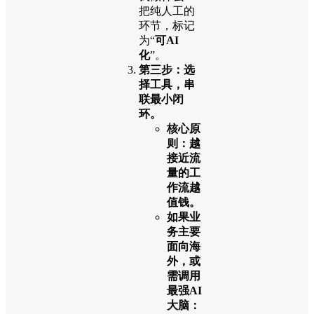
把纯人工的
环节，标记
为“
可AI
化
”。
第三步：选
择工具，串
联最小闭
环。
核心原
则：越
接近流
量的工
作流越
值钱。
如果业
务主要
面向海
外，或
需调用
最强AI
大脑：