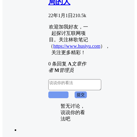
局的人
22年1月1日
2
10.5k
欢迎加我好友，一
起探讨互联网项
目。关注林歌笔记
（
https://www.husiyu.com
），
关注更多精彩！
0 条回复
A
文章作
者
M
管理员
取消回复
提交
暂无讨论，
说说你的看
法吧