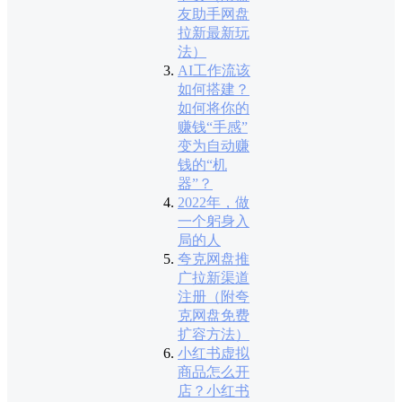
友助手网盘
拉新最新玩
法）
AI工作流该
如何搭建？
如何将你的
赚钱“手感”
变为自动赚
钱的“机
器”？
2022年，做
一个躬身入
局的人
夸克网盘推
广拉新渠道
注册（附夸
克网盘免费
扩容方法）
小红书虚拟
商品怎么开
店？小红书