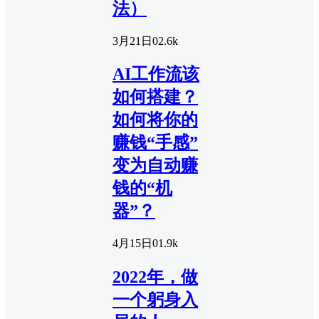
法）
3月21日
0
2.6k
AI工作流该
如何搭建？
如何将你的
赚钱“手感”
变为自动赚
钱的“机
器”？
4月15日
0
1.9k
2022年，做
一个躬身入