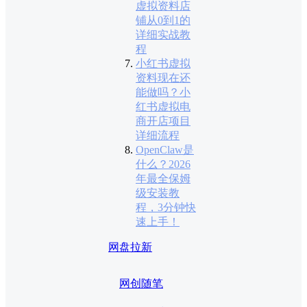
虚拟资料店
铺从0到1的
详细实战教
程
小红书虚拟
资料现在还
能做吗？小
红书虚拟电
商开店项目
详细流程
OpenClaw是
什么？2026
年最全保姆
级安装教
程，3分钟快
速上手！
网盘拉新
网创随笔