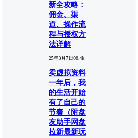
新全攻略：
佣金、渠
道、操作流
程与授权方
法详解
25年3月7日
0
8.4k
卖虚拟资料
一年后，我
的生活开始
有了自己的
节奏（附盘
友助手网盘
拉新最新玩