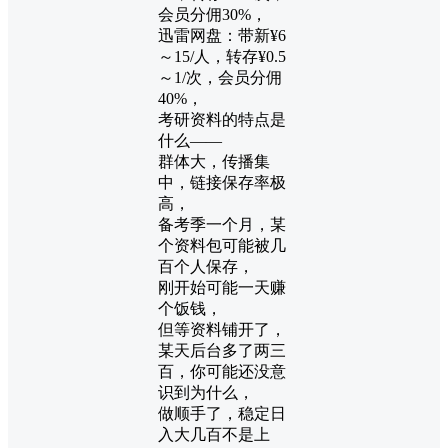
会员分佣30%，
迅雷网盘：带新¥6
～15/人，转存¥0.5
～1/次，会员分佣
40%，
考研资料的特点是
什么——
群体大，传播集
中，链接保存率极
高，
备考季一个月，某
个资料包可能被几
百个人保存，
刚开始可能一天赚
个饭钱，
但等资料铺开了，
某天后台多了两三
百，你可能还没意
识到为什么，
做顺手了，稳定日
入大几百不是上