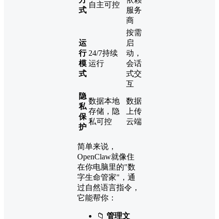
自主可控
式
服务
商
按需
运
启
行
24/7持续
动，
模
运行
会话
式
式交
互
隐
数据本地
数据
私
存储，隐
上传
保
私可控
云端
护
简单来说，
OpenClaw就像住
在你电脑里的"数
字生命管家"，通
过自然语言指令，
它能帮你：
📁
管理文