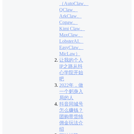
（AutoClaw、
QClaw、
ArkClaw、
Copaw、
Kimi Claw、
MaxClaw、
LobsterAI、
EasyClaw、
MicLaw）
让我的个人
IP之路从抖
心学院开始
吧
2022年，做
一个躬身入
局的人
抖音同城号
怎么赚钱？
团购带货纯
佣金玩法介
绍