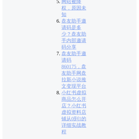
网站被降
权，原因未
知
盘友助手邀
请码是多
少？盘友助
手内部邀请
码分享
盘友助手邀
请码
860175，盘
友助手网盘
拉新小说推
文变现平台
小红书虚拟
商品怎么开
店？小红书
虚拟资料店
铺从0到1的
详细实战教
程