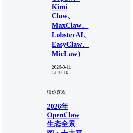
Kimi
Claw、
MaxClaw、
LobsterAI、
EasyClaw、
MicLaw）
2026-3-11
13:47:10
猜你喜欢
2026年
OpenClaw
生态全景