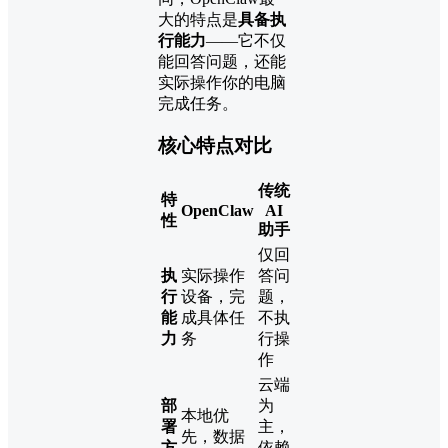
大的特点是
具备执
行能力
——它不仅
能回答问题，还能
实际操作你的电脑
完成任务。
核心特点对比
传统
特
OpenClaw
AI
性
助手
仅回
执
实际操作
答问
行
设备，完
题，
能
成具体任
不执
力
务
行操
作
云端
部
为
本地优
署
主，
先，数据
方
依赖