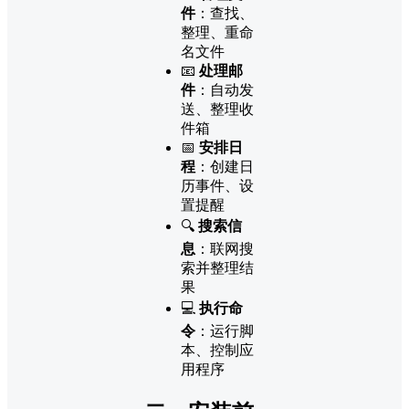
件
：查找、
整理、重命
名文件
📧
处理邮
件
：自动发
送、整理收
件箱
📅
安排日
程
：创建日
历事件、设
置提醒
🔍
搜索信
息
：联网搜
索并整理结
果
💻
执行命
令
：运行脚
本、控制应
用程序