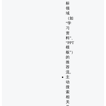
标
领
域
（如
“学
习
资
料”、
“PPT
模
板”）
的
推
荐
流。
主
动
搜
索
相
关