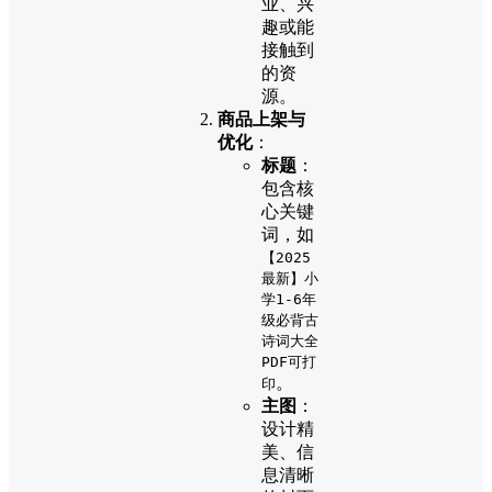
业、兴
趣或能
接触到
的资
源。
商品上架与
优化
：
标题
：
包含核
心关键
词，如
【2025
最新】小
学1-6年
级必背古
诗词大全
PDF可打
。
印
主图
：
设计精
美、信
息清晰