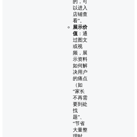
的，可
以进入
店铺查
看”。
展示价
值
：通
过图文
或视
频，展
示资料
如何解
决用户
的痛点
（如
“家长
不再需
要到处
找
题”、
“节省
大量整
理时