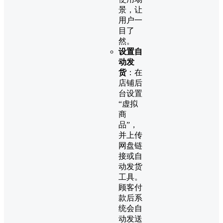
景，让
用户一
目了
然。
设置自
动发
货
：在
店铺后
台设置
“虚拟
商
品”，
并上传
网盘链
接或自
动发货
工具。
顾客付
款后系
统会自
动发送