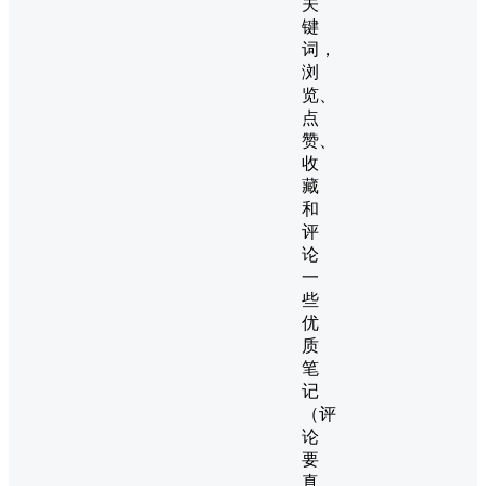
关
键
词，
浏
览、
点
赞、
收
藏
和
评
论
一
些
优
质
笔
记
（评
论
要
真