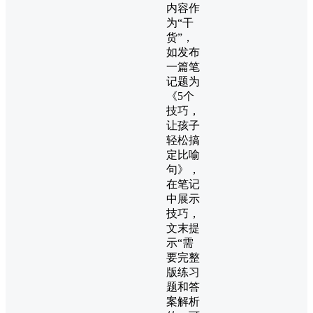
内容作
为“干
货”，
如发布
一篇笔
记题为
《5个
技巧，
让孩子
轻松搞
定比喻
句》，
在笔记
中展示
技巧，
文末提
示“需
要完整
版练习
题和答
案解析