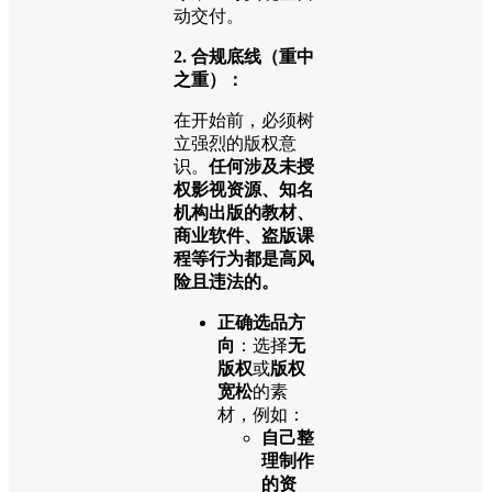
动交付。
2. 合规底线（重中
之重）：
在开始前，必须树
立强烈的版权意
识。
任何涉及未授
权影视资源、知名
机构出版的教材、
商业软件、盗版课
程等行为都是高风
险且违法的。
正确选品方
向
：选择
无
版权
或
版权
宽松
的素
材，例如：
自己整
理制作
的资