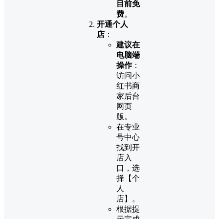
目前免
费
。
开通个人
店
：
建议在
电脑端
操作
：
访问小
红书商
家后台
网页
版。
在专业
号中心
找到开
店入
口，选
择【个
人
店】。
根据提