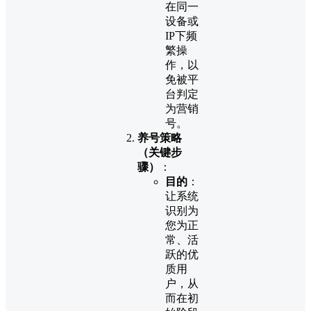
在同一
设备或
IP下频
繁操
作，以
免被平
台判定
为营销
号。
养号策略
（关键步
骤）
：
目的
：
让系统
识别为
您为正
常、活
跃的优
质用
户，从
而在初