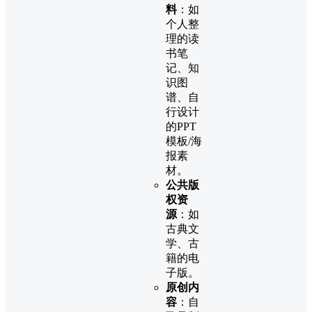
料
：如
个人整
理的读
书笔
记、知
识图
谱、自
行设计
的PPT
模板/海
报素
材。
公共版
权资
源
：如
古典文
学、古
籍的电
子版。
原创内
容
：自