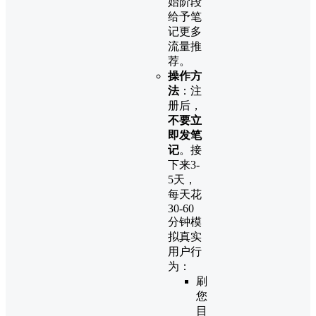
始阶段
给予笔
记更多
流量推
荐。
操作方
法
：注
册后，
不要立
即发笔
记
。接
下来3-
5天，
每天花
30-60
分钟模
拟真实
用户行
为：
刷
您
目