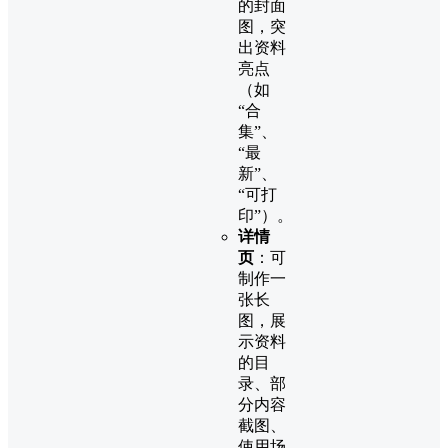
的封面
图，突
出资料
亮点
（如
“合
集”、
“最
新”、
“可打
印”）。
详情
页
：可
制作一
张长
图，展
示资料
的目
录、部
分内容
截图、
使用场