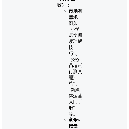
败）
：
市场有
需求
：
例如
“小学
语文阅
读理解
技
巧”、
“公务
员考试
行测真
题汇
总”、
“新媒
体运营
入门手
册”
等。
竞争可
接受
：