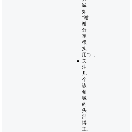
诚，
如
“谢
谢
分
享，
很
实
用”）。
关
注
几
个
该
领
域
的
头
部
博
主。