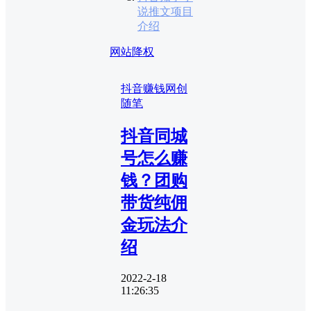
说推文项目
介绍
网站降权
抖音赚钱
网创
随笔
抖音同城
号怎么赚
钱？团购
带货纯佣
金玩法介
绍
2022-2-18
11:26:35