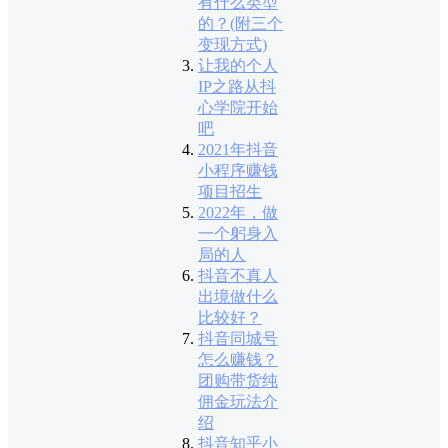
有什么类型
的？(附三个
变现方式)
让我的个人
IP之路从抖
心学院开始
吧
2021年抖音
小程序赚钱
项目招生
2022年，做
一个躬身入
局的人
抖音不真人
出境做什么
比较好？
抖音同城号
怎么赚钱？
团购带货纯
佣金玩法介
绍
抖音知乎小