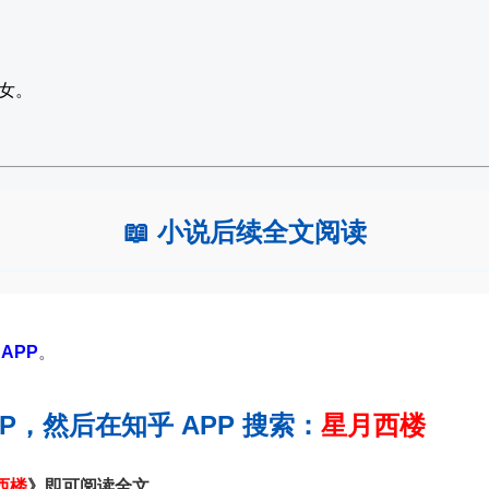
女。
📖 小说后续全文阅读
APP
。
PP，然后在知乎 APP 搜索：
星月西楼
西楼
》即可阅读全文。