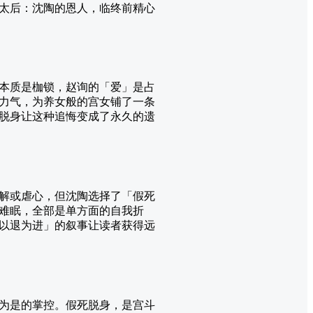
太后：沈陶的恩人，临终前精心
本质是枷锁，赵询的「爱」是占
力气，为养女般的宫女铺了一条
脱身让这种追悔变成了永久的遗
解或虐心，但沈陶选择了「假死
难眠，全部是单方面的自我折
以退为进」的叙事让读者获得远
为是的掌控。假死脱身，是宫斗