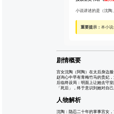
小说讲述的是（沈陶
重要提示：
本小说
剧情概要
宫女沈陶（阿陶）在太后身边服
赵询心中早有青梅竹马的贵妃，
后临终设局：明面上让她去守皇
「死后」，终于意识到她对自己
人物解析
沈陶：隐忍二十年的掌事宫女，