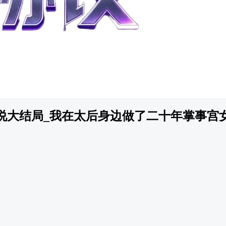
说大结局_我在太后身边做了二十年掌事宫