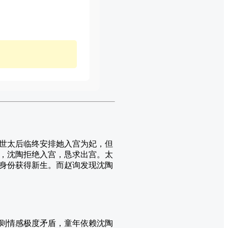
世太后临终安排她入宫为妃，但
，沈陶拒绝入宫，恳求出宫。太
身份获得新生。而赵询发现沈陶
则情感极度矛盾，童年依赖沈陶