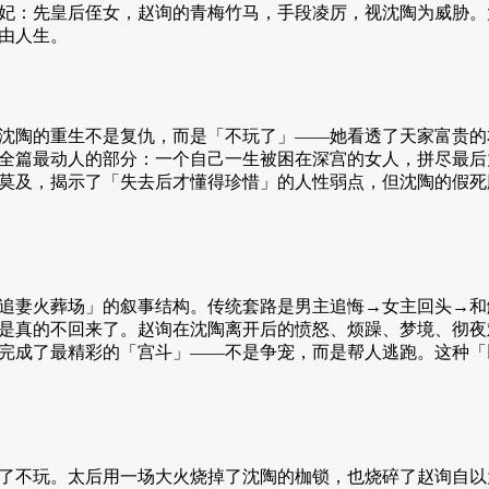
妃：先皇后侄女，赵询的青梅竹马，手段凌厉，视沈陶为威胁。
由人生。
沈陶的重生不是复仇，而是「不玩了」——她看透了天家富贵的
全篇最动人的部分：一个自己一生被困在深宫的女人，拼尽最后
莫及，揭示了「失去后才懂得珍惜」的人性弱点，但沈陶的假死
追妻火葬场」的叙事结构。传统套路是男主追悔→女主回头→和
是真的不回来了。赵询在沈陶离开后的愤怒、烦躁、梦境、彻夜
完成了最精彩的「宫斗」——不是争宠，而是帮人逃跑。这种「
了不玩。太后用一场大火烧掉了沈陶的枷锁，也烧碎了赵询自以