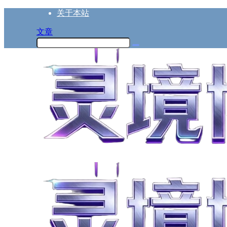
关于本站
文章