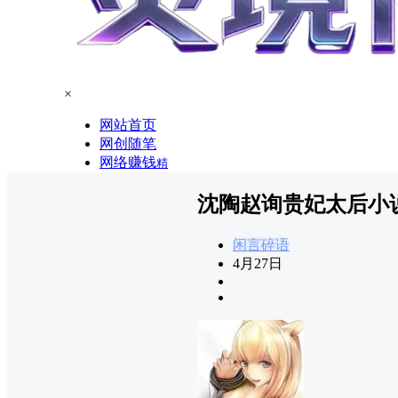
×
网站首页
网创随笔
网络赚钱
精
沈陶赵询贵妃太后小
闲言碎语
4月27日