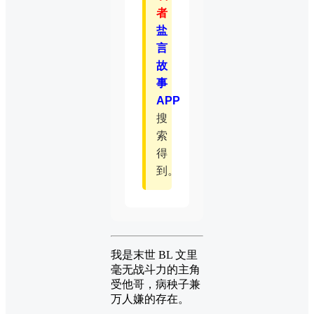
者
盐
言
故
事
APP
搜
索
得
到。
我是末世 BL 文里
毫无战斗力的主角
受他哥，病秧子兼
万人嫌的存在。