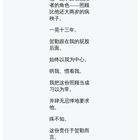
者的角色——照顾
比他还大两岁的病
秧子。
一晃十三年。
贺勤跟在我的屁股
后面。
始终以我为中心。
哄我、惯着我。
我把这份照顾当成
习以为常。
并肆无忌惮地要求
他。
殊不知。
这份责任于贺勤而
言。