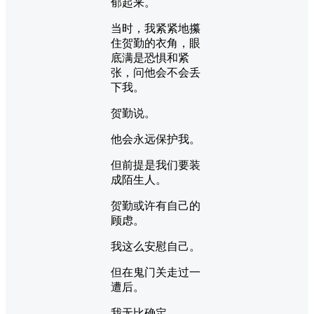
郁起来。
当时，我紧紧地攥
住贺勤的衣角，眼
底满是恐惧和紧
张，问他会不会丢
下我。
贺勤说。
他会永远保护我。
但前提是我们要装
成陌生人。
贺勤或许有自己的
顾虑。
我这么安慰自己。
但在鬼门关走过一
遭后。
我无比确定。