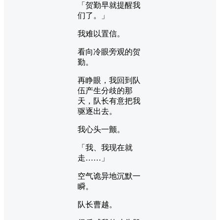
「贺勤早就提醒我
们了。」
我难以置信。
看向冷眼旁观的贺
勤。
再睁眼，我回到队
伍产生分歧的那
天，队长有意把我
驱逐出去。
我心头一颤。
「我、我现在就
走……」
空气诡异地沉默一
瞬。
队长曹越。