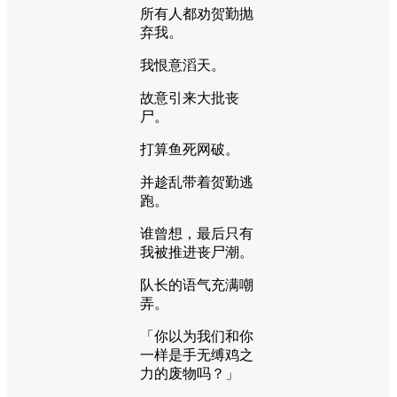
所有人都劝贺勤抛
弃我。
我恨意滔天。
故意引来大批丧
尸。
打算鱼死网破。
并趁乱带着贺勤逃
跑。
谁曾想，最后只有
我被推进丧尸潮。
队长的语气充满嘲
弄。
「你以为我们和你
一样是手无缚鸡之
力的废物吗？」