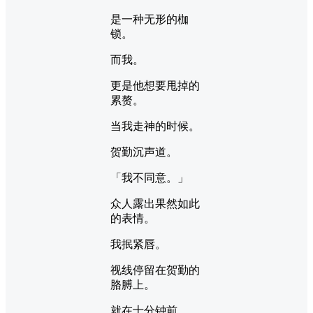
是一种无形的枷
锁。
而我。
更是他想要甩掉的
累赘。
当我走神的时候。
贺勤沉声道。
「我不同意。」
众人露出果然如此
的表情。
我抿紧唇。
视线停留在贺勤的
胳膊上。
就在十分钟前。