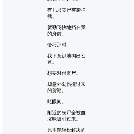
有几只丧尸突袭拦
截。
贺勤飞快地挡在我
的身前。
恰巧那时。
我下意识地掏出匕
首。
想要对付丧尸。
却意外划伤撞过来
的贺勤。
眨眼间。
附近的丧尸全被血
腥味吸引过来。
原本能轻松解决的