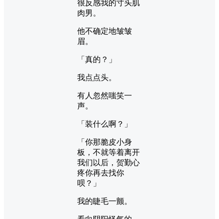
很反感我的寸头肌
肉男。
他不确定地皱皱
眉。
「真的？」
我点点头。
有人忽然嗤笑一
声。
「装什么啊？」
「你那脆皮小身
板，不就等着离开
我们以后，贺勤心
疼你再去找你
呗？」
我的睫毛一颤。