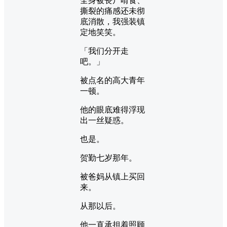
全身被丧尸啃食、
撕裂的痛感还未彻
底消散，我强装镇
定地笑笑。
「我们分开走
吧。」
被点名的高大青年
一顿。
他的眼底难得浮现
出一丝疑惑。
也是。
贺勤七岁那年。
被爸妈从镇上买回
来。
从那以后。
他一直承担着照顾