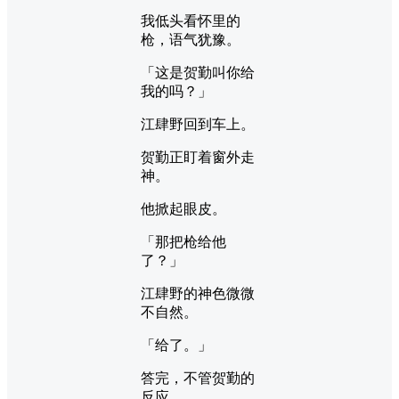
我低头看怀里的
枪，语气犹豫。
「这是贺勤叫你给
我的吗？」
江肆野回到车上。
贺勤正盯着窗外走
神。
他掀起眼皮。
「那把枪给他
了？」
江肆野的神色微微
不自然。
「给了。」
答完，不管贺勤的
反应。