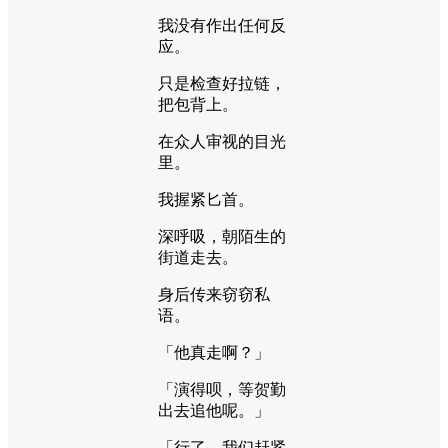
我没有作出任何反
应。
只是检查好拉链，
把包背上。
在众人审视的目光
里。
我握紧匕首。
深呼吸，朝陌生的
街道走去。
身后传来窃窃私
语。
「他真走啊？」
「演得呗，等贺勤
出去追他呢。」
「行了，我们赶紧