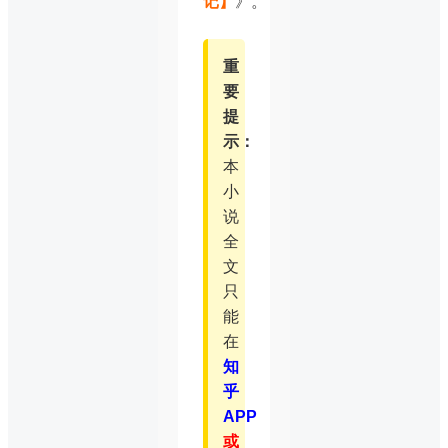
记】
》。
重
要
提
示：
本
小
说
全
文
只
能
在
知
乎
APP
或