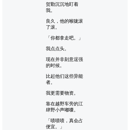
贺勤沉沉地盯着
我。
良久，他的喉咙滚
了滚。
「你都拿走吧。」
我点点头。
现在并非刻意逞强
的时候。
比起他们这些异能
者。
我更需要物资。
靠在越野车旁的江
肆野小声嘟囔。
「啧啧啧，真会占
便宜。」