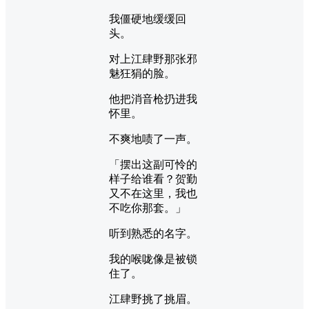
我僵硬地缓缓回
头。
对上江肆野那张邪
魅狂狷的脸。
他把消音枪扔进我
怀里。
不爽地啧了一声。
「摆出这副可怜的
样子给谁看？贺勤
又不在这里，我也
不吃你那套。」
听到熟悉的名字。
我的喉咙像是被锁
住了。
江肆野挑了挑眉。