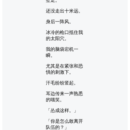
壁走。
还没走出十米远。
身后一阵风。
冰冷的枪口抵住我
的太阳穴。
我的脑袋宕机一
瞬。
尤其是在紧张和恐
惧的刺激下。
汗毛纷纷竖起。
耳边传来一声熟悉
的嗤笑。
「怂成这样。」
「你是怎么敢离开
队伍的？」