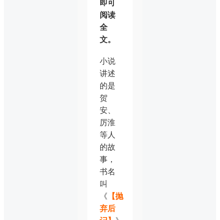
即可
阅读
全
文。
小说
讲述
的是
贺
安、
厉淮
等人
的故
事，
书名
叫
《
【抛
弃后