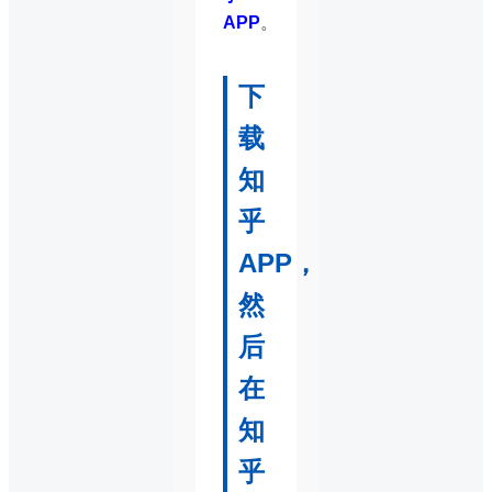
APP
。
下
载
知
乎
APP，
然
后
在
知
乎