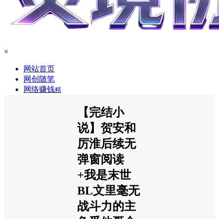
×
网站首页
网创随笔
网络赚钱
精
【完结小
说】贺安和
厉淮后续无
弹窗阅读
+我是末世
BL文里毫无
战斗力的主