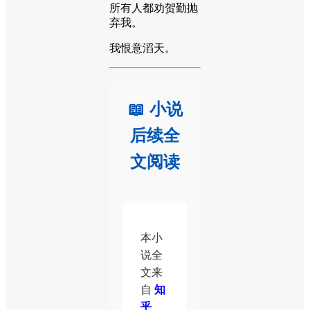
所有人都劝贺勤抛
弃我。
我恨意滔天。
📖 小说
后续全
文阅读
本小
说全
文来
自
知
乎