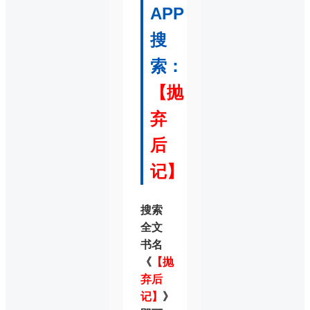
APP
搜
索：
【抛
弃
后
记】
搜索
全文
书名
《
【抛
弃后
记】
》