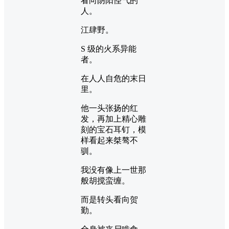
看向阴阳怪气的
人。
江肆野。
S 级的火系异能
者。
在人人自危的末日
里。
他一头张扬的红
发，再加上精心雕
刻的宝石耳钉，模
样看起来桀骜不
驯。
我没有像上一世那
般胡搅蛮缠。
而是转头看向贺
勤。