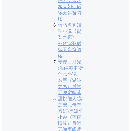
任》，孟廷
希应朝朝后
续无弹窗阅
读
竹马当真知
乎小说《贺
梨之恋》，
林贺沈梨后
续无弹窗阅
读
专撩白月光
(温纯苏聿)是
什么小说，
名字《温纯
之恋》后续
无弹窗阅读
甜桃佳人(莲
莲安元奇李
秀妍)是知乎
小说《莲莲
情缘》后续
无弹窗阅读