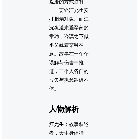
荒唐的方式弥补
——要给江允生安
排相亲对象。而江
沉夜送来避孕药的
举动，冷漠之下似
乎又藏着某种在
意。故事在一个个
误解与伤害中推
进，三个人各自的
亏欠与执念纠缠不
休。
人物解析
江允生
：故事叙述
者，天生身体特