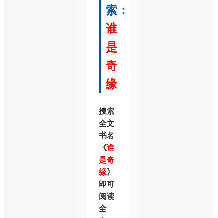
索：
谁
是
奇
缘
搜索
全文
书名
《
谁
是奇
缘
》
即可
阅读
全