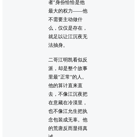
者"身份恰恰是他
最大的权力——他
不需要主动做什
么，仅仅是存在，
就足以让江沉夜无
法抽身。
二哥江明凯看似反
派，却是整个故事
里最"正常"的人。
他的算计直来直
去，不像江沉夜把
在意藏在冷漠里，
也不像江允生把执
念包装成无辜。他
的荒唐反而显得真
诚。