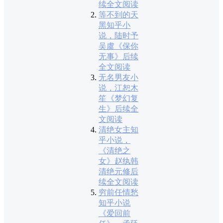
续全文阅读
等不到的天
黑知乎小
说，陆时予
吴虞《保你
无事》后续
全文阅读
无名男友小
说，江恕木
笙《梦幻复
生》后续全
文阅读
清绝女主知
乎小说，
《清绝之
女》赵纨韩
清绝元修后
续全文阅读
穷前任情愁
知乎小说
《爱回前