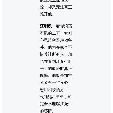
控，却又无法真正
推开他。
江明凯
：看似浪荡
不羁的二哥，实则
心思缜密又冲动鲁
莽。他为夺家产不
惜算计所有人，却
也在看到江允生脖
子上的痕迹时真正
懊悔。他既是加害
者又有一丝良心，
想用相亲的方
式"拯救"弟弟，却
完全不理解江允生
的感情。