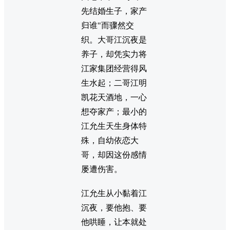
先结婚生子，家产
归谁"而骤然交
织。大哥江沉夜是
养子，却凭实力将
江家集团经营得风
生水起；二哥江明
凯花天酒地，一心
想夺家产；最小的
江允生天生身体特
殊，自幼依恋大
哥，却因这份感情
屡遭伤害。
江允生从小黏着江
沉夜，要他抱、要
他哄睡，让本就处