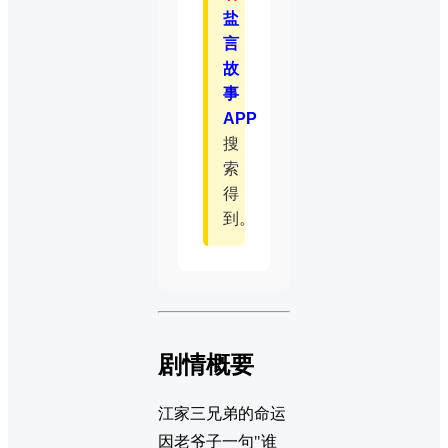
盐
言
故
事
APP
搜
索
得
到。
剧情概要
江家三兄弟的命运
因老爷子一句"谁