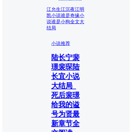
江允生江沉夜江明
凯小说
谁是奇缘小
说
谁是小狗全文大
结局
小说推荐
陆长宁裴
璟裴琛陆
长宜小说
大结局_
死后裴璟
给我的谥
号为贤最
新章节全