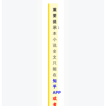
重
要
提
示：
本
小
说
全
文
只
能
在
知
乎
APP
或
者