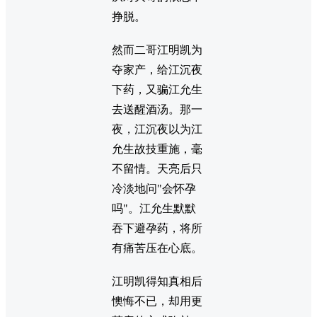
挣脱。
然而二哥江明凯为
夺家产，给江沉夜
下药，又骗江允生
去送醒酒汤。那一
夜，江沉夜以为江
允生故技重施，毫
不留情。天亮后只
冷淡地问"会怀孕
吗"。江允生默默
吞下避孕药，将所
有痛苦压在心底。
江明凯得知真相后
懊悔不已，却用更