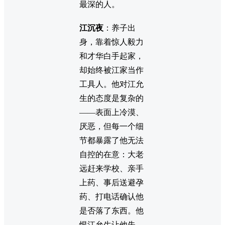
最深的人。
江沉夜
：养子出
身，靠着惊人毅力
和才华白手起家，
却始终被江家当作
工具人。他对江允
生的态度是复杂的
——表面上冷漠、
厌恶，但每一个细
节都暴露了他无法
自控的在意：大老
远赶来学校、亲手
上药、事后送避孕
药、打电话确认他
是否落了东西。他
恨江允生让他失