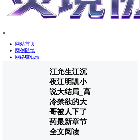
×
网站首页
网创随笔
网络赚钱
精
江允生江沉
夜江明凯小
说大结局_高
冷禁欲的大
哥被人下了
药最新章节
全文阅读