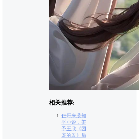
相关推荐:
仨哥来袭知
乎小说，姜
予王欣《团
宠的爱》后