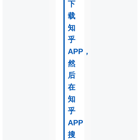
下
载
知
乎
APP，
然
后
在
知
乎
APP
搜