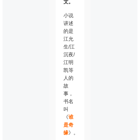
文。
小说
讲述
的是
江允
生/江
沉夜/
江明
凯等
人的
故
事，
书名
叫
《
谁
是奇
缘
》。