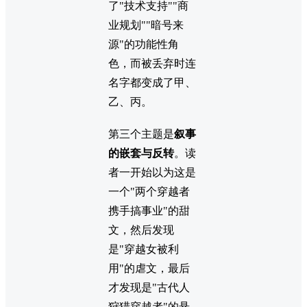
了"技术支持""商
业规划""暗号来
源"的功能性角
色，而被丢弃时连
名字都变成了甲、
乙、丙。
第三个主题是
叙事
的嵌套与反转
。读
者一开始以为这是
一个"两个穿越者
携手搞事业"的甜
文，然后发现
是"穿越女被利
用"的虐文，最后
才发现是"古代人
狩猎穿越者"的悬