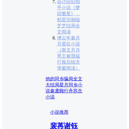
会计回归知
乎小说《梦
回繁星》，
郁星宗御陆
芝芝结局全
文阅读
傅云年秦月
月霍征小说
（斯文月月
男主被我猛
打脸后续无
弹窗阅读）
他的同乡骗局全文
大结局
星月同乡小
说
秦鸢顾行舟苏念
小说
小说推荐
裴苒谢钰