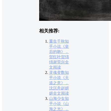
相关推荐:
重生千秋知
乎小说《皇
后的吻》，
贺红叶贺绵
绵谢莞尔全
文阅读
灵魂变数知
乎小说《天
道之意》，
沈沉舟赵妍
妍全文阅读
山海少女知
乎小说《山
海之光》，