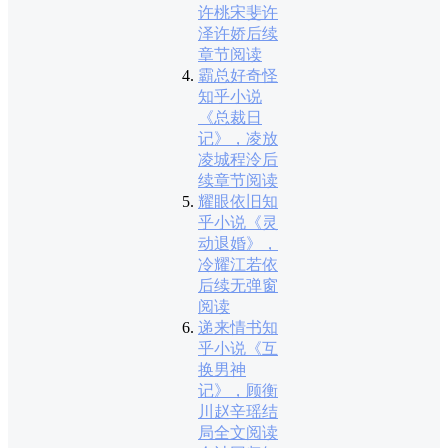
许桃宋斐许
泽许娇后续
章节阅读
霸总好奇怪
知乎小说
《总裁日
记》，凌放
凌城程泠后
续章节阅读
耀眼依旧知
乎小说《灵
动退婚》，
冷耀江若依
后续无弹窗
阅读
递来情书知
乎小说《互
换男神
记》，顾衡
川赵辛瑶结
局全文阅读