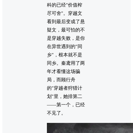
科的已经"价值榨
尽可舍"。穿越文
看到最后变成了悬
疑文，最可怕的不
是穿越失败，是你
在异世遇到的"同
乡"，根本就不是
同乡。秦鸢用了两
年才看懂这场骗
局，而顾行舟
的"穿越者狩猎计
划"里，她排第二
——第一个，已经
不见了。