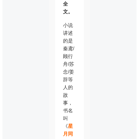
全
文。
小说
讲述
的是
秦鸢/
顾行
舟/苏
念/姜
辞等
人的
故
事，
书名
叫
《
星
月同