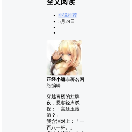
全文阅读
小说推荐
5月29日
正经小编
非著名网
络编辑
穿越青楼的挂牌
夜，恩客轻声试
探：「宫廷玉液
酒？」
我含泪对上：「一
百八一杯。」