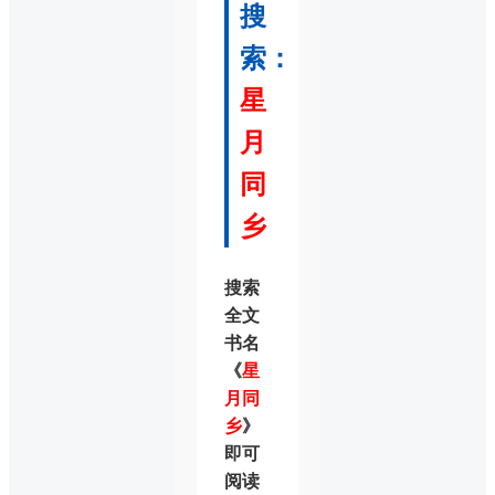
搜
索：
星
月
同
乡
搜索
全文
书名
《
星
月同
乡
》
即可
阅读