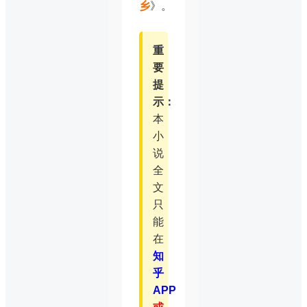
乡
》。
重
要
提
示：
本
小
说
全
文
只
能
在
知
乎
APP