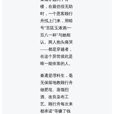
楼，在最彷徨无助
时，一个恩客顾行
舟找上门来，用暗
号"宫廷玉液酒/一
百八一杯"与她相
认。两人抱头痛哭
——都是穿越者，
在这个异世彼此是
唯一能依靠的人。
秦鸢是理科生，毫
无保留地教顾行舟
做肥皂、蒸馏烈
酒、改良染布工
艺。顾行舟每次来
都承诺"等赚了钱