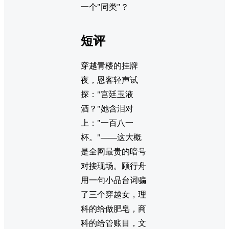
一个"同类"？
短评
穿越青楼的挂牌
夜，恩客轻声试
探："宫廷玉液
酒？"她含泪对
上："一百八一
杯。"——这大概
是全网最贵的暗号
对接现场。顾行舟
用一句小品台词骗
了三个穿越女，理
科的给做肥皂，商
科的给管账目，文