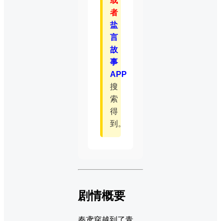
或
者
盐
言
故
事
APP
搜
索
得
到。
剧情概要
秦鸢穿越到了青