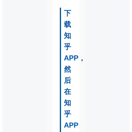
下
载
知
乎
APP，
然
后
在
知
乎
APP