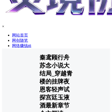
×
网站首页
网创随笔
网络赚钱
精
秦鸢顾行舟
苏念小说大
结局_穿越青
楼的挂牌夜
恩客轻声试
探宫廷玉液
酒最新章节