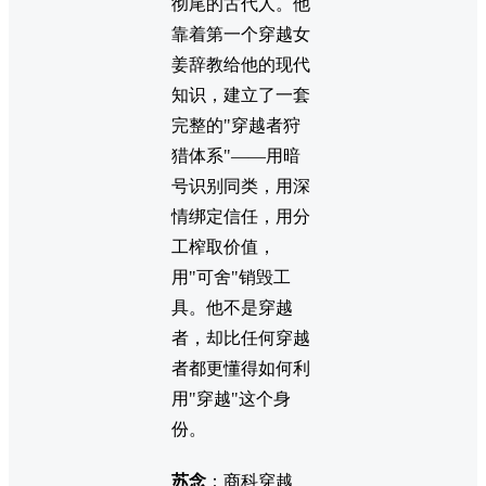
彻尾的古代人。他
靠着第一个穿越女
姜辞教给他的现代
知识，建立了一套
完整的"穿越者狩
猎体系"——用暗
号识别同类，用深
情绑定信任，用分
工榨取价值，
用"可舍"销毁工
具。他不是穿越
者，却比任何穿越
者都更懂得如何利
用"穿越"这个身
份。
苏念
：商科穿越