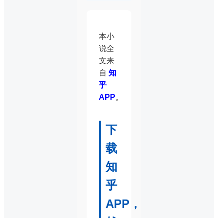
本小
说全
文来
自
知
乎
APP
。
下
载
知
乎
APP，