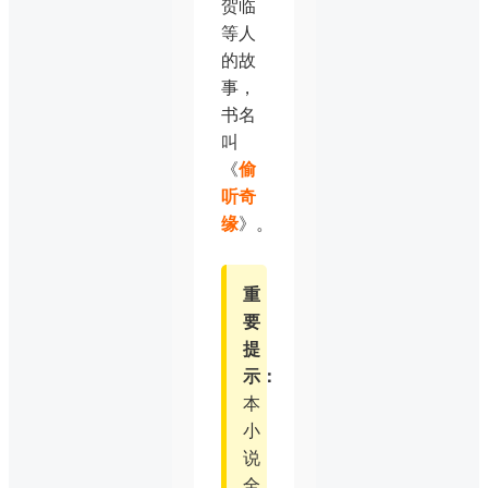
贺临
等人
的故
事，
书名
叫
《
偷
听奇
缘
》。
重
要
提
示：
本
小
说
全