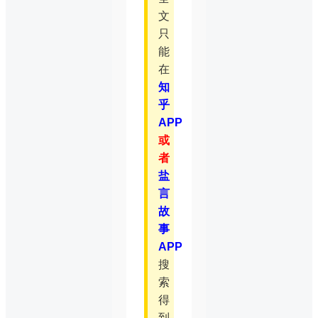
文
只
能
在
知
乎
APP
或
者
盐
言
故
事
APP
搜
索
得
到。