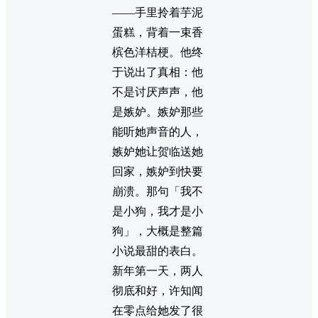
——手里拎着芋泥
蛋糕，背着一束香
槟色洋桔梗。他终
于说出了真相：他
不是讨厌声声，他
是嫉妒。嫉妒那些
能听她声音的人，
嫉妒她让贺临送她
回家，嫉妒到快要
崩溃。那句「我不
是小狗，我才是小
狗」，大概是整篇
小说最甜的表白。
新年第一天，两人
彻底和好，许知闻
在零点给她发了很