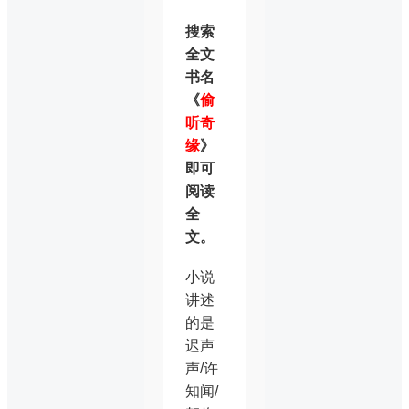
搜索
全文
书名
《
偷
听奇
缘
》
即可
阅读
全
文。
小说
讲述
的是
迟声
声/许
知闻/