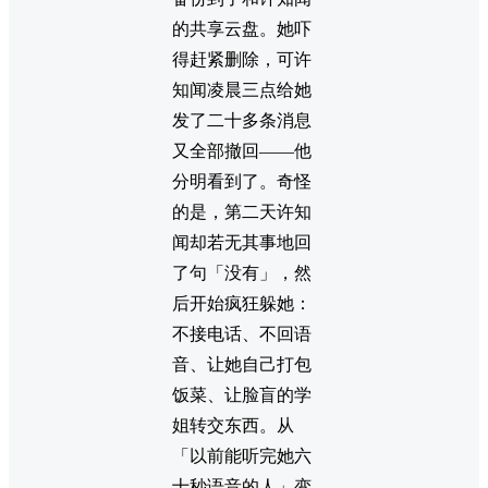
的共享云盘。她吓
得赶紧删除，可许
知闻凌晨三点给她
发了二十多条消息
又全部撤回——他
分明看到了。奇怪
的是，第二天许知
闻却若无其事地回
了句「没有」，然
后开始疯狂躲她：
不接电话、不回语
音、让她自己打包
饭菜、让脸盲的学
姐转交东西。从
「以前能听完她六
十秒语音的人」变