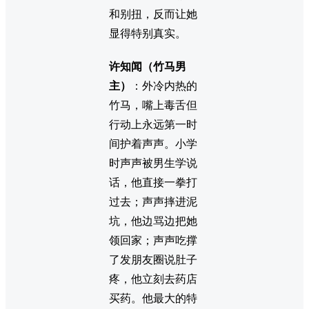
和别扭，反而让她
显得特别真实。
许知闻（竹马男
主）
：外冷内热的
竹马，嘴上毒舌但
行动上永远第一时
间护着声声。小学
时声声被男生学说
话，他直接一拳打
过去；声声摔进泥
坑，他边骂边把她
领回家；声声吃撑
了发朋友圈说肚子
疼，他立刻去药店
买药。他最大的特