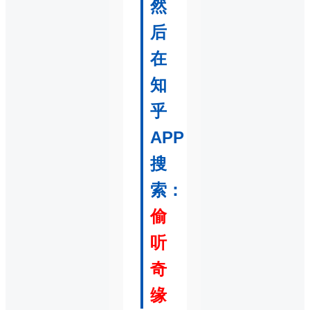
然
后
在
知
乎
APP
搜
索：
偷
听
奇
缘