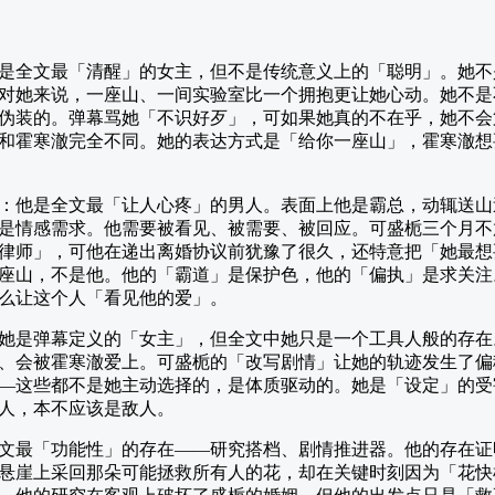
是全文最「清醒」的女主，但不是传统意义上的「聪明」。她不
对她来说，一座山、一间实验室比一个拥抱更让她心动。她不是
伪装的。弹幕骂她「不识好歹」，可如果她真的不在乎，她不会
和霍寒澈完全不同。她的表达方式是「给你一座山」，霍寒澈想
：他是全文最「让人心疼」的男人。表面上他是霸总，动辄送山
是情感需求。他需要被看见、被需要、被回应。可盛栀三个月不
律师」，可他在递出离婚协议前犹豫了很久，还特意把「她最想
座山，不是他。他的「霸道」是保护色，他的「偏执」是求关注
么让这个人「看见他的爱」。
她是弹幕定义的「女主」，但全文中她只是一个工具人般的存在
、会被霍寒澈爱上。可盛栀的「改写剧情」让她的轨迹发生了偏
—这些都不是她主动选择的，是体质驱动的。她是「设定」的受
人，本不应该是敌人。
文最「功能性」的存在——研究搭档、剧情推进器。他的存在证
悬崖上采回那朵可能拯救所有人的花，却在关键时刻因为「花快