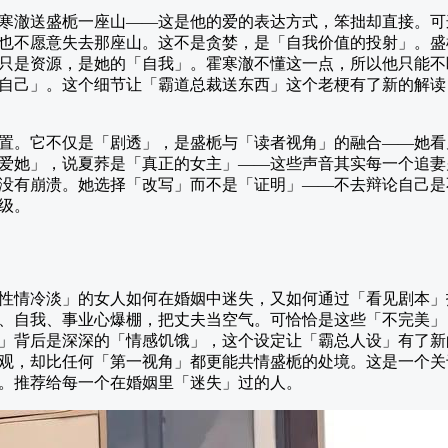
寒澈送盛栀一座山——这是他的爱的表达方式，笨拙却直接。可
也不愿意失去那座山。这不是贪婪，是「自我价值的投射」。盛
只是资源，是她的「自我」。霍寒澈不懂这一点，所以他只能不
自己」。这个细节让「霸道总裁送东西」这个老梗有了新的解读
置。它不仅是「剧透」，是盛栀与「读者视角」的融合——她看
爱她」，说夏荞是「真正的女主」——这些声音其实每一个追妻
没有崩溃。她选择「改写」而不是「证明」——不去辩论自己是
级。
性情冷淡」的女人如何在婚姻中迷失，又如何通过「看见剧本」
、自我、事业心爆棚，把丈夫当空气。可恰恰是这些「不完美」
」背后是深深的「情感饥饿」，这个设定让「霸总人设」有了新
观，却比任何「第一视角」都更能共情盛栀的处境。这是一个关
。推荐给每一个在婚姻里「迷失」过的人。