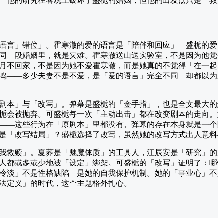
—他的研究在客观上破坏了盛栀的婚姻，但他的出发点只是「救
语言」错位」。霍寒澈的爱的语言是「陪伴和回应」，盛栀的爱
同一段婚姻里，就是灾难。霍寒澈送山送实验室，不是因为他觉
月不回家，不是因为她不爱霍寒澈，而是她真的不觉得「在一起
鸣——多少夫妻不是不爱，是「爱的语言」完全不同，却都以为
剧本」与「改写」。弹幕是盛栀的「金手指」，也是全文最大的
栀会被抛弃。可盛栀每一次「主动出击」都在改变剧本的走向。
——这些行为在「原剧本」里都没有。弹幕的存在本身就是一个
是「改写结局」？盛栀选择了改写，虽然她的改写方式出人意料
我救赎」。夏荞是「魅魔体质」的工具人，江辰安是「研究」的
人都或多或少地被「设定」绑架。可盛栀的「改写」证明了：哪
冷淡」不是性格缺陷，是她的自我保护机制。她的「事业心」不
法定义」的时代，这个主题格外扎心。