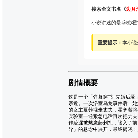
搜索全文书名《
边月
小说讲述的是盛栀/霍
重要提示：
本小说
剧情概要
这是一个「弹幕穿书+先婚后爱
亲近。一次浴室乌龙事件后，她
的女主夏荞撬走丈夫，霍寒澈将
实验室一通紧急电话再次把丈夫
作疏漏被魅魔藤刺扎，陷入了前
导」的悬念中展开，最终揭晓：