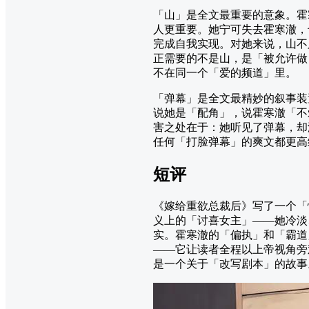
「山」是全文最重要的意象。霍
人更重要。她宁可失去霍寒澈，
完成自我实现。对她来说，山不
正需要的不是山，是「被允许做
不在同一个「爱的频道」里。
「弹幕」是全文最精妙的叙事装
说她是「配角」，说霍寒澈「不
害之处在于：她听见了弹幕，却
任何「打脸弹幕」的爽文都更高
短评
《嫁给重欲总裁后》写了一个「
义上的「讨喜女主」——她冷淡
实。霍寒澈的「偏执」和「霸道
——它让读者全程以上帝视角旁
是一个关于「改写剧本」的故事