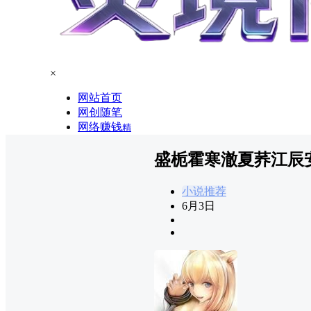
×
网站首页
网创随笔
网络赚钱
精
盛栀霍寒澈夏荞江辰
小说推荐
6月3日