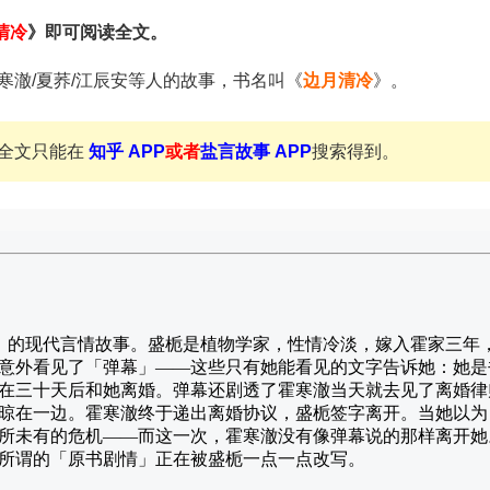
清冷
》即可阅读全文。
寒澈/夏荞/江辰安等人的故事，书名叫《
边月清冷
》。
全文只能在
知乎 APP
或者
盐言故事 APP
搜索得到。
」的现代言情故事。盛栀是植物学家，性情冷淡，嫁入霍家三年
意外看见了「弹幕」——这些只有她能看见的文字告诉她：她是
在三十天后和她离婚。弹幕还剧透了霍寒澈当天就去见了离婚律
晾在一边。霍寒澈终于递出离婚协议，盛栀签字离开。当她以为
所未有的危机——而这一次，霍寒澈没有像弹幕说的那样离开她
所谓的「原书剧情」正在被盛栀一点一点改写。