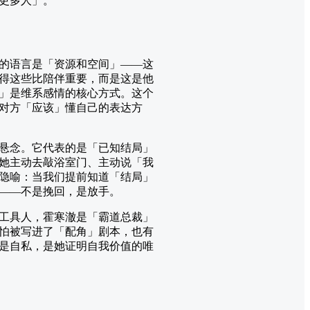
更多人」。
的语言是「资源和空间」——这
得这些比陪伴重要，而是这是他
」是维系感情的核心方式。这个
对方「应该」懂自己的表达方
悬念。它代表的是「已知结局」
她主动去敲浴室门、主动说「我
隐喻：当我们提前知道「结局」
——不是挽回，是放手。
工具人，霍寒澈是「霸道总裁」
怕被写进了「配角」剧本，也有
是自私，是她证明自我价值的唯