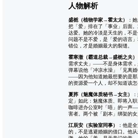
人物解析
盛栀（植物学家→霍太太）
：她
把「爱」排在了「事业」后面。
达爱。她的冷淡是天生的，不是
问题不是不爱，是「爱的语言」
错位，才是婚姻最大的裂缝。
霍寒澈（霸道总裁→盛栀之夫）
需求丈夫」——不是身体需求，
弹幕说他「冲凉水澡」「见离婚
——因为他知道她最想要的是那
的资源爱一个人，却不知道该怎
夏荞（魅魔体质秘书→女主）
：
定」如此：魅魔体质、即将入职
咖啡进办公室时「唔」的一声—
害者。两个被「剧本」绑架的女
江辰安（实验室同事）
：他是全
的，不是逃避婚姻的借口。他从