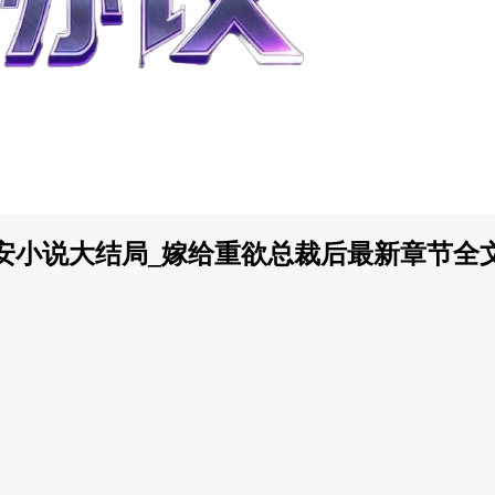
安小说大结局_嫁给重欲总裁后最新章节全