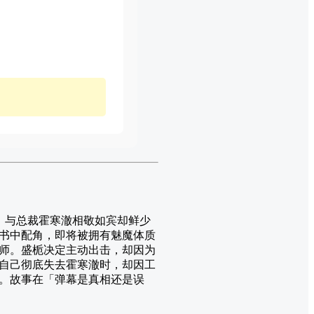
，与总裁霍寒澈相敬如宾却鲜少
书中配角，即将被拥有魅魔体质
师。盛栀决定主动出击，却因为
自己彻底失去霍寒澈时，却因工
。故事在「弹幕是真相还是误