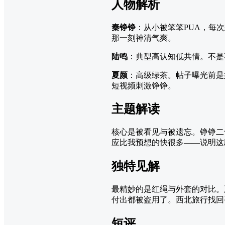
人物解析
秦铮铮
：从小被笨笨PUA，每
那一刻神清气爽。
陆鸣
：典型高认知低共情。不是
夏颜
：高级绿茶。帖子曝光前是
短视频刺激铮铮。
主题解读
核心是被看见与被遗忘。铮铮二
应比我预想的快很多——说明这
独特见解
最精妙的是红绳与外套的对比。
付出都被盗用了。西北旅行找回
短评