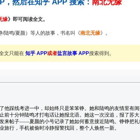
PP，然后在知乎 APP 搜索：
南北无缘
无缘
》即可阅读全文。
铮/陆鸣/夏颜）等人的故事，书名叫《
南北无缘
》。
全文只能在
知乎 APP
或者
盐言故事 APP
搜索得到。
了他踩线考进一中，却始终只是笨笨铮。她和陆鸣的友情里有闺
止前十分钟陆鸣才打电话让她报北语。她这一次没追，报了苏大
发来帖子——夏颜的小号记录了她如何蓄意接近陆鸣。铮铮把礼
业旅行，手机被偷时冷静报警找回，整个人焕然一新。