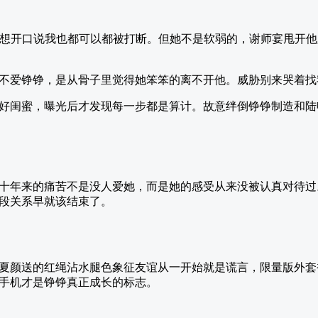
次想开口说我也都可以都被打断。但她不是软弱的，谢师宴甩开
不爱铮铮，是从骨子里觉得她笨笨的离不开他。威胁别来哭着找
好闺蜜，曝光后才发现每一步都是算计。故意绊倒铮铮制造和陆
十年来的痛苦不是没人爱她，而是她的感受从来没被认真对待过
段关系早就该结束了。
夏颜送的红绳沾水腿色象征友谊从一开始就是谎言，限量版外套
手机才是铮铮真正成长的标志。