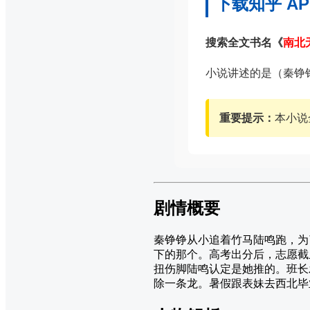
下载知乎 A
搜索全文书名《
南北
小说讲述的是（秦铮
重要提示：
本小说
剧情概要
秦铮铮从小追着竹马陆鸣跑，为
下的那个。高考出分后，志愿截
扭伤脚陆鸣认定是她推的。班长
除一条龙。暑假跟表妹去西北毕