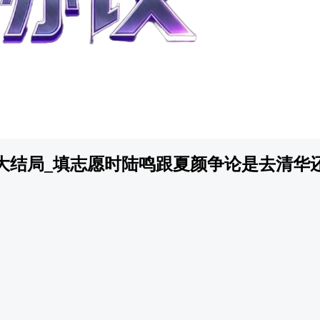
大结局_填志愿时陆鸣跟夏颜争论是去清华