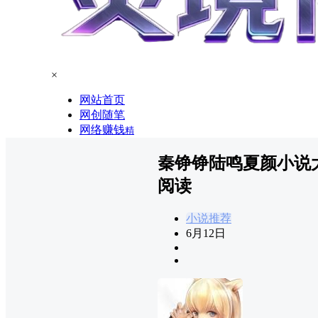
×
网站首页
网创随笔
网络赚钱
精
秦铮铮陆鸣夏颜小说
阅读
小说推荐
6月12日