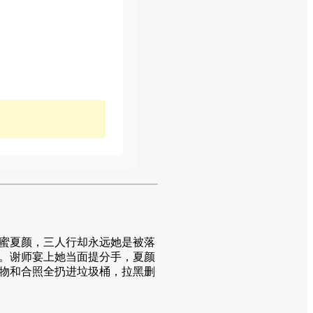
蜜夏颜，三人行却永远她是被落
。谢师宴上她当面提分手，夏颜
物和合照全扔进垃圾桶，拉黑删