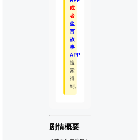
APP
或
者
盐
言
故
事
APP
搜
索
得
到。
剧情概要