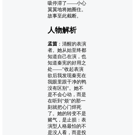
吸停滞了——小心
翼翼地将她圈住。
故事至此截断。
人物解析
孟茵
：清醒的表演
者。她从始至终都
知道自己在演，也
知道秦宪的好用之
处——"收起表演
欲后我发现秦宪在
我眼里跟干净的鸭
没有区别"。她不
是不会心动，而是
在听到"烦"的那一
刻就把心门焊死
了。她的转变不是
赌气，是止损：表
演型人格最怕的不
是没人看，而是投