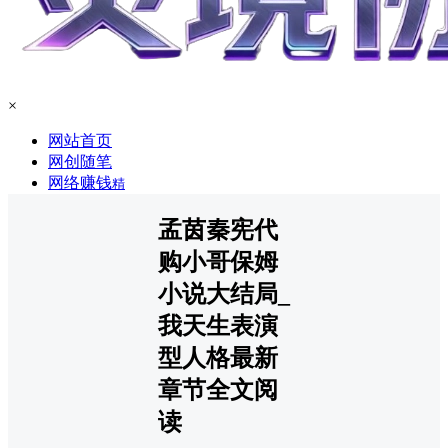
×
网站首页
网创随笔
网络赚钱
精
孟茵秦宪代
购小哥保姆
小说大结局_
我天生表演
型人格最新
章节全文阅
读