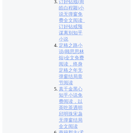
订好钻戒(周
皓白程颖)小
说无弹窗免
费全文阅读_
订好钻戒预
谋离别知乎
小说
定格之路小
说(顾思思林
灿)全文免费
阅读，终身
定格之年无
弹窗结局章
节阅读
真千金黑心
知乎小说免
费阅读，以
茶吃茶遇明
邱明珠宋袅
无弹窗结局
全文阅读
商籍郡主(孟