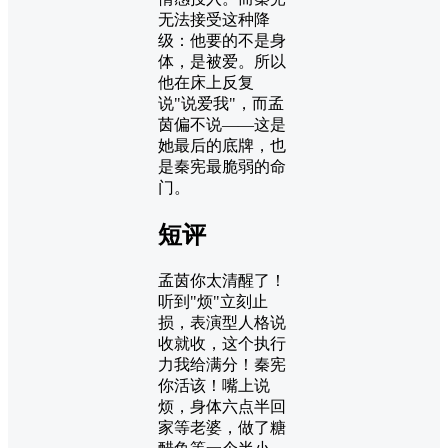
无法接受这种降
级：他要的不是身
体，是被爱。所以
他在床上反复
说"说爱我"，而孟
茵偏不说——这是
她最后的底牌，也
是秦宪最脆弱的命
门。
短评
孟茵你太清醒了！
听到"烦"立刻止
损，表演型人格说
收就收，这个执行
力我给满分！秦宪
你活该！嘴上说
烦，身体六点半回
家等老婆，做了糖