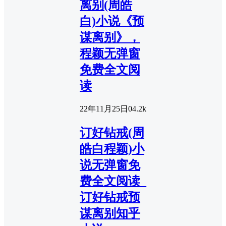
离别(周皓
白)小说《预
谋离别》，
程颖无弹窗
免费全文阅
读
22年11月25日
0
4.2k
订好钻戒(周
皓白程颖)小
说无弹窗免
费全文阅读_
订好钻戒预
谋离别知乎