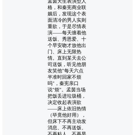
孟茵天生表演型人
格，和秦宪商业联
姻后，发现这个表
面清冷的男人实则
重欲，于是尽情表
演——每天缠着他
送饭、秀恩爱、十
个早安吻才放他出
门、床上无限热
情。直到某天去公
司送饭，听见他朋
友笑他"每天六点
半准时回家不烦
吗"，秦宪亲口
说"烦"。孟茵当场
把饭丢进垃圾桶，
决定收起表演欲
——床上依旧热情
（毕竟他好用），
但床下不再主动发
消息、不再送饭、
不再粘人、不再早