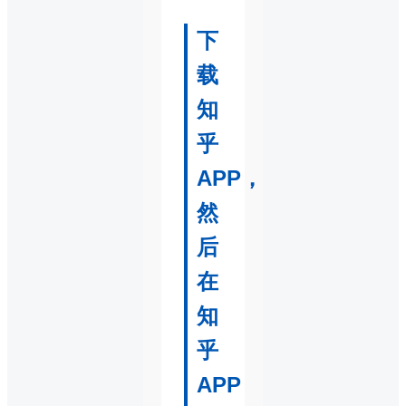
下
载
知
乎
APP，
然
后
在
知
乎
APP