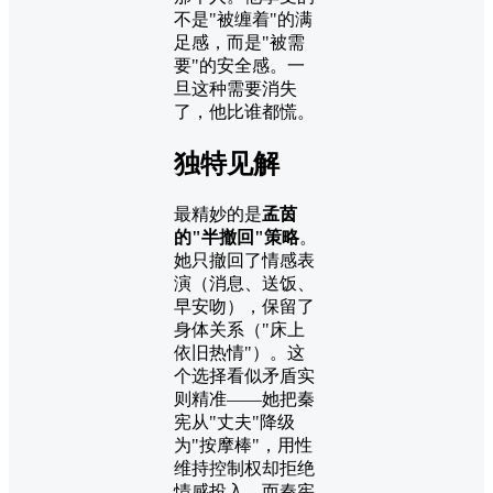
不是"被缠着"的满
足感，而是"被需
要"的安全感。一
旦这种需要消失
了，他比谁都慌。
独特见解
最精妙的是
孟茵
的"半撤回"策略
。
她只撤回了情感表
演（消息、送饭、
早安吻），保留了
身体关系（"床上
依旧热情"）。这
个选择看似矛盾实
则精准——她把秦
宪从"丈夫"降级
为"按摩棒"，用性
维持控制权却拒绝
情感投入。而秦宪