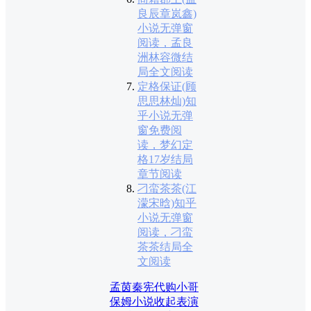
良辰章岚鑫)
小说无弹窗
阅读，孟良
洲林容微结
局全文阅读
定格保证(顾
思思林灿)知
乎小说无弹
窗免费阅
读，梦幻定
格17岁结局
章节阅读
刁蛮茶茶(江
濛宋晗)知乎
小说无弹窗
阅读，刁蛮
茶茶结局全
文阅读
孟茵秦宪代购小哥
保姆小说
收起表演