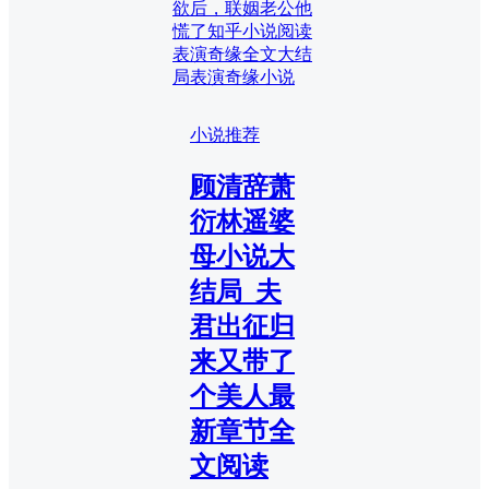
欲后，联姻老公他
慌了知乎小说阅读
表演奇缘全文大结
局
表演奇缘小说
小说推荐
顾清辞萧
衍林遥婆
母小说大
结局_夫
君出征归
来又带了
个美人最
新章节全
文阅读