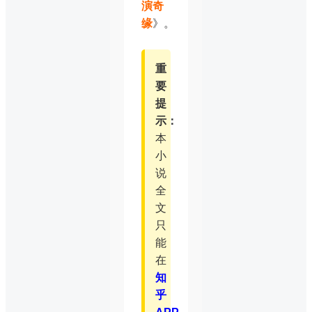
演奇
缘
》。
重
要
提
示：
本
小
说
全
文
只
能
在
知
乎