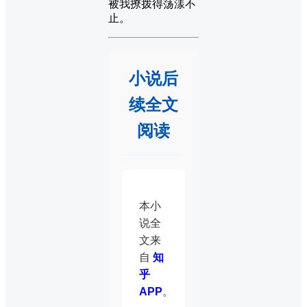
被我撩拨得荡漾不
止。
小说后
续全文
阅读
本小
说全
文来
自
知
乎
APP
。