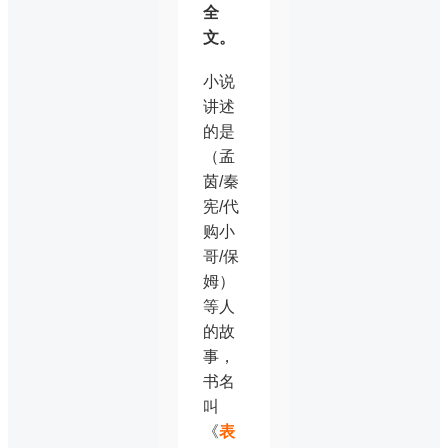
全
文。
小说
讲述
的是
（孟
茵/秦
宪/代
购小
哥/保
姆）
等人
的故
事，
书名
叫
《
表