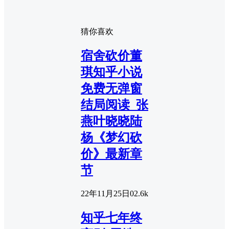
猜你喜欢
宿舍砍价董
琪知乎小说
免费无弹窗
结局阅读_张
燕叶晓晓陆
杨《梦幻砍
价》最新章
节
22年11月25日
0
2.6k
知乎七年终