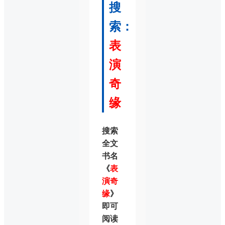
搜
索：
表
演
奇
缘
搜索
全文
书名
《
表
演奇
缘
》
即可
阅读