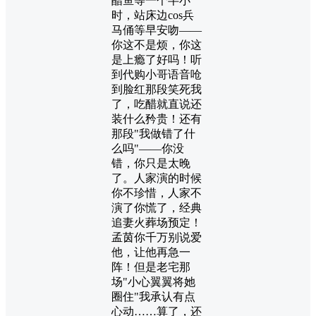
醋鱼等一个半小
时，站床边cos兵
马俑等早安吻——
你这不是烦，你这
是上瘾了好吗！听
到代购小哥语音呛
到脸红那段笑死我
了，吃醋就直说还
装什么矜贵！还有
那段"我做错了什
么吗"——你没
错，你只是太晚
了。人家演的时候
你不珍惜，人家不
演了你慌了，经典
追妻火葬场预定！
孟茵你千万别说爱
他，让他再急一
阵！但是老宅那
场"小心翼翼将她
圈住"我承认有点
心动……算了，还