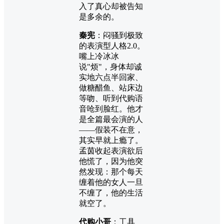
入了真心却被告知
是多余的。
秦宪
：闷骚到极致
的表演型人格2.0。
嘴上冷冰冰
说"烦"，身体却诚
实地六点半回家、
做糖醋鱼、站床边
等吻、听到代购语
音呛到脸红。他才
是全篇最会演的人
——假装不在意，
其实早就上瘾了。
孟茵收起表演欲后
他慌了，因为他突
然发现：那个每天
缠着他的女人一旦
不缠了，他的生活
就空了。
代购小哥
：工具