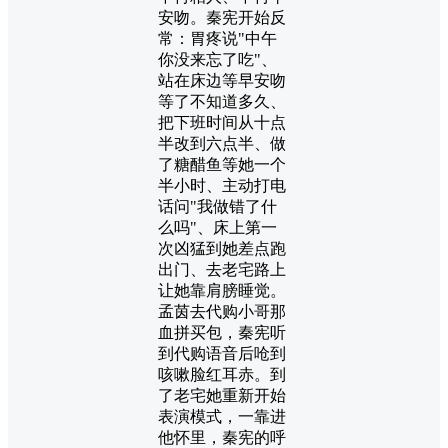
安吻。秦宪开始反
常：胃疼说"中午
你没来忘了吃"、
站在床边等早安吻
等了不知道多久、
把下班时间从十点
半改到六点半、做
了糖醋鱼等她一个
半小时、主动打电
话问"我做错了什
么吗"、床上第一
次凶猛到她差点跑
出门、去老宅路上
让她靠肩膀睡觉。
孟茵去代购小哥那
血拼买包，秦宪听
到代购语音后呛到
咳嗽脸红耳赤。到
了老宅她重新开始
表演模式，一靠进
他怀里，秦宪的呼