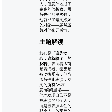
人，但意外地成了
秦宪的假想敌。孟
茵去他那里买包，
他就成了秦宪嫉妒
的对象——虽然孟
茵对他毫无感情。
主题解读
核心是
「谁先动
心，谁就输了」的
反转
。表面看孟茵
是表演者、秦宪是
被动接受者，但当
孟茵停止表演，秦
宪的所有"不在
意"瞬间崩塌——
他才发现自己不是
被表演的那个人，
而是被表演困住的
那个人。他享受的