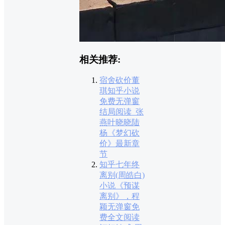
相关推荐:
宿舍砍价董
琪知乎小说
免费无弹窗
结局阅读_张
燕叶晓晓陆
杨《梦幻砍
价》最新章
节
知乎七年终
离别(周皓白)
小说《预谋
离别》，程
颖无弹窗免
费全文阅读