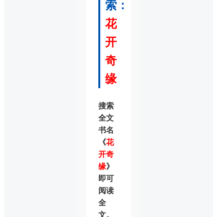
索：
花
开
奇
缘
搜索
全文
书名
《
花
开奇
缘
》
即可
阅读
全
文。