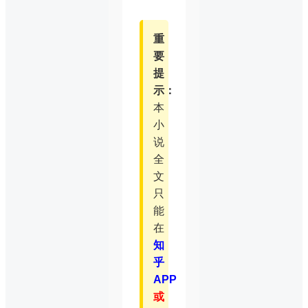
重
要
提
示：
本
小
说
全
文
只
能
在
知
乎
APP
或