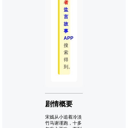
者
盐
言
故
事
APP
搜
索
得
到。
剧情概要
宋嫣从小追着冷淡
竹马谢谨跑，十多