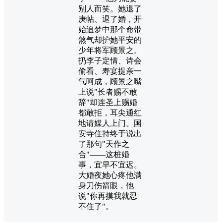
别人而笑。她退了
庚帖、退了婚，开
始追梦中那个命带
煞气却护她平安的
少年将军顾景之。
扔李子定情、诗会
偷看、寿宴提亲一
气呵成，顾景之嘴
上说"长者赐不敢
辞"却连圣上赐婚
都敢拒，耳尖通红
地请媒人上门。国
安寺住持终于说出
了那句"天作之
合"——这桩婚
事，宜早不宜迟。
大婚夜她心疼他满
身刀伤箭眼，他
说"你再摸我就忍
不住了"。