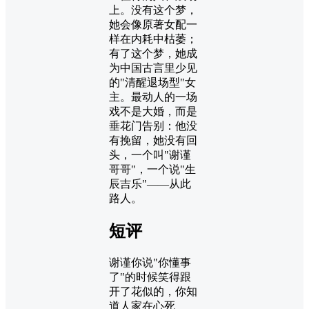
上。没有这个梦，
她会像原著女配一
样在内耗中枯萎；
有了这个梦，她成
为中国古言里少见
的"清醒退场型"女
主。最动人的一场
戏不是大婚，而是
垂花门告别：他没
有挽留，她没有回
头，一个叫"谢谨
哥哥"，一个说"生
辰吉乐"——从此
路人。
短评
谢谨你说"你懂事
了"的时候笑得跟
开了花似的，你知
道人家在心死