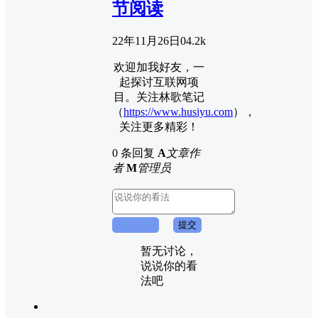
节阅读
22年11月26日
0
4.2k
欢迎加我好友，一
起探讨互联网项
目。关注林歌笔记
（
https://www.husiyu.com
），
关注更多精彩！
0 条回复
A
文章作
者
M
管理员
取消回复
提交
暂无讨论，
说说你的看
法吧