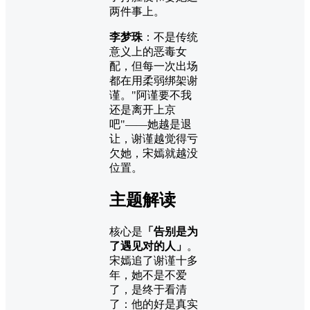
两件事上。
李梦珠
：不是传统
意义上的恶毒女
配，但每一次出场
都在用柔弱绑架谢
谨。"阿谨要不我
还是离开上京
吧"——她越是退
让，谢谨越觉得亏
欠她，宋嫣就越没
位置。
主题解读
核心是
「告别是为
了遇见对的人」
。
宋嫣追了谢谨十多
年，她不是不爱
了，是终于看清
了：他的好是真实