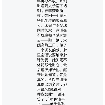
年痴心不改。直到
谢谨随太子南下遇
刺，被李梦珠所
救，带回一个离不
得他半步的救命恩
人。宋嫣与李梦珠
同时落水，谢谨毫
不犹豫朝李梦珠游
去——那一刻，宋
嫣高热三日，做了
一个沉长的梦。梦
里谢谨说要纳李梦
珠为妾，她哭闹不
休耗尽他耐心，最
后也没嫁给他。醒
来后她知道，梦是
真的。所以当谢谨
真提出纳妾时，她
只说"你说得对，
理应如此"。谢谨
笑了，说"你懂事
了"——他为能娶