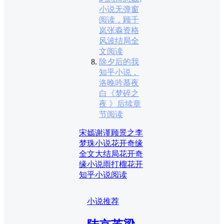
小说无弹窗
阅读，顾千
岚张淼资格
风波结局全
文阅读
除夕后的我
知乎小说，
洛晚吟慕夜
白《梦碎之
夜 》后续章
节阅读
宋嫣谢谨顾景之李
梦珠小说
花开奇缘
全文大结局
花开奇
缘小说
雨打榴花开
知乎小说阅读
小说推荐