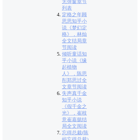
无弹窗章节
列表
定格之年顾
思思知乎小
说《梦幻定
格》，林灿
全文结局章
节阅读
倾听童话知
乎小说《缘
起植物
人》，陈思
彤郑思过全
文章节阅读
失声真千金
知乎小说
《假千金之
光》，崔枝
意崔嘉懿结
局全文阅读
忘得总裁(陈
屿忘得总裁)