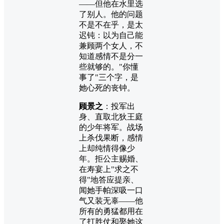
——但他在水里选
了别人。他的问题
不是不在乎，是太
迟钝：以为自己能
兼顾两个女人，不
知道感情不是分一
些就够的。"你懂
事了"三个字，是
她心死的丧钟。
顾景之
：投军出
身、直取北狄王庭
的少年将军。战场
上杀伐果断，感情
上却纯情得像少
年。拒公主赐婚、
在寿宴上"求之不
得"地答应提亲、
闻她手帕深吸一口
气又装无辜——他
所有的勇猛都用在
了打胜仗和娶她这