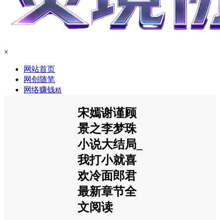
×
网站首页
网创随笔
网络赚钱
精
宋嫣谢谨顾
景之李梦珠
小说大结局_
我打小就喜
欢冷面郎君
最新章节全
文阅读