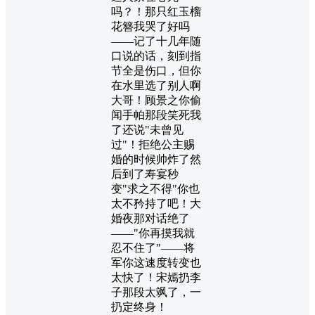
吗？！那只红玉榴
花簪我哭了好吗
——记了十几年随
口说的话，刻到指
节全是伤口，但你
在水里选了别人啊
大哥！顾景之你偷
闻手帕那段笑死我
了还说"未曾见
过"！拒绝公主赐
婚的时候帅炸了然
后到了寿宴秒
变"求之不得"你也
太不矜持了吧！大
婚夜那对话绝了
——"你再摸我就
忍不住了"——将
军你这速度转变也
太快了！宋嫣扔李
子那段太飒了，一
扔定终身！