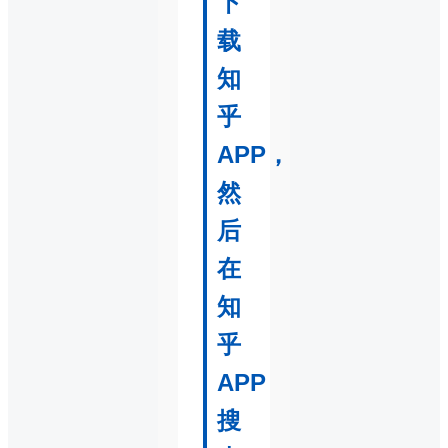
下
载
知
乎
APP，
然
后
在
知
乎
APP
搜