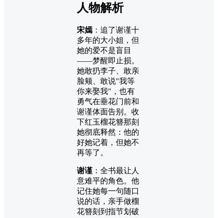
人物解析
宋嫣
：追了谢谨十
多年的大小姐，但
她的爱不是盲目
——梦醒即止损。
她敢扔李子、敢亲
脸颊、敢说"我等
你来娶我"，也有
勇气在垂花门前和
谢谨体面告别。收
下红玉榴花簪那刻
她彻底释然：他的
好她记着，但她不
再等了。
谢谨
：全书最让人
意难平的角色。他
记住她每一句随口
说的话，亲手做榴
花簪刻到指节划破