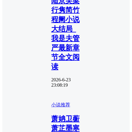
陆京芙梁
行隽简竹
程阑小说
大结局_
我是夫管
严最新章
节全文阅
读
2026-6-23
23:08:19
小说推荐
萧姌卫蘅
萧芷墨寒