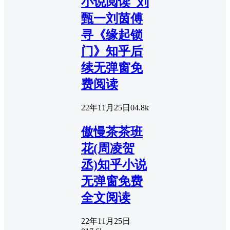
小说阅读_刘
甄一刘茵傅
寻《缘起锁
门》知乎后
续无弹窗免
费阅读
22年11月25日
0
4.8k
傲慢茶茶班
花(周凌贺
丞)知乎小说
无弹窗免费
全文阅读
22年11月25日