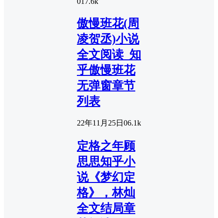
0
17.6k
傲慢班花(周
凌贺丞)小说
全文阅读_知
乎傲慢班花
无弹窗章节
列表
22年11月25日
0
6.1k
定格之年顾
思思知乎小
说《梦幻定
格》，林灿
全文结局章