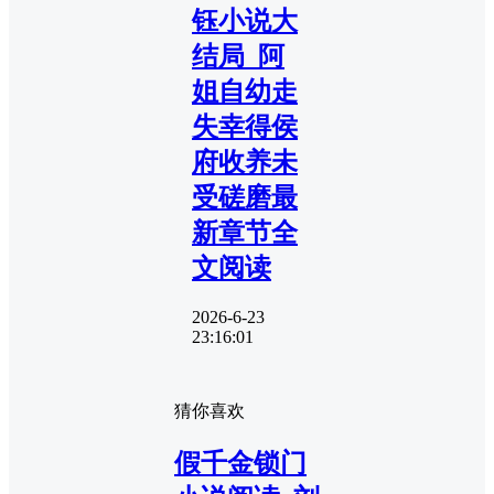
钰小说大
结局_阿
姐自幼走
失幸得侯
府收养未
受磋磨最
新章节全
文阅读
2026-6-23
23:16:01
猜你喜欢
假千金锁门