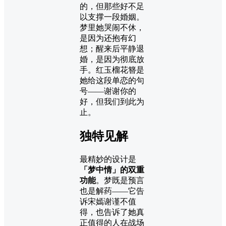
的，但那些好不足
以支撑一段婚姻。
梦里她哭闹不休，
是因为还抱有幻
想；醒来后平静退
婚，是因为彻底放
手。红玉榴花簪是
她给这段单恋的句
号——谢谢你的
好，但我们到此为
止。
独特见解
最精妙的设计是
「梦中情」的双重
功能
。梦既是预言
也是解药——它告
诉宋嫣谢谨不值
得，也告诉了她真
正值得的人在战场