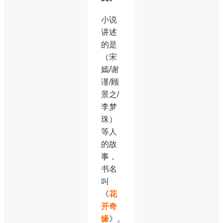
小说
讲述
的是
（宋
嫣/谢
谨/顾
景之/
李梦
珠）
等人
的故
事，
书名
叫
《
花
开奇
缘
》。