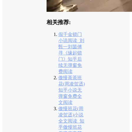
相关推荐:
假千金锁门
小说阅读_刘
甄一刘茵傅
寻《缘起锁
门》知乎后
续无弹窗免
费阅读
傲慢茶茶班
花(周凌贺丞)
知乎小说无
弹窗免费全
文阅读
傲慢班花(周
凌贺丞)小说
全文阅读_知
乎傲慢班花