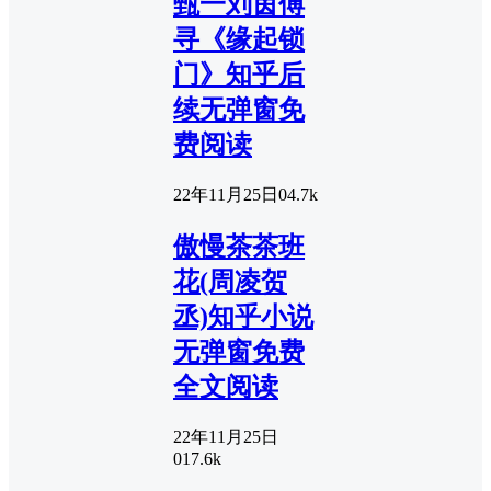
甄一刘茵傅
寻《缘起锁
门》知乎后
续无弹窗免
费阅读
22年11月25日
0
4.7k
傲慢茶茶班
花(周凌贺
丞)知乎小说
无弹窗免费
全文阅读
22年11月25日
0
17.6k