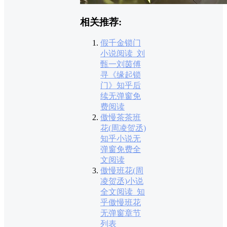
相关推荐:
假千金锁门
小说阅读_刘
甄一刘茵傅
寻《缘起锁
门》知乎后
续无弹窗免
费阅读
傲慢茶茶班
花(周凌贺丞)
知乎小说无
弹窗免费全
文阅读
傲慢班花(周
凌贺丞)小说
全文阅读_知
乎傲慢班花
无弹窗章节
列表