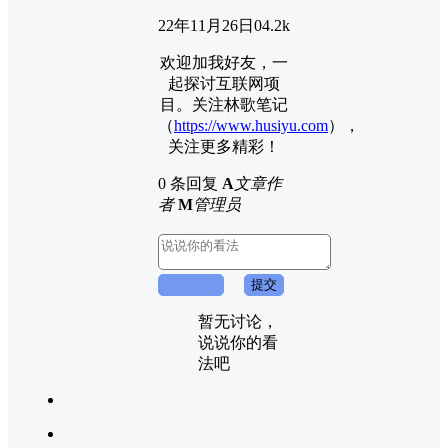
22年11月26日
0
4.2k
欢迎加我好友，一
起探讨互联网项
目。关注林歌笔记
（
https://www.husiyu.com
），
关注更多精彩！
0 条回复
A
文章作
者
M
管理员
取消回复
提交
暂无讨论，
说说你的看
法吧