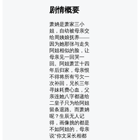
剧情概要
萧姌是萧家三小
姐，自幼被母亲交
给周姨娘抚养——
因为她那张与走失
阿姐相似的脸，让
母亲见一回哭一
回。阿姐萧芷十四
年后归家，母亲恨
不得将所有亏欠一
次补回，兄长三年
寻妹耗费心血，父
亲连她八字都递给
二皇子只为给阿姐
留条退路。而萧姌
呢？生辰无人记
得，画像挑的都是
不如阿姐的，母亲
说"你文采长相都