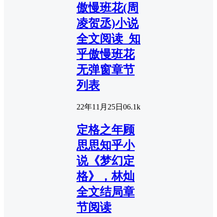
傲慢班花(周
凌贺丞)小说
全文阅读_知
乎傲慢班花
无弹窗章节
列表
22年11月25日
0
6.1k
定格之年顾
思思知乎小
说《梦幻定
格》，林灿
全文结局章
节阅读