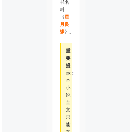
书名
叫
《
星
月良
缘
》。
重
要
提
示：
本
小
说
全
文
只
能
在