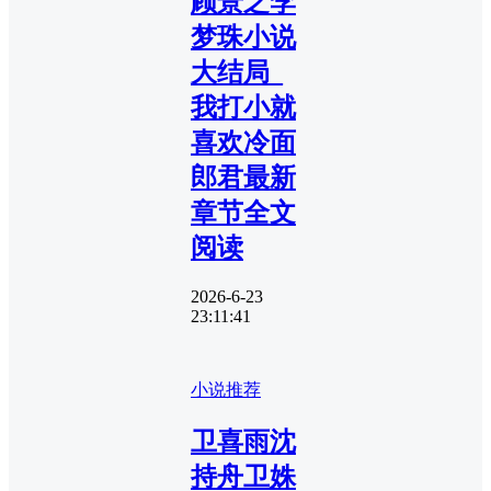
顾景之李
梦珠小说
大结局_
我打小就
喜欢冷面
郎君最新
章节全文
阅读
2026-6-23
23:11:41
小说推荐
卫喜雨沈
持舟卫姝