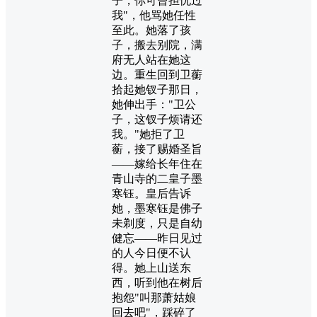
子，你可曾担忧过
我"，他骂她任性
至此。她落了孩
子，搬去别院，满
府无人站在她这
边。重生回到卫蘅
拾起她钗子那日，
她伸出手："卫公
子，这钗子烦请还
我。"她拒了卫
蘅，接了赐婚圣旨
——嫁给长年住在
青山寺的二皇子墨
寒钰。皇后告诉
她，墨寒钰是佛子
未剃度，只是自幼
健忘——昨日见过
的人今日便不认
得。她上山送东
西，听到他在树后
抱怨"叫那萧姑娘
回去吧"，踩碎了