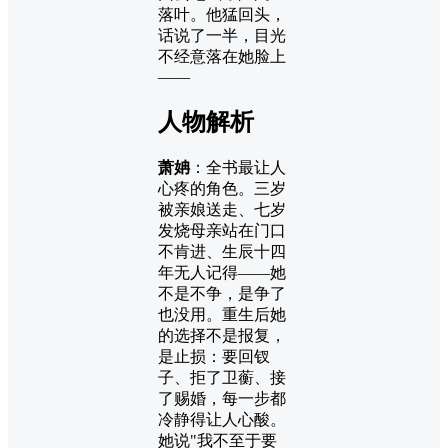
落叶。他猛回头，
话说了一半，目光
不经意落在她脸上
——
人物解析
萧姌
：全书最让人
心疼的角色。三岁
被亲娘送走、七岁
发烧母亲站在门口
不肯进、生辰十四
年无人记得——她
不是不争，是争了
也没用。重生后她
的选择不是报复，
是止损：要回钗
子、拒了卫蘅、接
了赐婚，每一步都
冷静得让人心酸。
她说"我不至于要