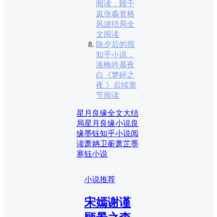
阅读，顾千
岚张淼资格
风波结局全
文阅读
除夕后的我
知乎小说，
洛晚吟慕夜
白《梦碎之
夜 》后续章
节阅读
星月良缘全文大结
局
星月良缘小说
良
缘墨钰知乎小说阅
读
萧姌卫蘅萧芷墨
寒钰小说
小说推荐
宋嫣谢谨