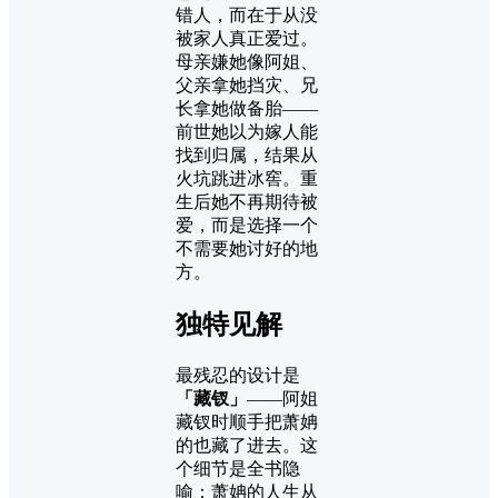
错人，而在于从没
被家人真正爱过。
母亲嫌她像阿姐、
父亲拿她挡灾、兄
长拿她做备胎——
前世她以为嫁人能
找到归属，结果从
火坑跳进冰窖。重
生后她不再期待被
爱，而是选择一个
不需要她讨好的地
方。
独特见解
最残忍的设计是
「藏钗」
——阿姐
藏钗时顺手把萧姌
的也藏了进去。这
个细节是全书隐
喻：萧姌的人生从