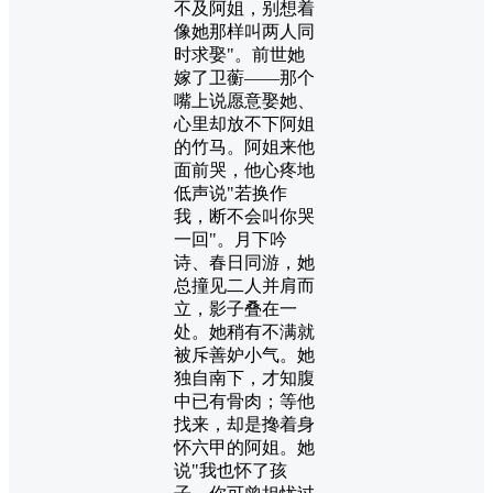
不及阿姐，别想着
像她那样叫两人同
时求娶"。前世她
嫁了卫蘅——那个
嘴上说愿意娶她、
心里却放不下阿姐
的竹马。阿姐来他
面前哭，他心疼地
低声说"若换作
我，断不会叫你哭
一回"。月下吟
诗、春日同游，她
总撞见二人并肩而
立，影子叠在一
处。她稍有不满就
被斥善妒小气。她
独自南下，才知腹
中已有骨肉；等他
找来，却是搀着身
怀六甲的阿姐。她
说"我也怀了孩