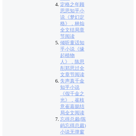
定格之年顾
思思知乎小
说《梦幻定
格》，林灿
全文结局章
节阅读
倾听童话知
乎小说《缘
起植物
人》，陈思
彤郑思过全
文章节阅读
失声真千金
知乎小说
《假千金之
光》，崔枝
意崔嘉懿结
局全文阅读
忘得总裁(陈
屿忘得总裁)
小说无弹窗