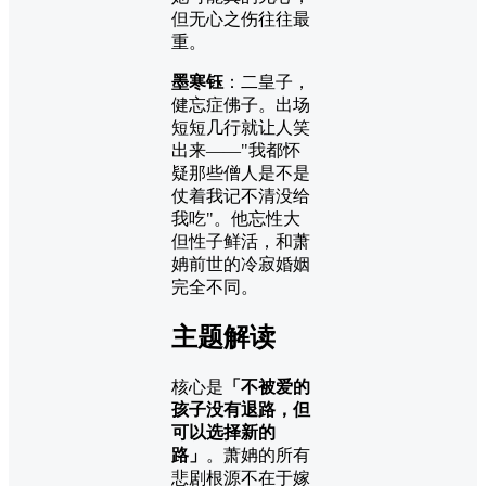
但无心之伤往往最
重。
墨寒钰
：二皇子，
健忘症佛子。出场
短短几行就让人笑
出来——"我都怀
疑那些僧人是不是
仗着我记不清没给
我吃"。他忘性大
但性子鲜活，和萧
姌前世的冷寂婚姻
完全不同。
主题解读
核心是
「不被爱的
孩子没有退路，但
可以选择新的
路」
。萧姌的所有
悲剧根源不在于嫁