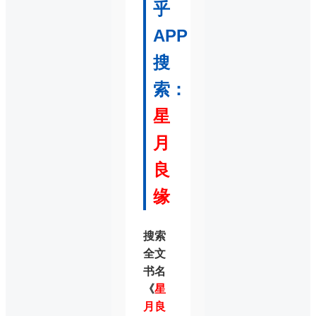
乎
APP
搜
索：
星
月
良
缘
搜索
全文
书名
《
星
月良