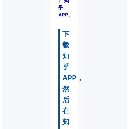
自
知
乎
APP
。
下
载
知
乎
APP，
然
后
在
知