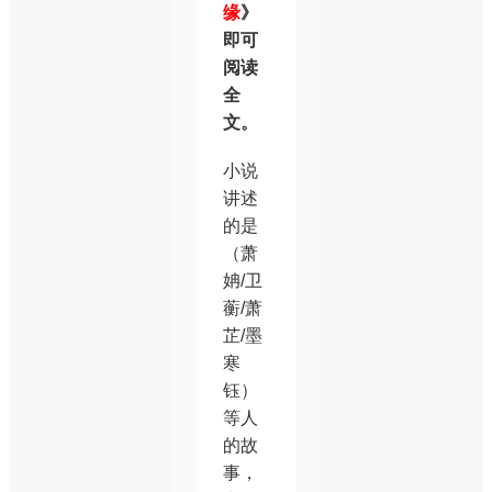
缘
》
即可
阅读
全
文。
小说
讲述
的是
（萧
姌/卫
蘅/萧
芷/墨
寒
钰）
等人
的故
事，