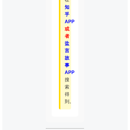
知
乎
APP
或
者
盐
言
故
事
APP
搜
索
得
到。