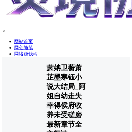
×
网站首页
网创随笔
网络赚钱
精
萧姌卫蘅萧
芷墨寒钰小
说大结局_阿
姐自幼走失
幸得侯府收
养未受磋磨
最新章节全