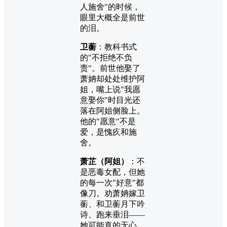
人施舍"的时候，
眼里大概全是前世
的泪。
卫蘅
：教科书式
的"不拒绝不负
责"。前世他娶了
萧姌却处处维护阿
姐，嘴上说"我愿
意娶你"时目光还
落在阿姐侧脸上。
他的"愿意"不是
爱，是愧疚和施
舍。
萧芷（阿姐）
：不
是恶毒女配，但她
的每一次"好意"都
像刀。劝萧姌嫁卫
蘅、和卫蘅月下吟
诗、跑来垂泪——
她可能真的无心，