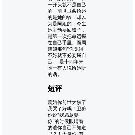
一开头就不是自己
的。前世卫蘅拾起
的是她的钗，却以
为是阿姐的；今生
她主动要回钗子，
是第一次把命运握
在自己手里。而周
姨娘那句"你觉得
不好就不必委屈自
己"，是十四年来
唯一有人说给她听
的话。
短评
萧姌你前世太惨了
我哭了好吗！卫蘅
你说"我愿意娶
你"的时候眼睛看
的谁你自己不知道
吗？！大哥你"有