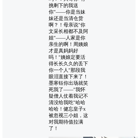
挑剩下的我送
你"——你是当妹
妹还是当清仓货
啊？！母亲说"你
文采长相都不及阿
姐"——人家是你
亲生的啊！周姨娘
才是真妈妈好
吗！"姨娘定要活
得长长久久的丢下
你一个人"那段我
眼泪直接下来了！
墨寒钰你出场就笑
死我了——"我怀
疑僧人仗着我记不
清没给我吃"哈哈
哈哈！健忘皇子x
被忽视三小姐，这
对我期待值拉满
了！