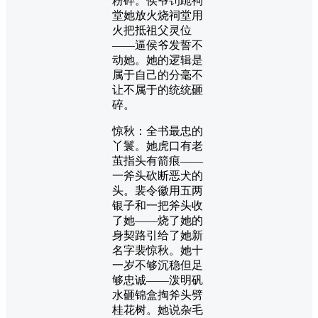
粉碎。侯爷罚跪祠
堂她放火烧祠堂用
火把抵祖父灵位
——逼侯爷发誓不
动她。她的逻辑是
属于自己的分毫不
让不属于的统统砸
碎。
惊秋：全书最忠的
丫鬟。她虎口有老
茧指头有箭痕——
一斧头砍断恶犬的
头。裴令徽用五两
银子和一把斧头收
了她——烧了她的
身契路引给了她新
名字裴惊秋。她十
一岁不够沉稳但足
够忠诚——泼明矾
水砸锦盒掏斧头劈
桂花树。她说杂毛