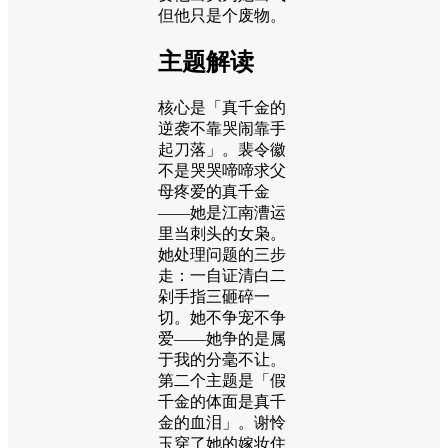
但他只是个废物。
主题解读
核心是「真千金的
逆袭不靠哭闹靠手
起刀落」。裴令徽
不是哭哭啼啼求父
母疼爱的真千金
——她是江南漕运
里当刺头的女枭。
她处理问题的三步
走：一自证清白二
剁手指三砸碎一
切。她不争宠不争
爱——她争的是属
于我的分毫不让。
第二个主题是「假
千金的体面是真千
金的血泪」。谢怜
玉穿了她的嫁妆住