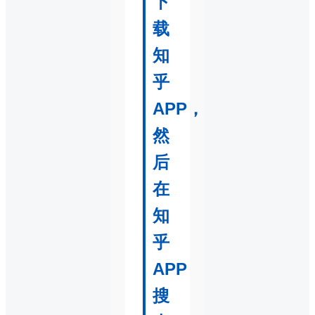
下
载
知
乎
APP，
然
后
在
知
乎
APP
搜