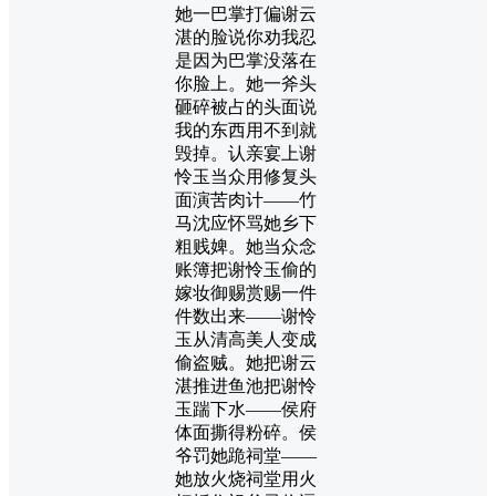
她一巴掌打偏谢云
湛的脸说你劝我忍
是因为巴掌没落在
你脸上。她一斧头
砸碎被占的头面说
我的东西用不到就
毁掉。认亲宴上谢
怜玉当众用修复头
面演苦肉计——竹
马沈应怀骂她乡下
粗贱婢。她当众念
账簿把谢怜玉偷的
嫁妆御赐赏赐一件
件数出来——谢怜
玉从清高美人变成
偷盗贼。她把谢云
湛推进鱼池把谢怜
玉踹下水——侯府
体面撕得粉碎。侯
爷罚她跪祠堂——
她放火烧祠堂用火