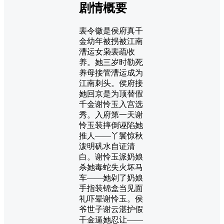
剧情概要
裴令徽是侯府真千
金幼年被拐被江南
漕运女枭裴疏收
养。她三岁时勒死
养母接管漕运成为
江南刺头。侯府接
她回京是为顶替假
千金谢怜玉入宫选
秀。入府第一天谢
怜玉装摔倒诬陷她
推人——丫鬟惊秋
泼明矾水自证清
白。谢怜玉派奶娘
杀她毒蛇失火坏马
车——她剁了奶娘
手指装锦盒当见面
礼吓晕谢怜玉。侯
爷世子谢云湛护假
千金逼她忍让——