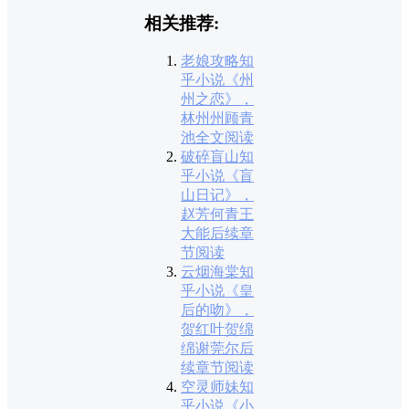
相关推荐:
老娘攻略知
乎小说《州
州之恋》，
林州州顾青
池全文阅读
破碎盲山知
乎小说《盲
山日记》，
赵芳何青王
大能后续章
节阅读
云烟海棠知
乎小说《皇
后的吻》，
贺红叶贺绵
绵谢莞尔后
续章节阅读
空灵师妹知
乎小说《小