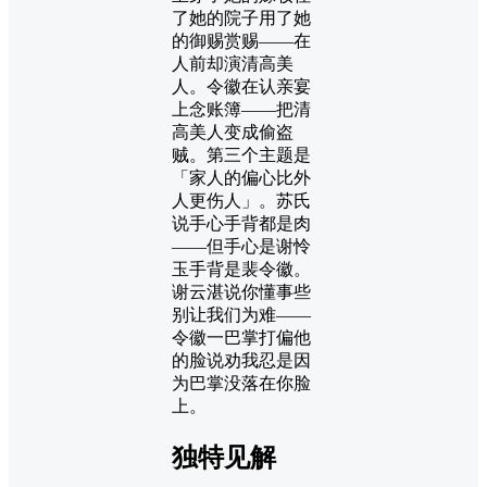
了她的院子用了她
的御赐赏赐——在
人前却演清高美
人。令徽在认亲宴
上念账簿——把清
高美人变成偷盗
贼。第三个主题是
「家人的偏心比外
人更伤人」。苏氏
说手心手背都是肉
——但手心是谢怜
玉手背是裴令徽。
谢云湛说你懂事些
别让我们为难——
令徽一巴掌打偏他
的脸说劝我忍是因
为巴掌没落在你脸
上。
独特见解