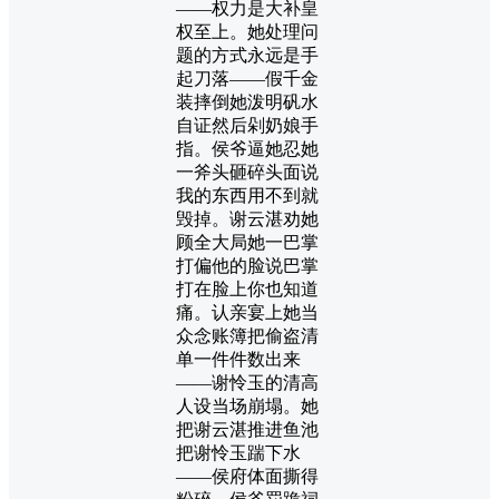
——权力是大补皇
权至上。她处理问
题的方式永远是手
起刀落——假千金
装摔倒她泼明矾水
自证然后剁奶娘手
指。侯爷逼她忍她
一斧头砸碎头面说
我的东西用不到就
毁掉。谢云湛劝她
顾全大局她一巴掌
打偏他的脸说巴掌
打在脸上你也知道
痛。认亲宴上她当
众念账簿把偷盗清
单一件件数出来
——谢怜玉的清高
人设当场崩塌。她
把谢云湛推进鱼池
把谢怜玉踹下水
——侯府体面撕得