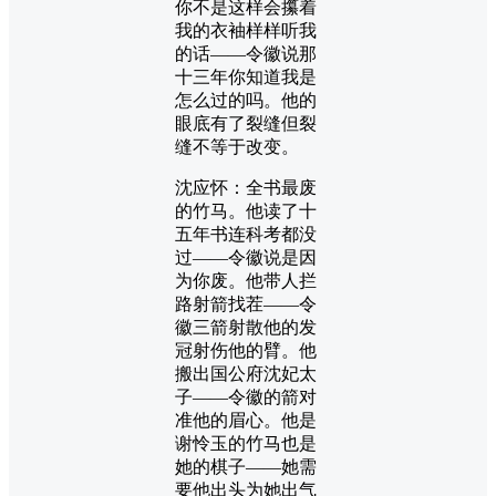
你不是这样会攥着
我的衣袖样样听我
的话——令徽说那
十三年你知道我是
怎么过的吗。他的
眼底有了裂缝但裂
缝不等于改变。
沈应怀：全书最废
的竹马。他读了十
五年书连科考都没
过——令徽说是因
为你废。他带人拦
路射箭找茬——令
徽三箭射散他的发
冠射伤他的臂。他
搬出国公府沈妃太
子——令徽的箭对
准他的眉心。他是
谢怜玉的竹马也是
她的棋子——她需
要他出头为她出气