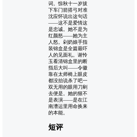
词。惊秋十一岁拔
下车门箭搭弓对准
沈应怀说出这句话
——这不是爱情这
是忠诚。她不是为
红颜怒——她为主
人怒。剁奶娘手指
装锦盒是全篇最吓
人的见面礼。谢怜
玉看清锦盒里的断
指后大叫——令徽
靠在太师椅上眼皮
都没抬说杀了吧一
双无用的眼用刀剜
去便是。她的狠不
是表演——是在江
南漕运里用命换来
的本能。
短评