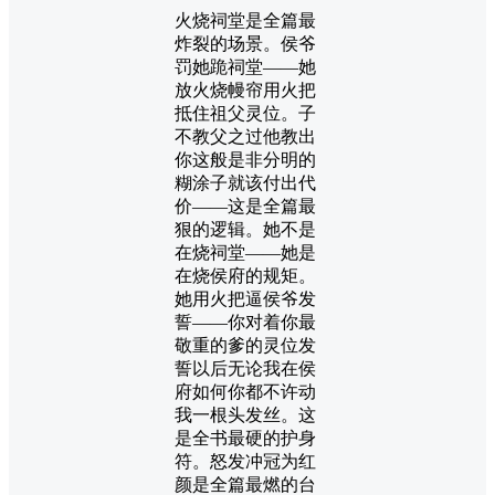
火烧祠堂是全篇最
炸裂的场景。侯爷
罚她跪祠堂——她
放火烧幔帘用火把
抵住祖父灵位。子
不教父之过他教出
你这般是非分明的
糊涂子就该付出代
价——这是全篇最
狠的逻辑。她不是
在烧祠堂——她是
在烧侯府的规矩。
她用火把逼侯爷发
誓——你对着你最
敬重的爹的灵位发
誓以后无论我在侯
府如何你都不许动
我一根头发丝。这
是全书最硬的护身
符。怒发冲冠为红
颜是全篇最燃的台