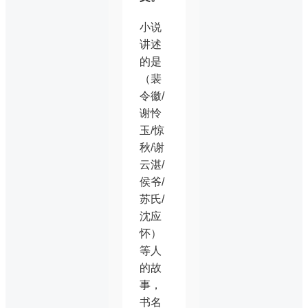
小说
讲述
的是
（裴
令徽/
谢怜
玉/惊
秋/谢
云湛/
侯爷/
苏氏/
沈应
怀）
等人
的故
事，
书名