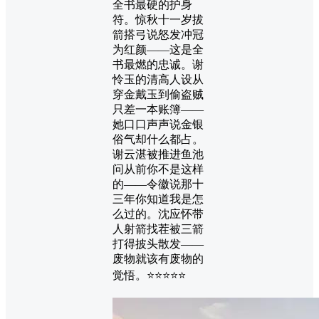
全书最硬的护身
符。惊秋十一岁拔
箭搭弓说怒发冲冠
为红颜——这是全
书最燃的忠诚。谢
怜玉的清高人设从
穿金戴玉到偷盗贼
只差一本账簿——
她口口声声说金银
俗气却什么都占。
谢云湛被推进鱼池
问从前你不是这样
的——令徽说那十
三年你知道我是怎
么过的。沈应怀带
人射箭找茬被三箭
打得披头散发——
废物就该有废物的
觉悟。⭐⭐⭐⭐⭐