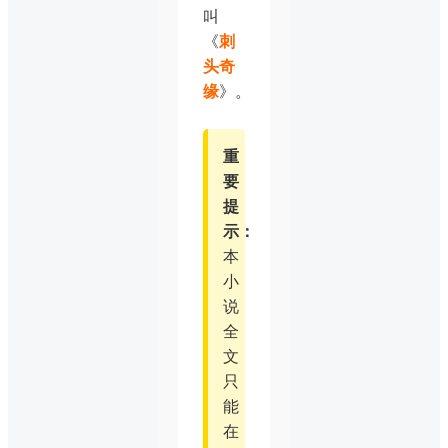
叫
《
刺
头奇
缘
》。
重
要
提
示：
本
小
说
全
文
只
能
在