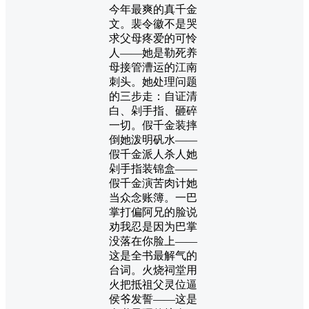
今年最爽的真千金
文。裴令徽不是哭
求父母疼爱的可怜
人——她是勒死养
母接管漕运的江南
刺头。她处理问题
的三步走：自证清
白、剁手指、砸碎
一切。假千金装摔
倒她泼明矾水——
假千金派人杀人她
剁手指装锦盒——
假千金演苦肉计她
当众念账簿。一巴
掌打偏阿兄的脸说
劝我忍是因为巴掌
没落在你脸上——
这是全书最解气的
台词。火烧祠堂用
火把抵祖父灵位逼
侯爷发誓——这是