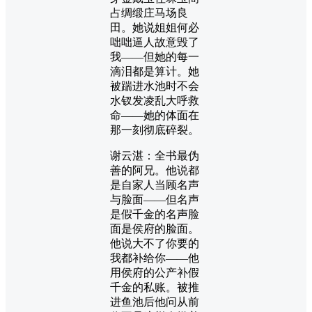
占绸缎庄马场良
田。她说姐姐何必
咄咄逼人故意毁了
我——但她的每一
滴泪都是算计。她
被踹进水池时不会
水钗发凌乱大呼救
命——她的体面在
那一刻彻底碎裂。
谢云湛：全书最伪
善的阿兄。他说都
是自家人当顾名声
与脸面——但名声
是假千金的名声脸
面是侯府的脸面。
他说大不了你要的
我都补给你——他
用侯府的公产补假
千金的私账。被推
进鱼池后他问从前