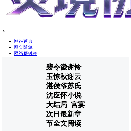
×
网站首页
网创随笔
网络赚钱
精
裴令徽谢怜
玉惊秋谢云
湛侯爷苏氏
沈应怀小说
大结局_宫宴
次日最新章
节全文阅读