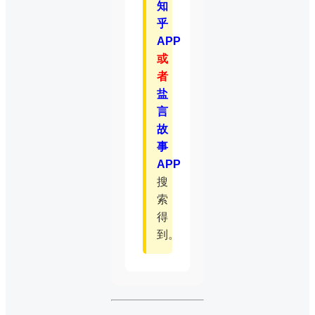
知
乎
APP
或
者
盐
言
故
事
APP
搜
索
得
到。