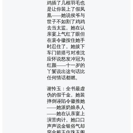
鸡插了几根羽毛也
是让你装上了假凤
凰——她说侯爷与
世子不如割了鸡鸡
去当太监。她在认
亲宴上气红了眼但
在裴令徽按住她手
时忍住了。她拔下
车门箭搭弓对准沈
应怀说怒发冲冠为
红颜——十一岁的
丫鬟说出这句话比
任何情话都燃。
谢怜玉：全书最虚
伪的假千金。她装
摔倒诬陷令徽推她
——她派奶娘杀人
——她在认亲宴上
演苦肉计。她口口
声声说金银俗气却
穿金戴玉住珠玉阁