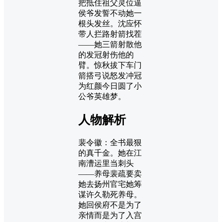
把抵住祖父灵位逼
侯爷发誓不动她一
根头发丝。沈应怀
带人拦路射箭找茬
——她三箭射散他
的发冠射伤他的
臂。惊秋拔下车门
箭搭弓说怒发冲冠
为红颜今日圆了小
公爷英雄梦。
人物解析
裴令徽：全书最狠
的真千金。她在江
南漕运里当刺头
——养母裴疏要卖
她去扬州官宅她筹
谋许久勒死养母。
她回侯府不是为了
亲情而是为了入宫