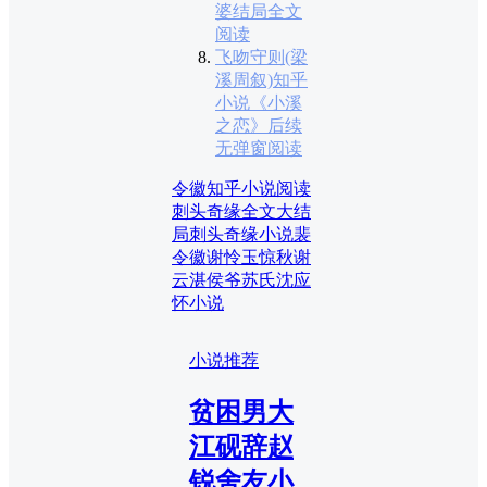
婆结局全文
阅读
飞吻守则(梁
溪周叙)知乎
小说《小溪
之恋》后续
无弹窗阅读
令徽知乎小说阅读
刺头奇缘全文大结
局
刺头奇缘小说
裴
令徽谢怜玉惊秋谢
云湛侯爷苏氏沈应
怀小说
小说推荐
贫困男大
江砚辞赵
锐舍友小