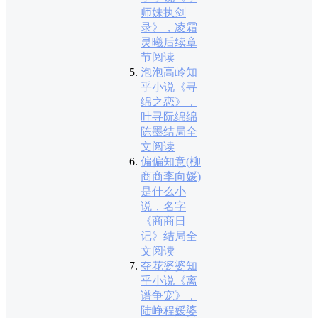
师妹执剑
录》，凌霜
灵曦后续章
节阅读
泡泡高岭知
乎小说《寻
绵之恋》，
叶寻阮绵绵
陈墨结局全
文阅读
偏偏知意(柳
商商李向媛)
是什么小
说，名字
《商商日
记》结局全
文阅读
夺花婆婆知
乎小说《离
谱争宠》，
陆峥程媛婆