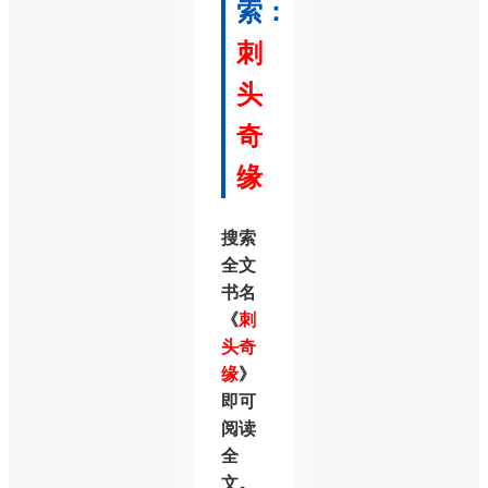
索：
刺
头
奇
缘
搜索
全文
书名
《
刺
头奇
缘
》
即可
阅读
全
文。