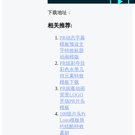
下载地址：
相关推荐:
PR动态字幕
模板预设文
字特效标题
动画模版
PR炫彩夺目
彩色水墨几
何元素特效
模板下载
PR病毒动画
背景LOGO
开场PR片头
模板
100组片头Pr
Logo模板简
约炫酷特效
素材