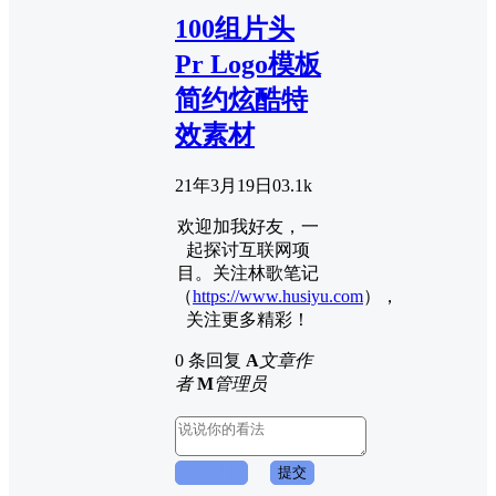
100组片头
Pr Logo模板
简约炫酷特
效素材
21年3月19日
0
3.1k
欢迎加我好友，一
起探讨互联网项
目。关注林歌笔记
（
https://www.husiyu.com
），
关注更多精彩！
0 条回复
A
文章作
者
M
管理员
取消回复
提交