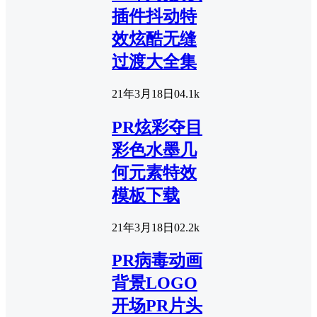
插件抖动特
效炫酷无缝
过渡大全集
21年3月18日
0
4.1k
PR炫彩夺目
彩色水墨几
何元素特效
模板下载
21年3月18日
0
2.2k
PR病毒动画
背景LOGO
开场PR片头