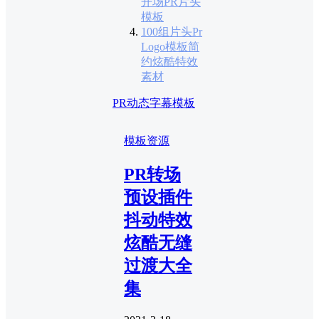
开场PR片头
模板
100组片头Pr
Logo模板简
约炫酷特效
素材
PR动态字幕模板
模板资源
PR转场
预设插件
抖动特效
炫酷无缝
过渡大全
集