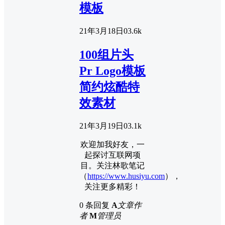
模板
21年3月18日
0
3.6k
100组片头
Pr Logo模板
简约炫酷特
效素材
21年3月19日
0
3.1k
欢迎加我好友，一
起探讨互联网项
目。关注林歌笔记
（
https://www.husiyu.com
），
关注更多精彩！
0 条回复
A
文章作
者
M
管理员