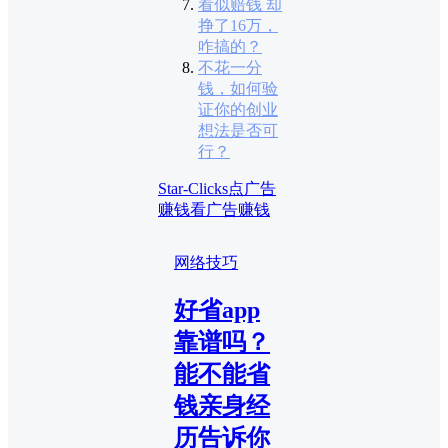
看似赔钱 却
挣了16万，
咋搞的？
不花一分
钱，如何验
证你的创业
想法是否可
行？
Star-Clicks
点广告
赚钱
看广告赚钱
网络技巧
好省app
靠谱吗？
能不能省
钱亲身经
历告诉你