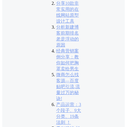
分享10款非
常实用的在
线网站原型
设计工具
分析新建博
客前期排名
老是浮动的
原因
经典营销案
例分享：教
你如何把胸
罩卖给男生
微商怎么找
客源—百度
贴吧引流,流
量过万的秘
诀!
产品运营：3
个段子、9大
分类、19条
法则 ！