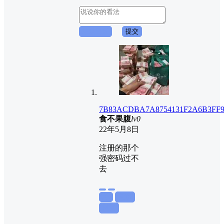
取消回复
提交
7B83ACDBA7A8754131F2A6B3FF
食不果腹
lv0
22年5月8日
注册的那个
强密码过不
去
举报
置顶
回复