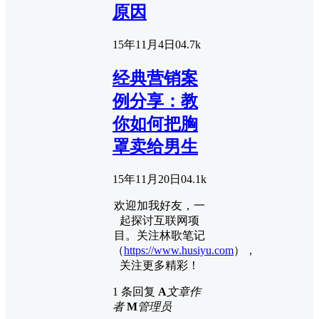
原因
15年11月4日
0
4.7k
经典营销案
例分享：教
你如何把胸
罩卖给男生
15年11月20日
0
4.1k
欢迎加我好友，一
起探讨互联网项
目。关注林歌笔记
（
https://www.husiyu.com
），
关注更多精彩！
1 条回复
A
文章作
者
M
管理员