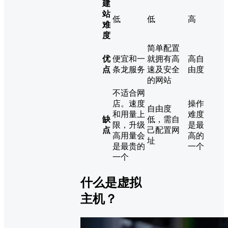
建
站
低
低
高
难
度
简单配置
优
便宜和一
就拥有高
高自
点
条龙服务
速及安全
由度
的网站
不适合网
店。速度
操作
自由度
和用量上
难度
缺
低，需自
限，升级
是最
点
己配置网
高用量会
高的
址
是最贵的
一个
一个
什么是虚拟
主机？