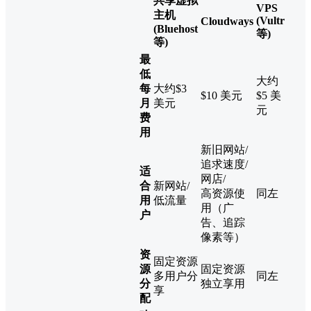
共享虚拟
VPS
主机
(Vultr
Cloudways
(Bluehost
等)
等)
最
低
大约
每
大约$3
$10 美元
$5 美
月
美元
元
费
用
新旧网站/
追求速度/
适
网店/
合
新网站/
高资源使
同左
用
低流量
用（广
户
告、追踪
像素等）
资
固定资源
源
固定资源
多用户分
同左
分
独立享用
享
配