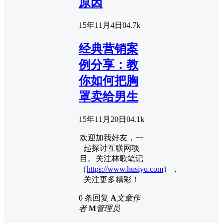
原因
15年11月4日
0
4.7k
经典营销案
例分享：教
你如何把胸
罩卖给男生
15年11月20日
0
4.1k
欢迎加我好友，一
起探讨互联网项
目。关注林歌笔记
（
https://www.husiyu.com
），
关注更多精彩！
0 条回复
A
文章作
者
M
管理员