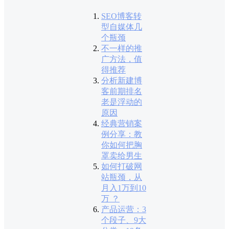
SEO博客转
型自媒体几
个瓶颈
不一样的推
广方法，值
得推荐
分析新建博
客前期排名
老是浮动的
原因
经典营销案
例分享：教
你如何把胸
罩卖给男生
如何打破网
站瓶颈，从
月入1万到10
万 ？
产品运营：3
个段子、9大