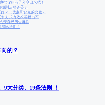
完也把你的点子分享出来吧！
机搬到云服务器了
s哪个更好？（优点和缺点的比较）
三种方式有效改善跳出率
省钱亲身经历告诉你
获得比特币？
方向的？
9大分类、19条法则 ！