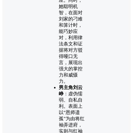
应。同时，
她聪明机
智，在面对
刘家的刁难
和算计时，
能巧妙应
对，利用律
法条文和证
据将对方驳
得哑口无
言，展现出
强大的掌控
力和威慑
力。
男主角刘云
峥
：虚伪懦
弱、自私自
利。表面上
以“恩师遗
孤”为由将红
袖弄进府，
实则与红袖