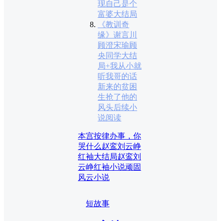
现自己是个
富婆大结局
《教训奇
缘》谢言川
顾澄宋瑜顾
央同学大结
局+我从小就
听我哥的话
新来的贫困
生抢了他的
风头后续小
说阅读
本宫按律办事，你
哭什么
赵鸾刘云峥
红袖大结局
赵鸾刘
云峥红袖小说
顽固
风云小说
短故事