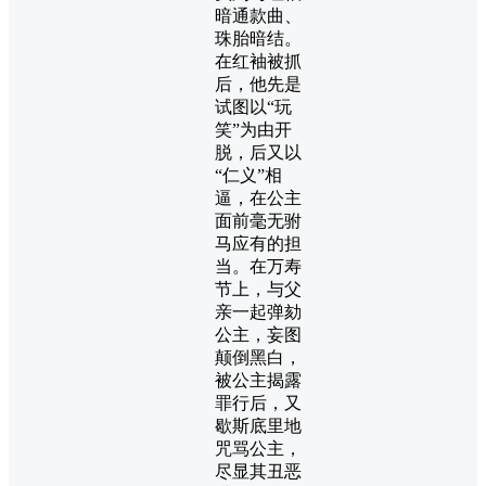
暗通款曲、
珠胎暗结。
在红袖被抓
后，他先是
试图以“玩
笑”为由开
脱，后又以
“仁义”相
逼，在公主
面前毫无驸
马应有的担
当。在万寿
节上，与父
亲一起弹劾
公主，妄图
颠倒黑白，
被公主揭露
罪行后，又
歇斯底里地
咒骂公主，
尽显其丑恶