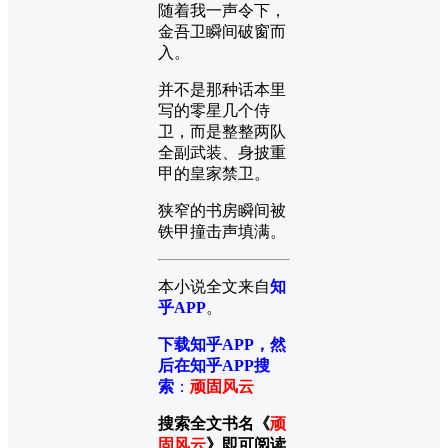
随着我一声令下，
金吾卫瞬间破窗而
入。
并不是那种话本里
写的零星几个侍
卫，而是整整两队
全副武装、身披重
甲的皇家禁卫。
狭窄的书房瞬间被
铁甲撞击声填满。
本小说全文来自
知
乎APP
。
下载知乎APP，然
后在知乎APP搜
索
：
顽固风云
搜索全文书名《
顽
固风云
》即可阅读