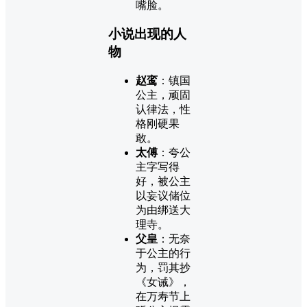
嘴脸。
小说出现的人
物
赵鸾
：镇国
公主，顽固
认律法，性
格刚硬果
敢。
太傅
：夸公
主字写得
好，被公主
以妄议储位
为由绑送大
理寺。
父皇
：无奈
于公主的行
为，罚其抄
《女诫》，
在万寿节上