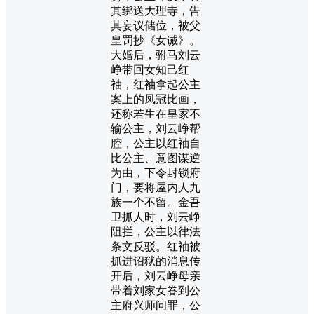
其绑送大理寺，告
其妄议储位，被父
皇罚抄《女诫》。
大婚后，驸马刘云
峥带回女知己红
袖，红袖拿起公主
案上的凤冠比画，
还称若生在皇家不
输公主，刘云峥帮
腔，公主以红袖自
比公主、意图谋逆
为由，下令封锁府
门，要将屋内人九
族一个不留。金吾
卫抓人时，刘云峥
阻拦，公主以律法
条文反驳。红袖被
抓进诏狱的消息传
开后，刘云峥母亲
带着刘家女眷到公
主府兴师问罪，公