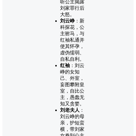
听公主揭露
刘家罪行后
大怒。
刘云峥
：新
科探花，公
主驸马，与
红袖私通并
使其怀孕，
虚伪懦弱、
自私自利。
红袖
：刘云
峥的女知
己、外室，
妄图攀附皇
室，自比公
主，愚蠢无
知又贪婪。
刘老夫人
：
刘云峥的母
亲，护短蛮
横，带刘家
女眷到公主