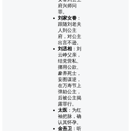
府兴师问
罪。
刘家女眷
：
跟随刘老夫
人到公主
府，对公主
出言不逊。
刘丞相
：刘
云峥父亲，
结党营私、
挪用公款、
豢养死士，
妄图谋逆，
在万寿节上
弹劾公主，
后被公主揭
露罪行。
太医
：为红
袖把脉，确
认其怀孕。
金吾卫
：听