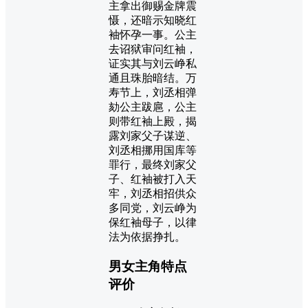
主拿出御赐金牌震
慑，还暗示知晓红
袖怀孕一事。公主
去诏狱审问红袖，
证实其与刘云峥私
通且珠胎暗结。万
寿节上，刘丞相弹
劾公主跋扈，公主
则带红袖上殿，揭
露刘家父子谋逆、
刘丞相挪用国库等
罪行，最终刘家父
子、红袖被打入天
牢，刘丞相招供众
多同党，刘云峥为
保红袖母子，以律
法为依据挣扎。
男女主角特点
评价