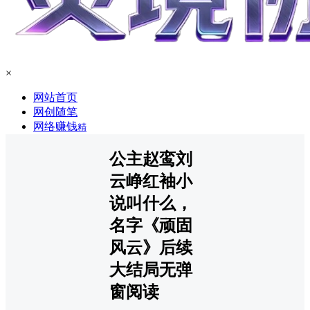
×
网站首页
网创随笔
网络赚钱
精
公主赵鸾刘
云峥红袖小
说叫什么，
名字《顽固
风云》后续
大结局无弹
窗阅读