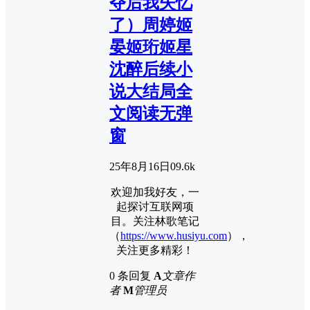
夺后我失忆
了）周婷姬
晏姬珩姬星
沈醉后续小
说大结局全
文阅读无弹
窗
25年8月16日
0
9.6k
欢迎加我好友，一
起探讨互联网项
目。关注林歌笔记
（
https://www.husiyu.com
），
关注更多精彩！
0 条回复
A
文章作
者
M
管理员