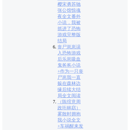
樱宋勇苏驰
张公馆惊魂
夜全文番外
小说，我被
抓进了恐怖
游戏完整版
结局
丧尸崽崽误
入恐怖游戏
后乐崽吸血
鬼爸爸小说
+作为一只丧
尸崽我一直
躲在森林边
缘后续大结
局全文阅读
（陈绾意周
政珩林窈）
雾散时拥抱
我小说全文
+车祸醒来发