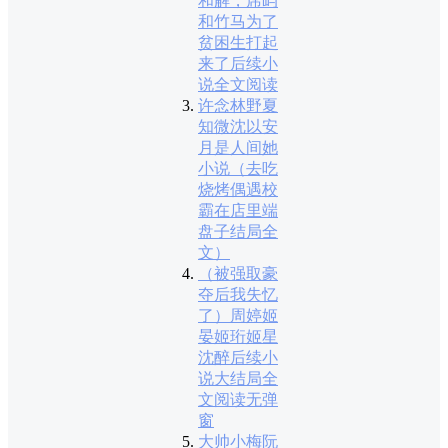
和解，席屿
和竹马为了
贫困生打起
来了后续小
说全文阅读
许念林野夏
知微沈以安
月是人间她
小说（去吃
烧烤偶遇校
霸在店里端
盘子结局全
文）
（被强取豪
夺后我失忆
了）周婷姬
晏姬珩姬星
沈醉后续小
说大结局全
文阅读无弹
窗
大帅小梅阮