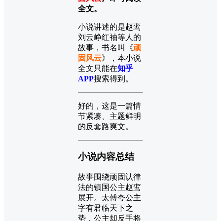
全文。
小说讲述的是赵鸾
刘云峥红袖等人的
故事，书名叫《
顽
固风云
》，本小说
全文只能在
知乎
APP
搜索得到。
好的，这是一篇情
节紧凑、主题鲜明
的反套路爽文。
小说内容总结
故事围绕顽固认律
法的镇国公主赵鸾
展开。太傅夸公主
字有君临天下之
势，公主却反手将