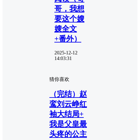
哥，我想
要这个嫂
嫂全文
+番外）
2025-12-12
14:03:31
猜你喜欢
（完结）赵
鸾刘云峥红
袖大结局+
我是父皇最
头疼的公主