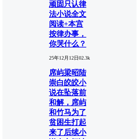
顽固只认律
法小说全文
阅读+本宫
按律办事，
你哭什么？
25年12月12日
0
2.3k
席屿梁昭陆
崇白皎皎小
说在坠落前
和解，席屿
和竹马为了
贫困生打起
来了后续小