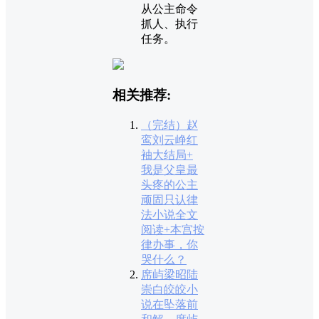
从公主命令
抓人、执行
任务。
相关推荐:
（完结）赵
鸾刘云峥红
袖大结局+
我是父皇最
头疼的公主
顽固只认律
法小说全文
阅读+本宫按
律办事，你
哭什么？
席屿梁昭陆
崇白皎皎小
说在坠落前