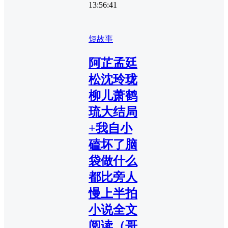
13:56:41
短故事
阿芷孟廷
松沈玲珑
柳儿萧鹤
琉大结局
+我自小
磕坏了脑
袋做什么
都比旁人
慢上半拍
小说全文
阅读（哥