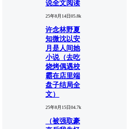
说全文阅读
25年8月14日
0
5.8k
许念林野夏
知微沈以安
月是人间她
小说（去吃
烧烤偶遇校
霸在店里端
盘子结局全
文）
25年8月15日
0
4.7k
（被强取豪