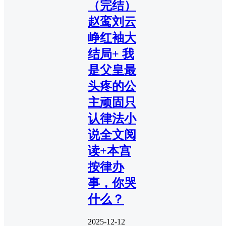
（完结）
赵鸾刘云
峥红袖大
结局+ 我
是父皇最
头疼的公
主顽固只
认律法小
说全文阅
读+本宫
按律办
事，你哭
什么？
2025-12-12