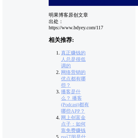
明果博客原创文章
出处：
https://www.bdyey.com/117
相关推荐:
真正赚钱的
人总是很低
调的
网络营销的
优点都有哪
些？
播客是什
么？ 播客
(Podcast)都有
哪些APP？
网上创富金
点子：如何
靠免费赚钱
rss订阅是什