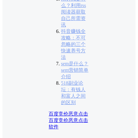
么？利用rss
阅读器获取
自己所需资
讯
抖音赚钱全
攻略：不可
忽略的三个
快速养号方
法
sem是什么？
sem营销简单
介绍
518副业论
坛：有钱人
和富人之间
的区别
百度竞价恶意点击
百度竞价恶意点击
软件