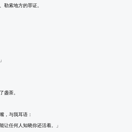
、勒索地方的罪证。
」
了盏茶。
嘴，与我耳语：
能让任何人知晓你还活着。」