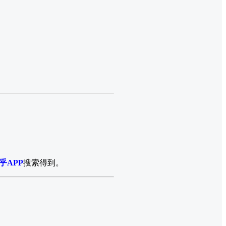
乎APP
搜索得到。