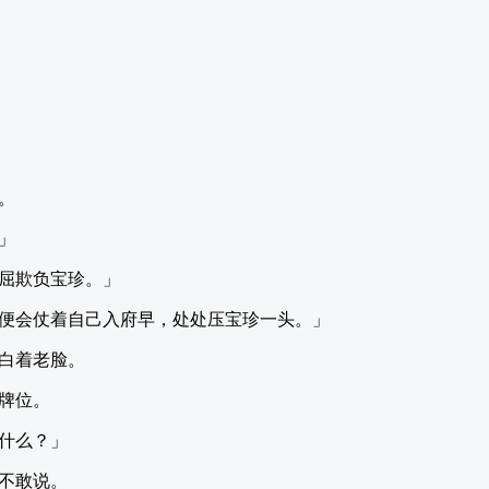
。
」
屈欺负宝珍。」
便会仗着自己入府早，处处压宝珍一头。」
白着老脸。
牌位。
什么？」
不敢说。