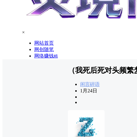
×
网站首页
网创随笔
网络赚钱
精
（我死后死对头频繁
闲言碎语
1月24日