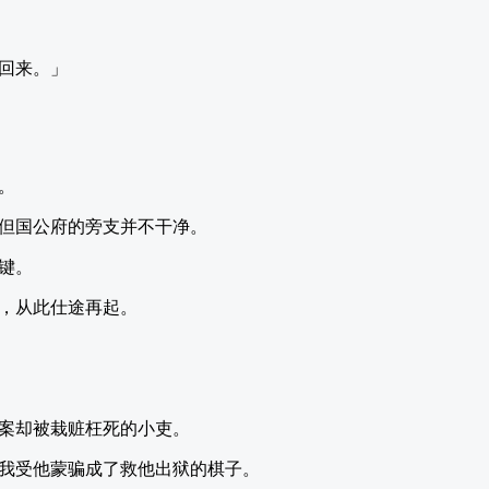
回来。」
。
但国公府的旁支并不干净。
键。
，从此仕途再起。
案却被栽赃枉死的小吏。
我受他蒙骗成了救他出狱的棋子。