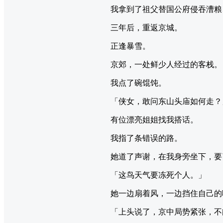
我拿到了祖父替国公府侵吞漕粮
三年后，重返京城。
正逢暴雪。
京郊，一处鲜少人经过的客栈。
我点了碗馄饨。
「侠女，敢问东山头庙如何走？
有位漂亮姐姐找我搭话。
我指了条错误的路。
她道了声谢，在我身旁坐下，要
「这鸟天气要冻死个人。」
她一边扇着风，一边挡住自己的
「上头说了，京中局势紧张，不