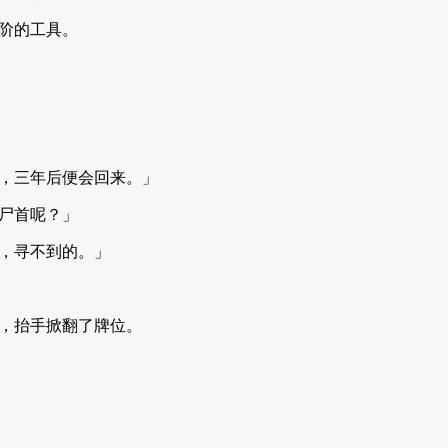
阶的工具。
，三年后便会回来。」
尸首呢？」
，寻不到的。」
，抬手掀翻了牌位。