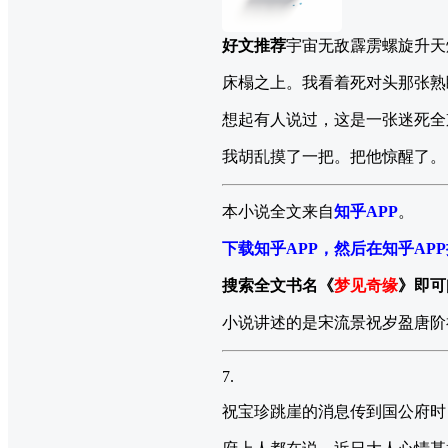
好文推荐
宇宙无敌霹雳螺旋升天
床榻之上。我看着死对头那张熟
想起有人说过，这是一张迷死全
我胡乱摸了一把。把他惊醒了。
本小说全文来自
知乎APP
。
下载知乎APP，然后在知乎AP
搜索全文书名《
梦见奇缘
》即可
小说讲述的是宋流景祝岁盈唐阶
7.
祝宝珍跳崖的消息传到国公府时