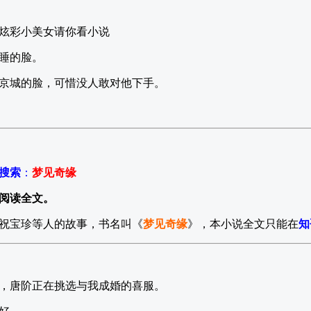
炫彩小美女请你看小说
睡的脸。
京城的脸，可惜没人敢对他下手。
P搜索
：
梦见奇缘
阅读全文。
祝宝珍等人的故事，书名叫《
梦见奇缘
》，本小说全文只能在
知
，唐阶正在挑选与我成婚的喜服。