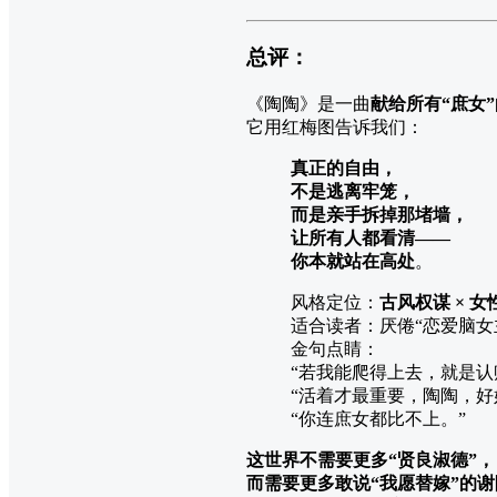
总评：
《陶陶》是一曲
献给所有“庶女
它用红梅图告诉我们：
真正的自由，
不是逃离牢笼，
而是亲手拆掉那堵墙，
让所有人都看清——
你本就站在高处
。
风格定位：
古风权谋 × 女
适合读者：厌倦“恋爱脑女
金句点睛：
“若我能爬得上去，就是认
“活着才最重要，陶陶，好
“你连庶女都比不上。”
这世界不需要更多“贤良淑德”，
而需要更多敢说“我愿替嫁”的