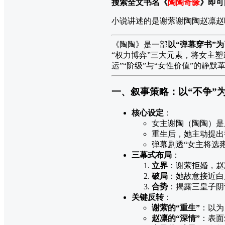
搜索全文书名《
陶陶奇缘
》即可
小说讲述的是谢萦谢陶陶赵凛赵
《陶陶》是一部
以“弹幕穿书”
“权力博弈”三大元素，将女主塑
运”“阶级”与“女性价值”的静默
一、叙事策略：以“不争”
核心设定
：
女主谢陶（陶陶）是
重生后，她主动提出
弹幕剧透“女主将选
三幕式布局
：
立界
：谢萦拒婚，赵
破局
：她故意接近白
合势
：揭露三皇子阴
关键反转
：
谢萦的“重生”
：以为
赵凛的“深情”
：表面