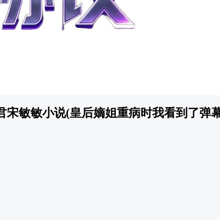
君宋敏敏小说(皇后嫡姐重病时我看到了弹幕