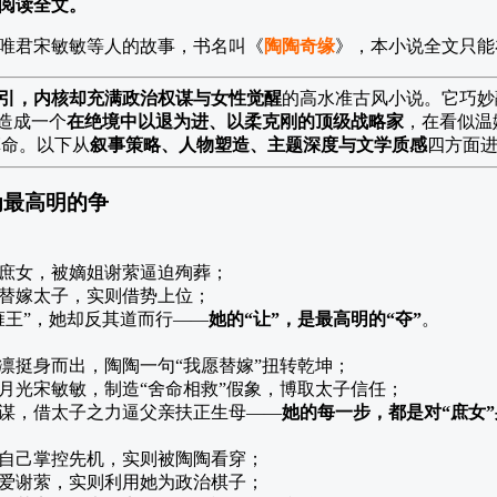
阅读全文。
唯君宋敏敏等人的故事，书名叫《
陶陶奇缘
》，本小说全文只能
为引，内核却充满政治权谋与女性觉醒
的高水准古风小说。它巧妙融
造成一个
在绝境中以退为进、以柔克刚的顶级战略家
，在看似温
革命。以下从
叙事策略、人物塑造、主题深度与文学质感
四方面
为最高明的争
庶女，被嫡姐谢萦逼迫殉葬；
替嫁太子，实则借势上位；
雍王”，她却反其道而行——
她的“让”，是最高明的“夺”
。
凛挺身而出，陶陶一句“我愿替嫁”扭转乾坤；
月光宋敏敏，制造“舍命相救”假象，博取太子信任；
谋，借太子之力逼父亲扶正生母——
她的每一步，都是对“庶女
自己掌控先机，实则被陶陶看穿；
爱谢萦，实则利用她为政治棋子；