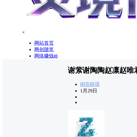
×
网站首页
网创随笔
网络赚钱
精
谢萦谢陶陶赵凛赵唯
闲言碎语
1月29日