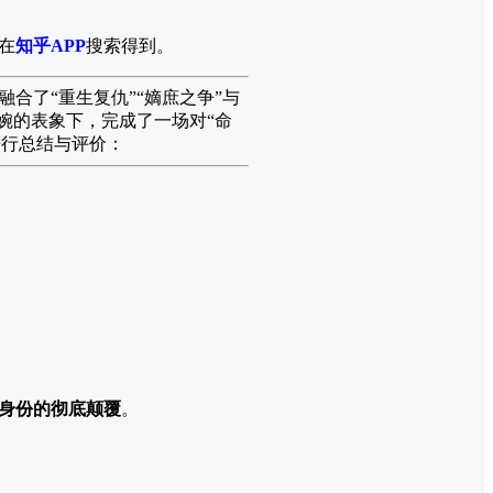
在
知乎APP
搜索得到。
合了“重生复仇”“嫡庶之争”与
婉的表象下，完成了一场对“命
进行总结与评价：
”身份的彻底颠覆
。