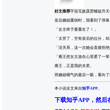
好文推荐
宇宙无敌霹雳螺旋升天
皇后嫡姐重病时，我看到了弹幕
「女主终于要重生了！」
「太苦了，空有皇后的位分，却
「没关系，这一次她会直接拒绝
「雍王把女主放在心里爱了一辈
雍王，正是我的夫君。
而嫡姐咽气的最后一眼，看向了
本小说全文来自
知乎APP
。
下载知乎APP，然后