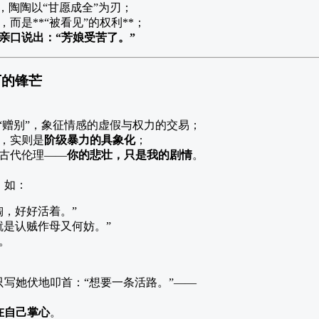
，陶陶以“甘愿成全”为刃；
而是**“被看见”的权利**；
亲口说出：“芳娘受苦了。”
下的锋芒
到“赠别”，象征情感的虚假与权力的交易；
，实则是
阶级暴力的具象化
；
古代伦理——
你的悲壮，只是我的剧情
。
，如：
陶，好好活着。”
就是认贼作母又何妨。”
。
写她伏地叩首：“想要一条活路。”——
在自己掌心
。