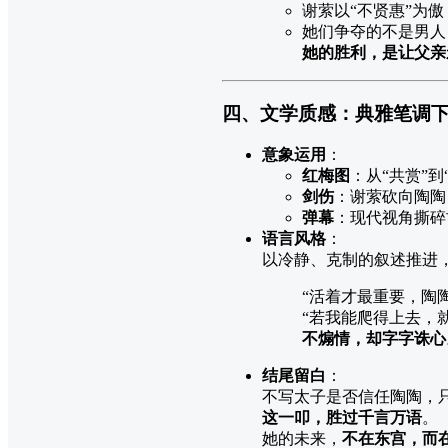
谢萦以“不贤惠”为傲
她们争夺的不是男人，
她的胜利，是让父亲
四、文学质感：典雅笔调
意象运用
：
红梅图
：从“共赏”
剑伤
：谢萦砍向陶陶
弹幕
：现代视角撕碎
语言风格
：
以冷静、克制的叙述推进
“活着才最重要，陶
“若我能爬得上去，
不煽情，却字字诛心
结尾留白
：
不写太子是否信任陶陶，只
这一叩，胜过千言万语
。
她的未来，
不在东宫，而