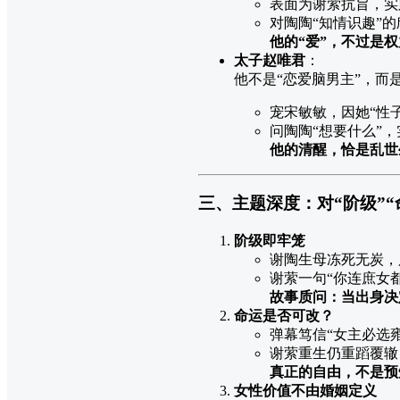
表面为谢萦抗旨，实
对陶陶“知情识趣”
他的“爱”，不过是
太子赵唯君
：
他不是“恋爱脑男主”，而
宠宋敏敏，因她“性
问陶陶“想要什么”
他的清醒，恰是乱世
三、主题深度：对“阶级”“
阶级即牢笼
谢陶生母冻死无炭，
谢萦一句“你连庶女
故事质问：当出身决
命运是否可改？
弹幕笃信“女主必选
谢萦重生仍重蹈覆辙
真正的自由，不是预
女性价值不由婚姻定义