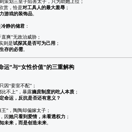
则策划三皇子陷害太子，只为助她上位；
的欣赏，恰是
对工具人的最大羞辱
；
权力游戏的装饰品
。
是
冷静的储君
：
子直爽”无政治威胁；
，实则是
试探其是否可为己用
；
生存的必需
。
命运”与“女性价值”的三重解构
只因“妾室不配”；
都比不上”，暴露
嫡庶制度的吃人本质
；
定命运，反抗是否还有意义？
雍王”，陶陶却偏嫁太子；
，因
她只看到爱情，未看透权力
；
知未来，而是创造未来
。