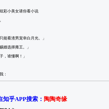
炫彩小美女请你看小说
。
只能看渣男宠幸白月光。」
赐婚选择雍王。」
子，谁懂啊！」
我：
在知乎APP搜索
：
陶陶奇缘