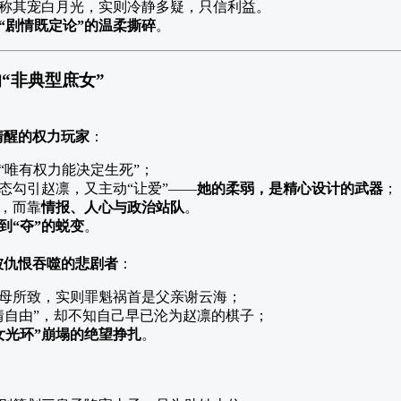
称其宠白月光，实则冷静多疑，只信利益。
“剧情既定论”的温柔撕碎
。
“非典型庶女”
清醒的权力玩家
：
“唯有权力能决定生死”；
态勾引赵凛，又主动“让爱”——
她的柔弱，是精心设计的武器
；
，而靠
情报、人心与政治站队
。
到“夺”的蜕变
。
被仇恨吞噬的悲剧者
：
母所致，实则罪魁祸首是父亲谢云海；
情自由”，却不知自己早已沦为赵凛的棋子；
女光环”崩塌的绝望挣扎
。
：