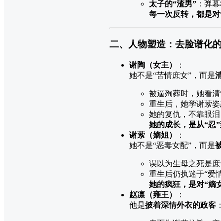
太子的“渣男”
：弹幕
每一次反转，都是对
二、人物塑造：去脸谱化的
谢陶（女主）
：
她不是“苦情庶女”，而是
被逼殉葬时，她看清
重生后，她学谢萦姿
她的复仇，不靠眼泪
她的成长，是从“忍”
谢萦（嫡姐）
：
她不是“恶毒女配”，而是
误以为生母之死是庶
重生后仍执迷于“爱
她的疯狂，是对“嫡
赵凛（雍王）
：
他是
披着深情外衣的政客